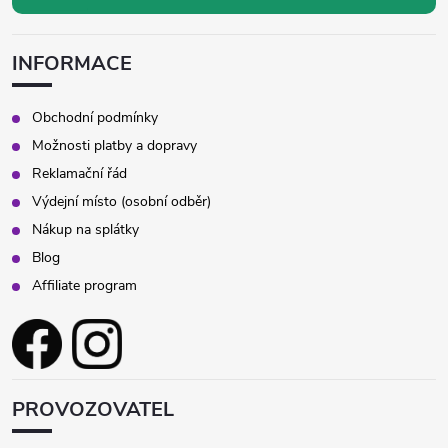
v
k
INFORMACE
y
v
Obchodní podmínky
Možnosti platby a dopravy
ý
Reklamační řád
p
Výdejní místo (osobní odběr)
Nákup na splátky
i
Blog
s
Affiliate program
u
PROVOZOVATEL