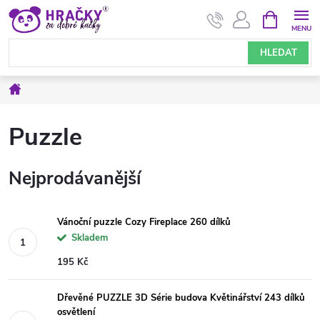
Přejít
NÁKUPNÍ
KOŠÍK
na
obsah
HLEDAT
Domů
Puzzle
Nejprodávanější
Vánoční puzzle Cozy Fireplace 260 dílků
Skladem
195 Kč
Dřevěné PUZZLE 3D Série budova Květinářství 243 dílků
osvětlení