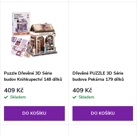
d
d
u
u
k
k
t
t
ů
ů
Puzzle Dřevěné 3D Série
Dřevěné PUZZLE 3D Série
budov Knihkupectví 148 dílků
budova Pekárna 179 dílků
osvětlení
osvětlení
409 Kč
409 Kč
Skladem
Skladem
DO KOŠÍKU
DO KOŠÍKU