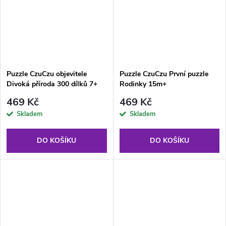
Puzzle CzuCzu objevitele
Puzzle CzuCzu První puzzle
Divoká příroda 300 dílků 7+
Rodinky 15m+
469 Kč
469 Kč
Skladem
Skladem
DO KOŠÍKU
DO KOŠÍKU