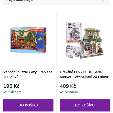
Ř
a
Nejlevnější
V
Nejdražší
z
ý
Abecedně
e
p
n
i
í
s
p
Vánoční puzzle Cozy Fireplace
Dřevěné PUZZLE 3D Série
260 dílků
budova Květinářství 243 dílků
p
osvětlení
r
195 Kč
409 Kč
r
Skladem
Skladem
o
o
DO KOŠÍKU
DO KOŠÍKU