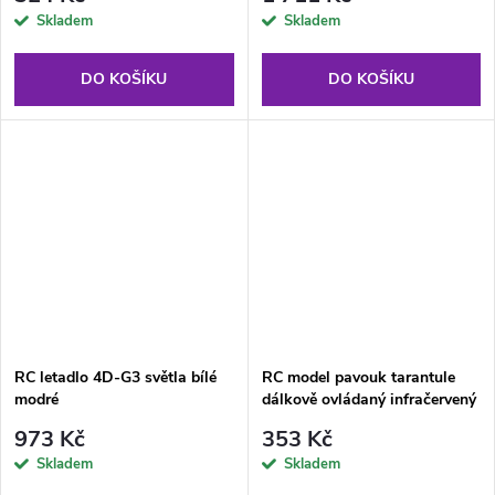
Skladem
Skladem
DO KOŠÍKU
DO KOŠÍKU
RC letadlo 4D-G3 světla bílé
RC model pavouk tarantule
modré
dálkově ovládaný infračervený
černý
973 Kč
353 Kč
Skladem
Skladem