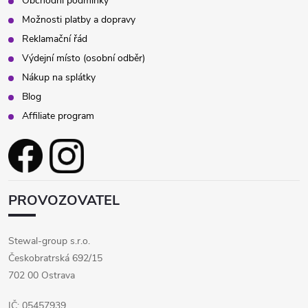
Obchodní podmínky
s
Možnosti platby a dopravy
Reklamační řád
u
Výdejní místo (osobní odběr)
Nákup na splátky
Blog
Affiliate program
PROVOZOVATEL
Stewal-group s.r.o.
Českobratrská 692/15
702 00 Ostrava
IČ: 05457939