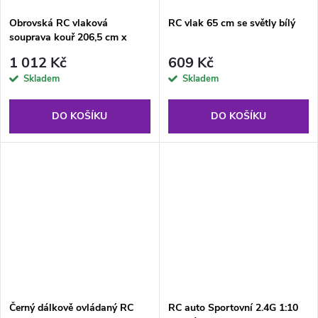
Obrovská RC vlaková
RC vlak 65 cm se světly bílý
souprava kouř 206,5 cm x
153,5 cm
1 012 Kč
609 Kč
Skladem
Skladem
DO KOŠÍKU
DO KOŠÍKU
Černý dálkově ovládaný RC
RC auto Sportovní 2.4G 1:10