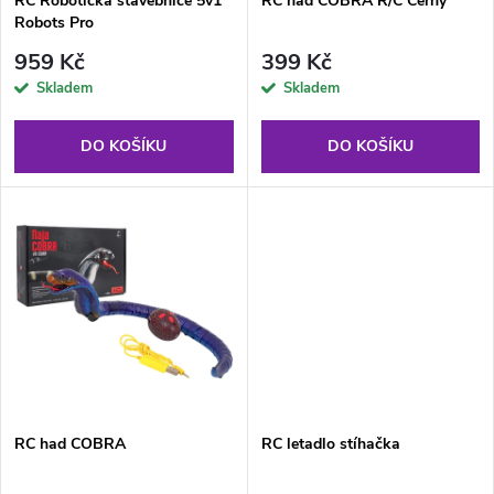
p
RC Robotická stavebnice 5v1
RC had COBRA R/C Černý
Robots Pro
p
r
959 Kč
399 Kč
r
Skladem
Skladem
o
o
DO KOŠÍKU
DO KOŠÍKU
d
d
u
u
k
k
t
t
ů
ů
RC had COBRA
RC letadlo stíhačka