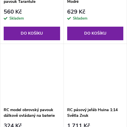
pavouk Tarantule
Modré
560 Kč
629 Kč
Skladem
Skladem
DO KOŠÍKU
DO KOŠÍKU
RC model obrovský pavouk
RC pásový jeřáb Huina 1:14
dálkově ovládaný na baterie
Světla Zvuk
černo-oranžový
324 Kč
1 711 Kč