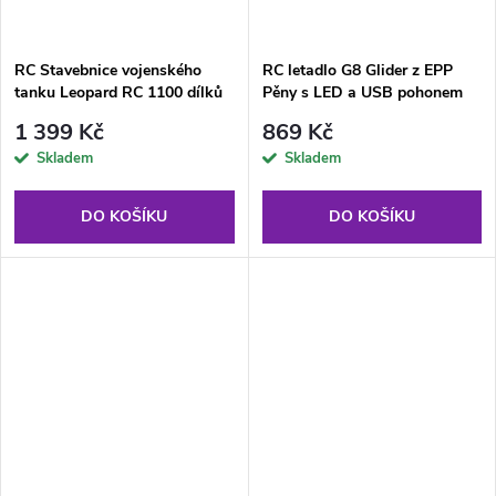
RC Stavebnice vojenského
RC letadlo G8 Glider z EPP
tanku Leopard RC 1100 dílků
Pěny s LED a USB pohonem
modré
1 399 Kč
869 Kč
Skladem
Skladem
DO KOŠÍKU
DO KOŠÍKU