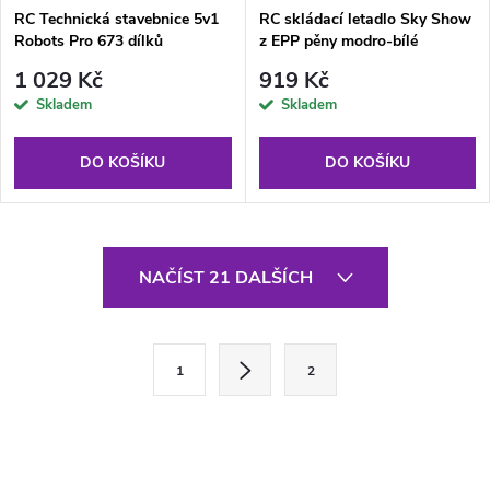
RC Technická stavebnice 5v1
RC skládací letadlo Sky Show
Robots Pro 673 dílků
z EPP pěny modro-bílé
1 029 Kč
919 Kč
Skladem
Skladem
DO KOŠÍKU
DO KOŠÍKU
O
NAČÍST 21 DALŠÍCH
v
l
S
1
2
t
á
r
d
á
a
n