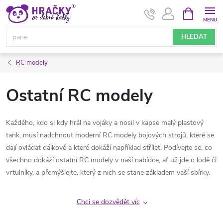
Přejít
NÁKUPNÍ
KOŠÍK
na
obsah
HLEDAT
RC modely
Ostatní RC modely
Každého, kdo si kdy hrál na vojáky a nosil v kapse malý plastový
tank, musí nadchnout moderní RC modely bojových strojů, které se
dají ovládat dálkově a které dokáží například střílet. Podívejte se, co
všechno dokáží ostatní RC modely v naší nabídce, ať už jde o lodě či
vrtulníky, a přemýšlejte, který z nich se stane základem vaší sbírky.
Chci se dozvědět víc