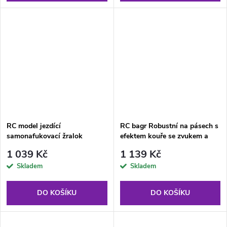
RC model jezdící
RC bagr Robustní na pásech s
samonafukovací žralok
efektem kouře se zvukem a
LED světly + Dálkové ovládání
1 039 Kč
1 139 Kč
Skladem
Skladem
DO KOŠÍKU
DO KOŠÍKU