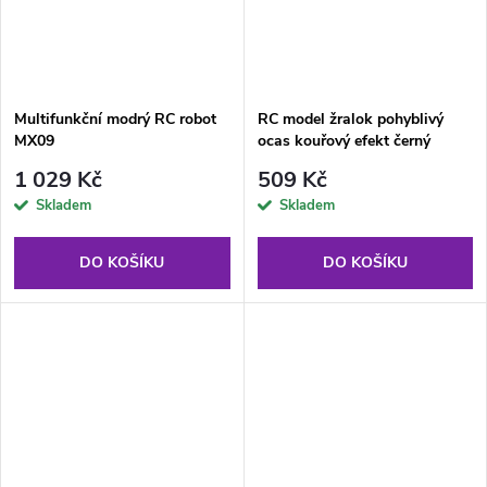
Multifunkční modrý RC robot
RC model žralok pohyblivý
MX09
ocas kouřový efekt černý
1 029 Kč
509 Kč
Skladem
Skladem
DO KOŠÍKU
DO KOŠÍKU