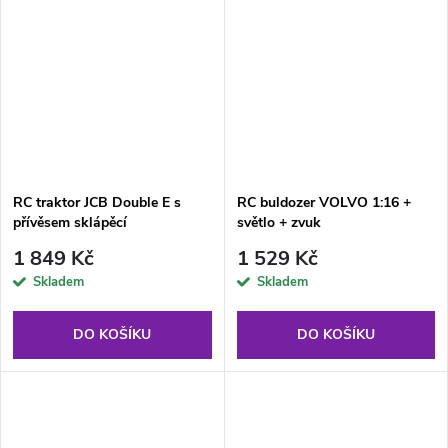
RC traktor JCB Double E s
RC buldozer VOLVO 1:16 +
přívěsem sklápěcí
světlo + zvuk
1 849 Kč
1 529 Kč
Skladem
Skladem
DO KOŠÍKU
DO KOŠÍKU