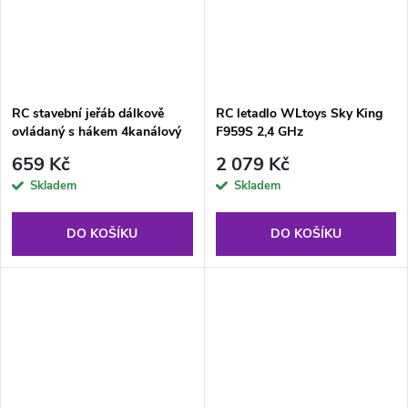
RC stavební jeřáb dálkově
RC letadlo WLtoys Sky King
ovládaný s hákem 4kanálový
F959S 2,4 GHz
128 cm
659 Kč
2 079 Kč
Skladem
Skladem
DO KOŠÍKU
DO KOŠÍKU