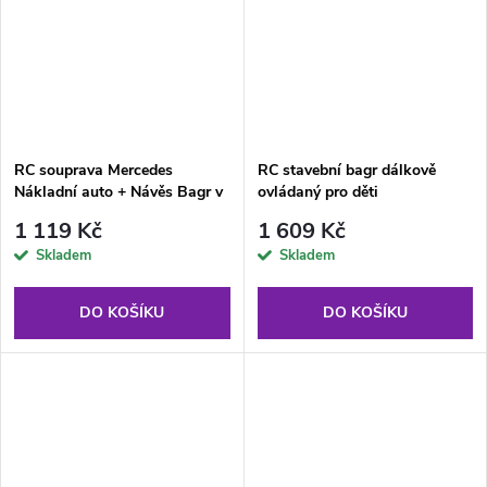
RC souprava Mercedes
RC stavební bagr dálkově
Nákladní auto + Návěs Bagr v
ovládaný pro děti
měřítku 1:26
1 119 Kč
1 609 Kč
Skladem
Skladem
DO KOŠÍKU
DO KOŠÍKU