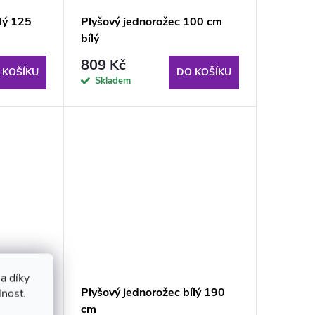
lý 125
Plyšový jednorožec 100 cm
bílý
809 Kč
 KOŠÍKU
DO KOŠÍKU
Skladem
a díky
ůžový
Plyšový jednorožec bílý 190
lnost.
cm