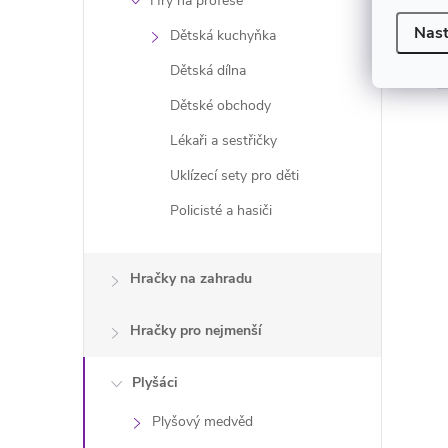
Hry na profese
Nast
Dětská kuchyňka
Dětská dílna
Dětské obchody
Lékaři a sestřičky
Uklízecí sety pro děti
Policisté a hasiči
l
Hračky na zahradu
Hračky pro nejmenší
Plyšáci
Plyšový medvěd
í