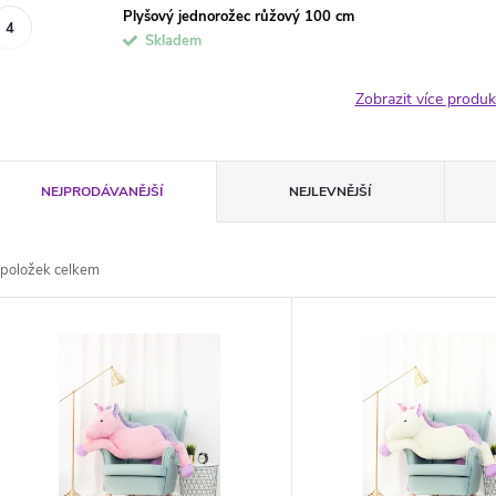
Plyšový jednorožec růžový 100 cm
Skladem
Zobrazit více produ
Ř
NEJPRODÁVANĚJŠÍ
NEJLEVNĚJŠÍ
a
položek celkem
z
V
e
ý
n
p