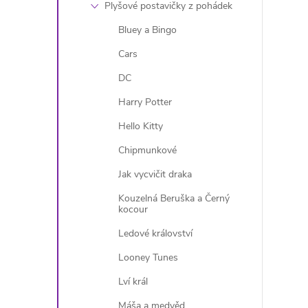
Plyšové postavičky z pohádek
Bluey a Bingo
r
Cars
DC
Harry Potter
Hello Kitty
Chipmunkové
Jak vycvičit draka
Kouzelná Beruška a Černý
kocour
Ledové království
i
Looney Tunes
Lví král
Máša a medvěd