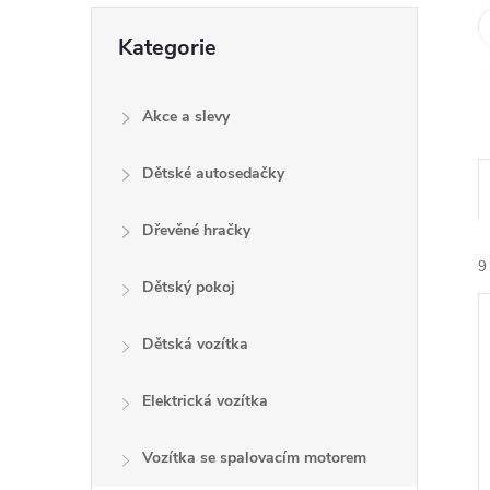
e
Přeskočit
Kategorie
kategorie
l
Akce a slevy
Dětské autosedačky
Dřevěné hračky
9
Dětský pokoj
Dětská vozítka
Elektrická vozítka
í
Vozítka se spalovacím motorem
i