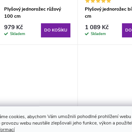
Plyšový jednorožec růžový
Plyšový jednorožec bí
100 cm
cm
979 Kč
1 089 Kč
DO KOŠÍKU
DO
Skladem
Skladem
áme cookies, abychom Vám umožnili pohodlné prohlížení webu 
Plyšový jednorožec růžový
Plyšový jednorožec r
 provozu webu neustále zlepšovali jeho funkce, výkon a použite
formací
125 cm
190 cm