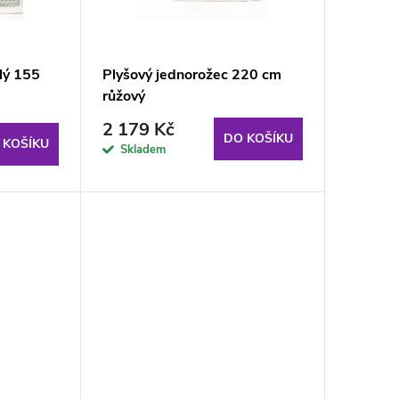
lý 155
Plyšový jednorožec 220 cm
růžový
2 179 Kč
DO KOŠÍKU
 KOŠÍKU
Skladem