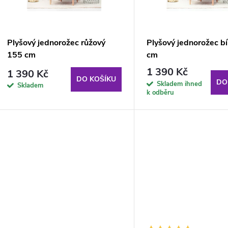
p
s
r
p
Plyšový jednorožec růžový
Plyšový jednorožec bí
o
155 cm
cm
r
1 390 Kč
1 390 Kč
d
DO KOŠÍKU
DO
Skladem ihned
Skladem
o
k odběru
u
d
k
u
t
k
ů
t
ů