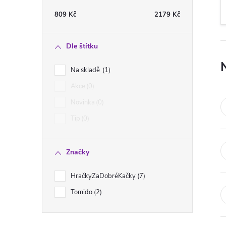
t
809
Kč
2179
Kč
r
Dle štítku
a
Na skladě
1
n
Akce
0
Novinka
0
n
Tip
0
í
Značky
p
HračkyZaDobréKačky
7
a
Tomido
2
n