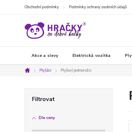
Přejít
Obchodní podmínky
Podmínky ochrany osobních údajů
na
obsah
Akce a slevy
Elektrická vozítka
Ply
Plyšáci
Plyšoví jednorožci
Domů
P
o
Dle ceny
s