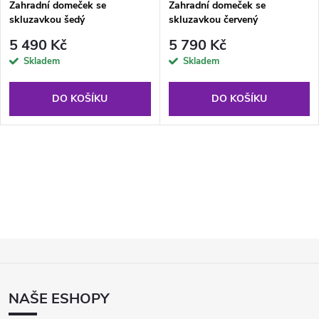
Zahradní domeček se
Zahradní domeček se
skluzavkou šedý
skluzavkou červený
5 490 Kč
5 790 Kč
Skladem
Skladem
DO KOŠÍKU
DO KOŠÍKU
O
v
l
Z
á
Á
d
P
NAŠE ESHOPY
A
a