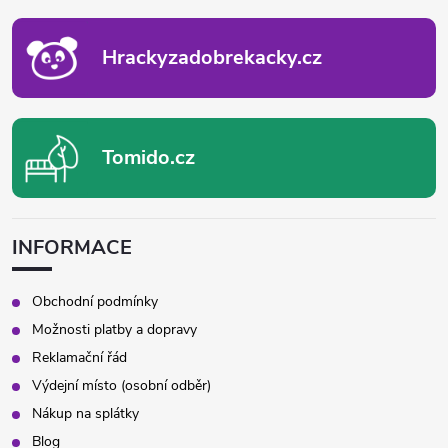
T
c
Í
Hrackyzadobrekacky.cz
í
p
r
Tomido.cz
v
k
INFORMACE
y
v
Obchodní podmínky
Možnosti platby a dopravy
ý
Reklamační řád
p
Výdejní místo (osobní odběr)
Nákup na splátky
i
Blog