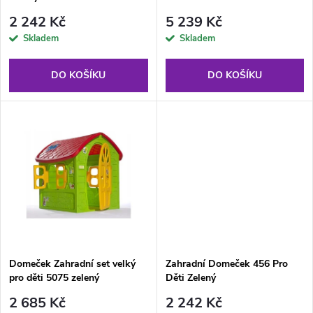
p
r
2 242 Kč
5 239 Kč
r
Skladem
Skladem
o
o
DO KOŠÍKU
DO KOŠÍKU
d
d
u
u
k
k
t
t
ů
ů
Domeček Zahradní set velký
Zahradní Domeček 456 Pro
pro děti 5075 zelený
Děti Zelený
2 685 Kč
2 242 Kč