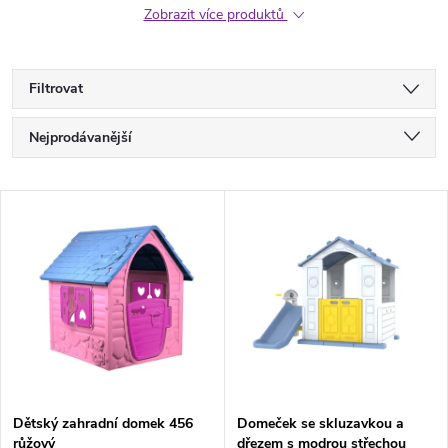
Zobrazit více produktů
Filtrovat
Ř
Nejprodávanější
a
Nejlevnější
V
Nejdražší
z
ý
Abecedně
e
p
n
i
í
s
p
Dětský zahradní domek 456
Domeček se skluzavkou a
růžový
dřezem s modrou střechou