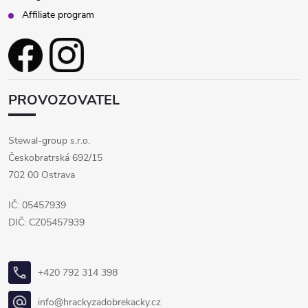
s
Affiliate program
u
PROVOZOVATEL
Stewal-group s.r.o.
Českobratrská 692/15
702 00 Ostrava
IČ: 05457939
DIČ: CZ05457939
+420 792 314 398
info@hrackyzadobrekacky.cz