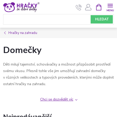
Přejít
NÁKUPNÍ
KOŠÍK
na
obsah
HLEDAT
Hračky na zahradu
Domečky
Děti milují tajemství, schovávačky a možnost přizpůsobit prostředí
svému vkusu. Přesně tohle vše jim umožňují zahradní domečky
v různých velikostech a typových provedeních, kterými může doplnit
ostatní hračky na zahradu.
Chci se dozvědět víc