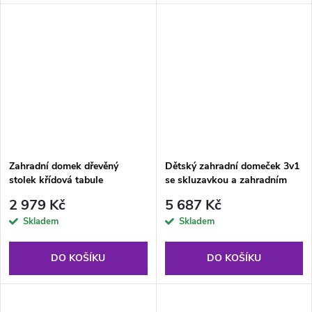
Zahradní domek dřevěný
Dětský zahradní domeček 3v1
stolek křídová tabule
se skluzavkou a zahradním
plotem modrý
2 979 Kč
5 687 Kč
Skladem
Skladem
DO KOŠÍKU
DO KOŠÍKU