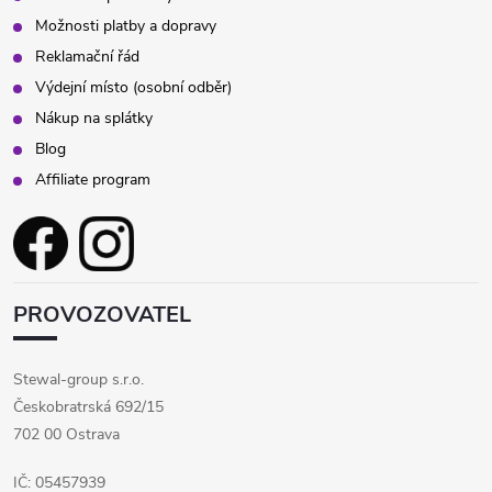
s
Možnosti platby a dopravy
Reklamační řád
u
Výdejní místo (osobní odběr)
Nákup na splátky
Blog
Affiliate program
PROVOZOVATEL
Stewal-group s.r.o.
Českobratrská 692/15
702 00 Ostrava
IČ: 05457939