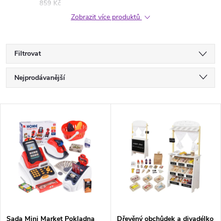
859 Kč
Zobrazit více produktů
Filtrovat
Ř
Nejprodávanější
a
Nejlevnější
V
Nejdražší
z
ý
Abecedně
e
p
n
i
í
s
Sada Mini Market Pokladna
Dřevěný obchůdek a divadélko