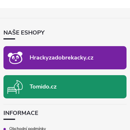
k
c
Z
o
í
Á
v
P
á
p
NAŠE ESHOPY
A
n
T
r
í
Í
v
Hrackyzadobrekacky.cz
k
y
Tomido.cz
v
ý
p
INFORMACE
i
Obchodní podmínky