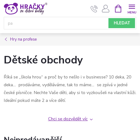
Přejít
NÁKUPNÍ
KOŠÍK
na
obsah
HLEDAT
Hry na profese
Dětské obchody
Říká se „škola hrou“ a proč by to nešlo i v businesse? 10 deka, 20
deka… prodáváme, vyděláváme, tak to máme… se zpívá v jedné
české písničce. Nechte Vaše děti, aby si to vyzkoušeli na vlastní kůži.
Ideální pokud máte 2 a více dětí.
Chci se dozvědět víc