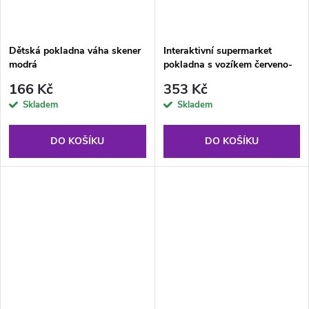
Dětská pokladna váha skener
Interaktivní supermarket
modrá
pokladna s vozíkem červeno-
modrý
166 Kč
353 Kč
Skladem
Skladem
DO KOŠÍKU
DO KOŠÍKU