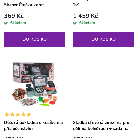
p
Skener Čtečka karet
2v1
p
r
369 Kč
1 459 Kč
r
Skladem
Skladem
o
o
DO KOŠÍKU
DO KOŠÍKU
d
d
u
u
k
k
t
t
ů
ů
Dětská pokladna s košíkem a
Sladká dřevěná zmrzlina pro
příslušenstvím
děti na kolečkách + sada na
zmrzlinu