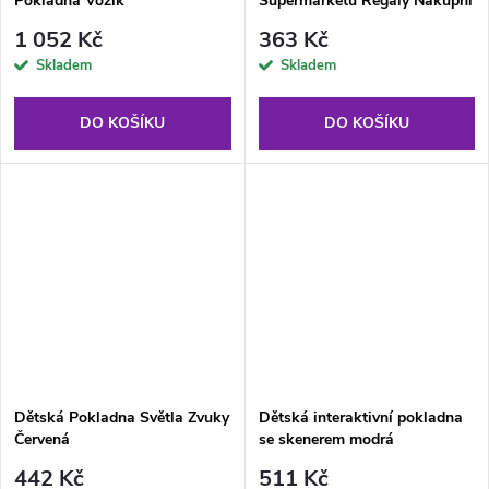
Pokladna Vozík
Supermarketu Regály Nákupní
Košík
1 052 Kč
363 Kč
Skladem
Skladem
DO KOŠÍKU
DO KOŠÍKU
Dětská Pokladna Světla Zvuky
Dětská interaktivní pokladna
Červená
se skenerem modrá
442 Kč
511 Kč