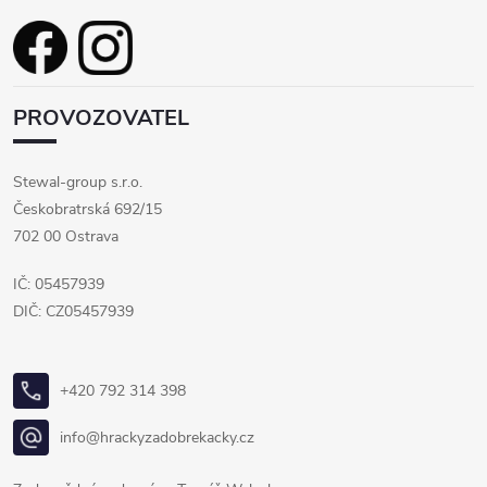
PROVOZOVATEL
Stewal-group s.r.o.
Českobratrská 692/15
702 00 Ostrava
IČ: 05457939
DIČ: CZ05457939
+420 792 314 398
info@hrackyzadobrekacky.cz