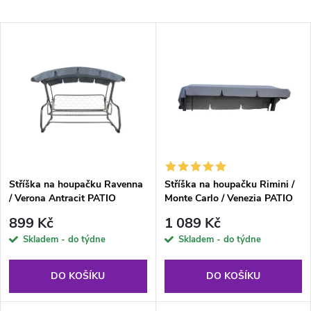
a
Nejlevnější
V
Nejdražší
z
ý
Abecedně
e
p
n
i
í
s
p
Stříška na houpačku Ravenna
Stříška na houpačku Rimini /
/ Verona Antracit PATIO
Monte Carlo / Venezia PATIO
p
antracit
r
899 Kč
1 089 Kč
r
Skladem - do týdne
Skladem - do týdne
o
o
DO KOŠÍKU
DO KOŠÍKU
d