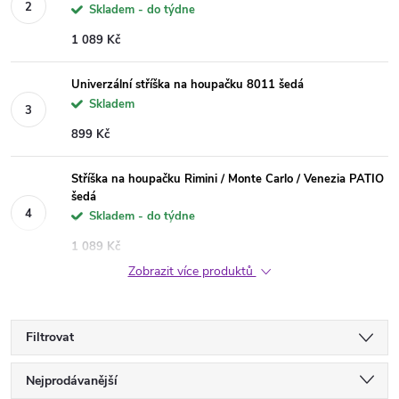
Skladem - do týdne
1 089 Kč
Univerzální stříška na houpačku 8011 šedá
Skladem
899 Kč
Stříška na houpačku Rimini / Monte Carlo / Venezia PATIO
šedá
Skladem - do týdne
1 089 Kč
Zobrazit více produktů
Filtrovat
Ř
Nejprodávanější