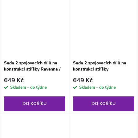
Sada 2 spojovacích dílů na
Sada 2 spojovacích dílů na
konstrukci stříšky Ravenna /
konstrukci stříšky
Parma Antracit PATIO
Rimini/Venezia Antracit PATIO
649 Kč
649 Kč
Skladem - do týdne
Skladem - do týdne
DO KOŠÍKU
DO KOŠÍKU