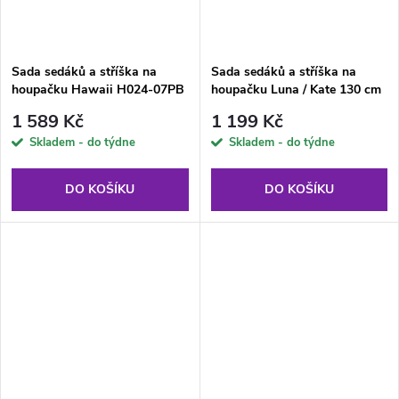
Sada sedáků a stříška na
Sada sedáků a stříška na
houpačku Hawaii H024-07PB
houpačku Luna / Kate 130 cm
PATIO
H024-07IB PATIO
1 589 Kč
1 199 Kč
Skladem - do týdne
Skladem - do týdne
DO KOŠÍKU
DO KOŠÍKU