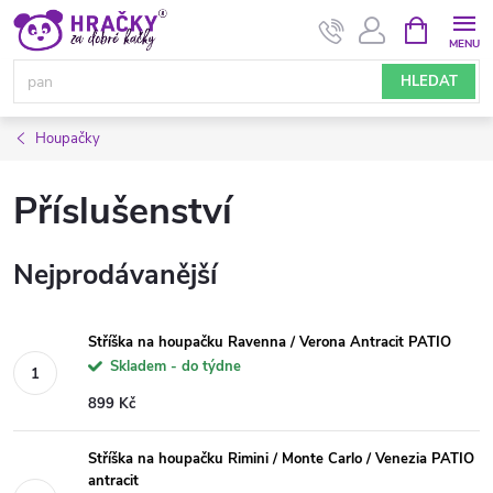
Přejít
NÁKUPNÍ
KOŠÍK
na
obsah
HLEDAT
Houpačky
Příslušenství
Nejprodávanější
Stříška na houpačku Ravenna / Verona Antracit PATIO
Skladem - do týdne
899 Kč
Stříška na houpačku Rimini / Monte Carlo / Venezia PATIO
antracit