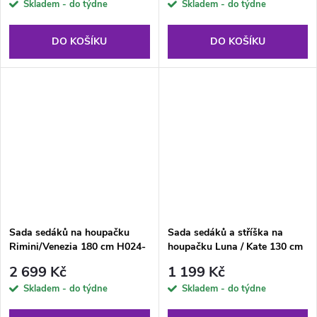
Skladem - do týdne
Skladem - do týdne
DO KOŠÍKU
DO KOŠÍKU
Sada sedáků na houpačku
Sada sedáků a stříška na
Rimini/Venezia 180 cm H024-
houpačku Luna / Kate 130 cm
07IB PATIO
G052-23IB PATIO
2 699 Kč
1 199 Kč
Skladem - do týdne
Skladem - do týdne