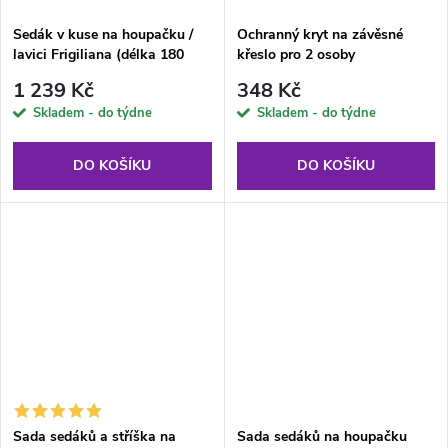
Sedák v kuse na houpačku /
Ochranný kryt na závěsné
lavici Frigiliana (délka 180
křeslo pro 2 osoby
cm) D001-32PB PATIO
1 239 Kč
348 Kč
Skladem - do týdne
Skladem - do týdne
DO KOŠÍKU
DO KOŠÍKU
Sada sedáků a stříška na
Sada sedáků na houpačku