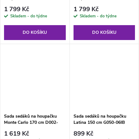
C025-13PB PATIO
E008-05BB PATIO
1 799 Kč
1 799 Kč
Skladem - do týdne
Skladem - do týdne
DO KOŠÍKU
DO KOŠÍKU
Sada sedáků na houpačku
Sada sedáků na houpačku
Monte Carlo 170 cm D002-
Latina 150 cm G050-06IB
06PB PATIO
PATIO
1 619 Kč
899 Kč