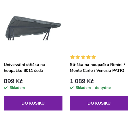
d
u
u
k
k
t
t
ů
ů
Univerzální stříška na
Stříška na houpačku Rimini /
houpačku 8011 šedá
Monte Carlo / Venezia PATIO
šedá
899 Kč
1 089 Kč
Skladem
Skladem - do týdne
DO KOŠÍKU
DO KOŠÍKU