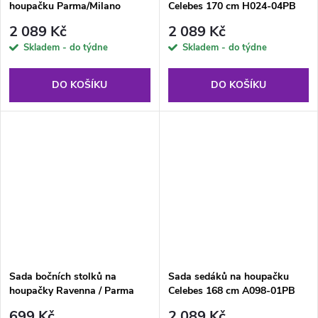
houpačku Parma/Milano
Celebes 170 cm H024-04PB
H024-07PB PATIO
PATIO
2 089 Kč
2 089 Kč
Skladem - do týdne
Skladem - do týdne
DO KOŠÍKU
DO KOŠÍKU
Sada bočních stolků na
Sada sedáků na houpačku
houpačky Ravenna / Parma
Celebes 168 cm A098-01PB
PATIO
PATIO
699 Kč
2 089 Kč