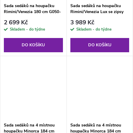
Sada sedáků na houpačku
Sada sedáků na houpačku
Rimini/Venezia 180 cm G050-
Rimini/Venezia Lux se zipsy
06IB PATIO
180 cm D048-05FB PATIO
2 699 Kč
3 989 Kč
Skladem - do týdne
Skladem - do týdne
DO KOŠÍKU
DO KOŠÍKU
Sada sedáků na 4 místnou
Sada sedáků na 4 místnou
houpačku Minorca 184 cm
houpačku Minorca 184 cm