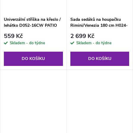
Univerzální stříška na křeslo /
Sada sedáků na houpačku
lehátko D052-16CW PATIO
Rimini/Venezia 180 cm H024-
23IB PATIO
559 Kč
2 699 Kč
Skladem - do týdne
Skladem - do týdne
DO KOŠÍKU
DO KOŠÍKU