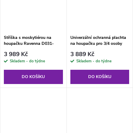
Stříška s moskytiérou na
Univerzální ochranná plachta
houpačku Ravenna D031-
na houpačku pro 3/4 osoby
26CW PATIO
230 x 156 x 148 cm D031-
3 989 Kč
3 889 Kč
35CW PATIO
Skladem - do týdne
Skladem - do týdne
DO KOŠÍKU
DO KOŠÍKU