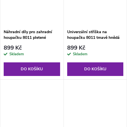
Náhradní díly pro zahradní
Univerzální stříška na
houpačku 8011 pletené
houpačku 8011 tmavě hnědá
sedátko zelené
899 Kč
899 Kč
Skladem
Skladem
DO KOŠÍKU
DO KOŠÍKU