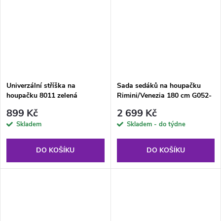
Univerzální stříška na
Sada sedáků na houpačku
houpačku 8011 zelená
Rimini/Venezia 180 cm G052-
23IB PATIO
899 Kč
2 699 Kč
Skladem
Skladem - do týdne
DO KOŠÍKU
DO KOŠÍKU