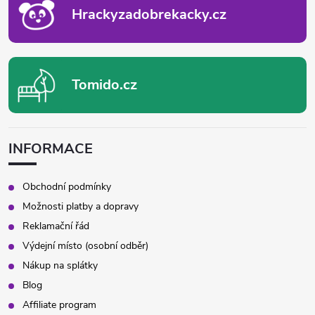
v
Hrackyzadobrekacky.cz
k
y
Tomido.cz
v
ý
p
INFORMACE
i
Obchodní podmínky
s
Možnosti platby a dopravy
Reklamační řád
u
Výdejní místo (osobní odběr)
Nákup na splátky
Blog
Affiliate program