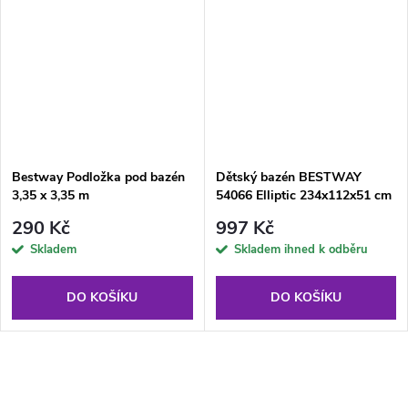
Bestway Podložka pod bazén
Dětský bazén BESTWAY
3,35 x 3,35 m
54066 Elliptic 234x112x51 cm
290 Kč
997 Kč
Skladem
Skladem ihned k odběru
DO KOŠÍKU
DO KOŠÍKU
O