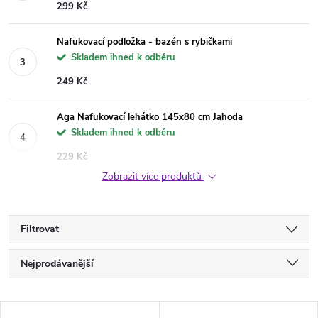
299 Kč
Nafukovací podložka - bazén s rybičkami
Skladem ihned k odběru
249 Kč
Aga Nafukovací lehátko 145x80 cm Jahoda
Skladem ihned k odběru
229 Kč
Zobrazit více produktů
Filtrovat
Ř
Nejprodávanější
a
Nejlevnější
V