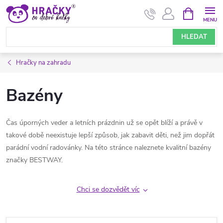
Přejít
NÁKUPNÍ
KOŠÍK
na
obsah
HLEDAT
Hračky na zahradu
Bazény
Čas úporných veder a letních prázdnin už se opět blíží a právě v
takové době neexistuje lepší způsob, jak zabavit děti, než jim dopřát
parádní vodní radovánky. Na této stránce naleznete kvalitní bazény
značky BESTWAY.
Chci se dozvědět víc