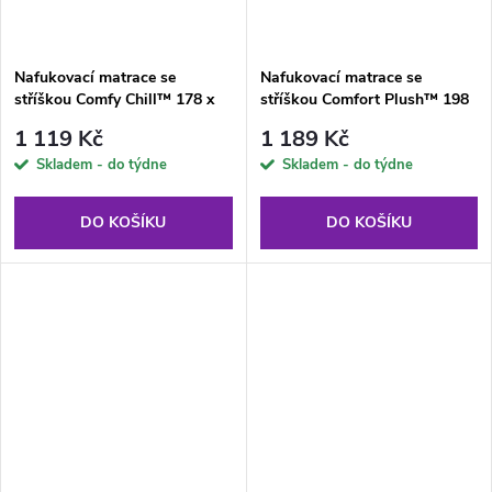
Nafukovací matrace se
Nafukovací matrace se
stříškou Comfy Chill™ 178 x
stříškou Comfort Plush™ 198
102 cm BESTWAY
x 112 cm BESTWAY
1 119 Kč
1 189 Kč
Skladem - do týdne
Skladem - do týdne
DO KOŠÍKU
DO KOŠÍKU