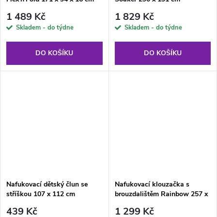
BESTWAY
BESTWAY
1 489 Kč
1 829 Kč
Skladem - do týdne
Skladem - do týdne
DO KOŠÍKU
DO KOŠÍKU
Nafukovací dětský člun se
Nafukovací klouzačka s
stříškou 107 x 112 cm
brouzdalištěm Rainbow 257 x
BESTWAY
145 x 91 cm BESTWAY
439 Kč
1 299 Kč