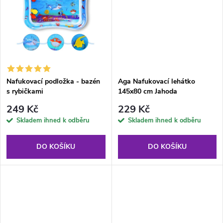
u
k
k
t
t
ů
ů
Nafukovací podložka - bazén
Aga Nafukovací lehátko
s rybičkami
145x80 cm Jahoda
249 Kč
229 Kč
Skladem ihned k odběru
Skladem ihned k odběru
DO KOŠÍKU
DO KOŠÍKU