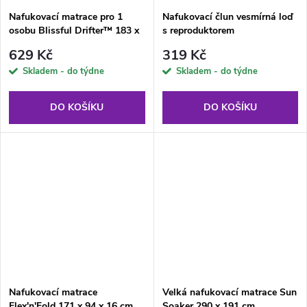
Nafukovací matrace pro 1
Nafukovací člun vesmírná loď
osobu Blissful Drifter™ 183 x
s reproduktorem
73 cm BESTWAY
Funspeakers™ 104 x 99 cm
629 Kč
319 Kč
BESTWAY
Skladem - do týdne
Skladem - do týdne
DO KOŠÍKU
DO KOŠÍKU
Nafukovací matrace
Velká nafukovací matrace Sun
Flex'n'Fold 171 x 94 x 16 cm
Soaker 290 x 191 cm