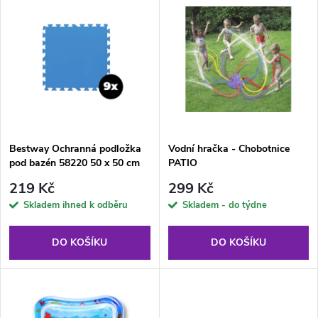
Nejdražší
z
ý
Abecedně
e
p
n
i
í
s
p
Bestway Ochranná podložka
Vodní hračka - Chobotnice
pod bazén 58220 50 x 50 cm
PATIO
p
9ks
r
219 Kč
299 Kč
r
Skladem ihned k odběru
Skladem - do týdne
o
o
DO KOŠÍKU
DO KOŠÍKU
d
d
u