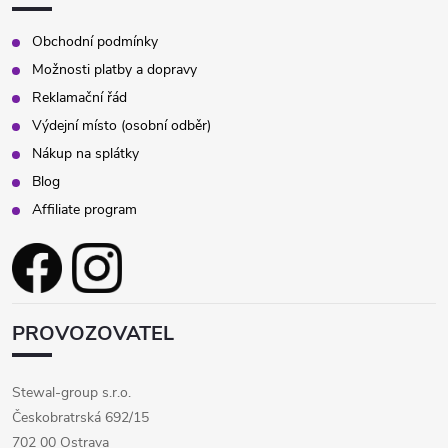
y
v
Obchodní podmínky
Možnosti platby a dopravy
ý
Reklamační řád
p
Výdejní místo (osobní odběr)
Nákup na splátky
i
Blog
s
Affiliate program
u
PROVOZOVATEL
Stewal-group s.r.o.
Českobratrská 692/15
702 00 Ostrava