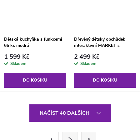
Dětská kuchyňka s funkcemi
Dřevěný dětský obchůdek
65 ks modrá
interaktivní MARKET s
výrobníkem ledu
1 599 Kč
2 499 Kč
Skladem
Skladem
DO KOŠÍKU
DO KOŠÍKU
O
NAČÍST 40 DALŠÍCH
v
l
S
1
3