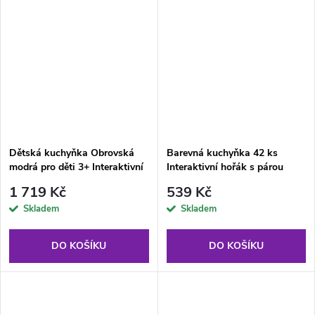
Dětská kuchyňka Obrovská
Barevná kuchyňka 42 ks
modrá pro děti 3+ Interaktivní
Interaktivní hořák s párou
hořáky + Vodovodní kohoutek
1 719 Kč
539 Kč
Skladem
Skladem
DO KOŠÍKU
DO KOŠÍKU