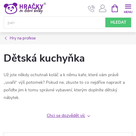
Přejít
NÁKUPNÍ
KOŠÍK
na
obsah
HLEDAT
Hry na profese
Dětská kuchyňka
Už jste někdy ochutnali koláč a k němu kafe, které vám právě
„uvařil“ výš potomek? Pokud ne, zkuste to co nejdříve napravit a
pořiďte jim k tomu správné vybavení, kterým doplníte dětský
nábytek.
Chci se dozvědět víc