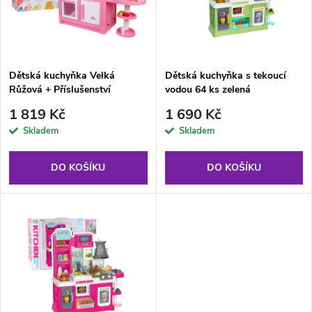
n
i
í
s
p
Dětská kuchyňka Velká
Dětská kuchyňka s tekoucí
Růžová + Příslušenství
vodou 64 ks zelená
p
r
1 819 Kč
1 690 Kč
r
Skladem
Skladem
o
o
DO KOŠÍKU
DO KOŠÍKU
d
d
u
u
k
k
t