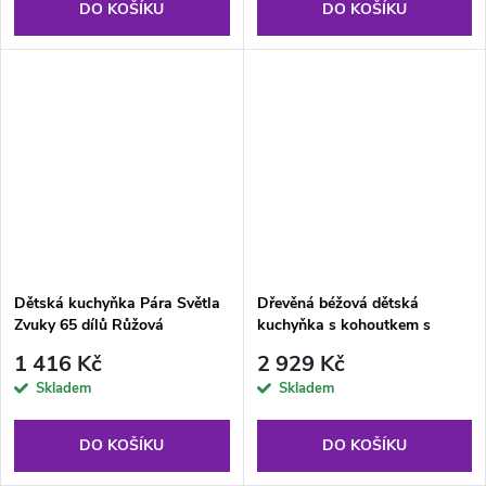
DO KOŠÍKU
DO KOŠÍKU
Dětská kuchyňka Pára Světla
Dřevěná béžová dětská
Zvuky 65 dílů Růžová
kuchyňka s kohoutkem s
vodou se zvuky a světly
1 416 Kč
2 929 Kč
Skladem
Skladem
DO KOŠÍKU
DO KOŠÍKU