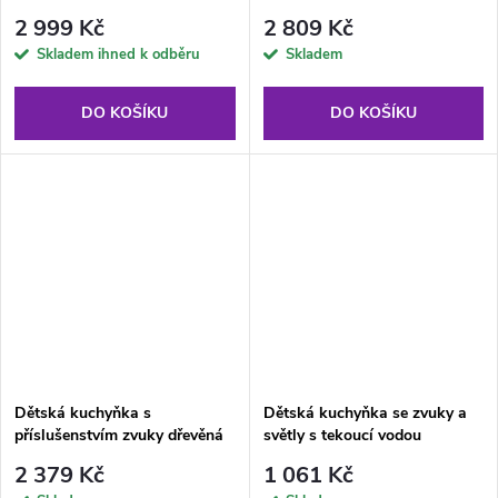
2 999 Kč
2 809 Kč
Skladem ihned k odběru
Skladem
DO KOŠÍKU
DO KOŠÍKU
Dětská kuchyňka s
Dětská kuchyňka se zvuky a
příslušenstvím zvuky dřevěná
světly s tekoucí vodou
MDF mátová
2 379 Kč
1 061 Kč