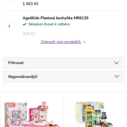
1 563 Kč
Aga4Kids Plastová kuchyňka MR6130
Skladem ihned k odběru
359 Kč
Zobrazit více produktů
Filtrovat
Ř
Nejprodávanější
a
Nejlevnější
V
Nejdražší
z
ý
Abecedně
e
p