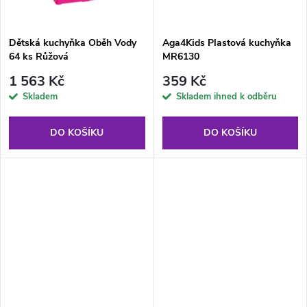
t
ů
ů
Dětská kuchyňka Oběh Vody
Aga4Kids Plastová kuchyňka
64 ks Růžová
MR6130
1 563 Kč
359 Kč
Skladem
Skladem ihned k odběru
DO KOŠÍKU
DO KOŠÍKU