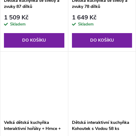
Dětská kuchyňka se světly a
Dětská kuchyňka se světly a
zvuky 87 dílků
zvuky 78 dílků
1 509 Kč
1 649 Kč
Skladem
Skladem
DO KOŠÍKU
DO KOŠÍKU
Velká dětská kuchyňka
Dětská interaktivní kuchyňka
Interaktivní hořáky + Hrnce +
Kohoutek s Vodou 58 ks
Makety jídla