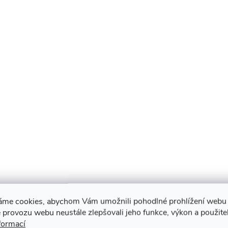
O
v
á
d
a
c
p
áme cookies, abychom Vám umožnili pohodlné prohlížení webu 
 provozu webu neustále zlepšovali jeho funkce, výkon a použite
v
formací