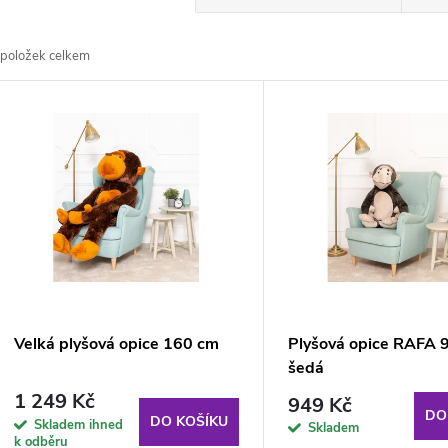
a
položek celkem
z
V
e
ý
n
p
p
s
r
p
Velká plyšová opice 160 cm
Plyšová opice RAFA 
o
šedá
r
1 249 Kč
949 Kč
d
DO
DO KOŠÍKU
Skladem ihned
Skladem
k odběru