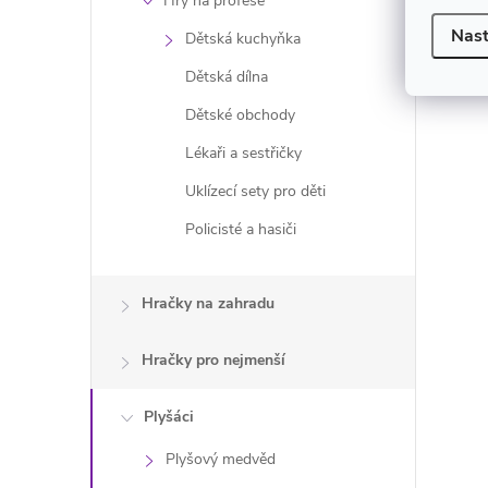
Hry na profese
Nast
Dětská kuchyňka
Dětská dílna
Dětské obchody
Lékaři a sestřičky
Uklízecí sety pro děti
Policisté a hasiči
i
Hračky na zahradu
Hračky pro nejmenší
Plyšáci
Plyšový medvěd