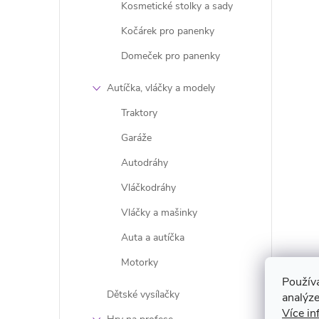
Kosmetické stolky a sady
Kočárek pro panenky
Domeček pro panenky
l
Autíčka, vláčky a modely
Traktory
Garáže
Autodráhy
Vláčkodráhy
Vláčky a mašinky
í
Auta a autíčka
Motorky
r
Použív
Dětské vysílačky
analýze
Více in