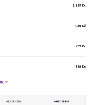
1 249 Kč
949 Kč
799 Kč
849 Kč
ktů
NEJDRAŽŠÍ
ABECEDNĚ