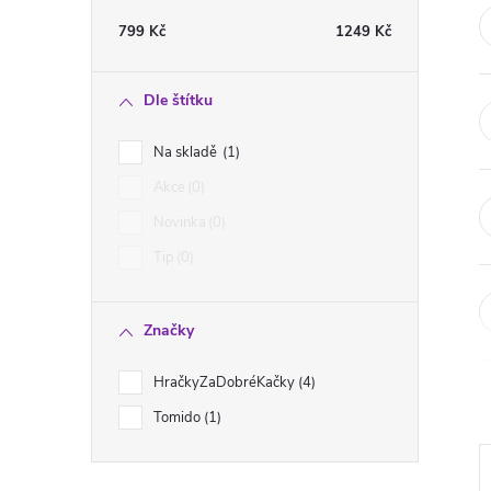
t
799
Kč
1249
Kč
r
Dle štítku
a
Na skladě
1
n
Akce
0
Novinka
0
n
Tip
0
í
Značky
p
HračkyZaDobréKačky
4
a
Tomido
1
n