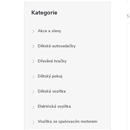
e
Přeskočit
Kategorie
kategorie
5
l
Akce a slevy
Dětské autosedačky
Dřevěné hračky
í
i
Dětský pokoj
Dětská vozítka
Elektrická vozítka
Vozítka se spalovacím motorem