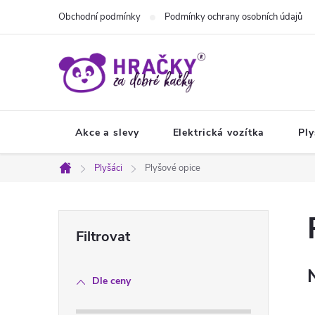
Přejít
Obchodní podmínky
Podmínky ochrany osobních údajů
na
obsah
Akce a slevy
Elektrická vozítka
Ply
Plyšáci
Plyšové opice
Domů
P
o
Dle ceny
s