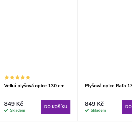
o
u
d
k
u
t
k
ů
t
ů
Velká plyšová opice 130 cm
Plyšová opice Rafa 
849 Kč
849 Kč
DO KOŠÍKU
DO
Skladem
Skladem