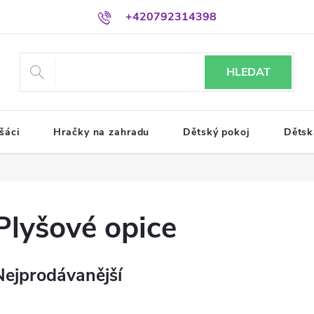
+420792314398
HLEDAT
šáci
Hračky na zahradu
Dětský pokoj
Dětsk
Plyšové opice
Nejprodávanější