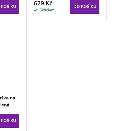
629 Kč
 KOŠÍKU
DO KOŠÍKU
Skladem
puška na
elená
 KOŠÍKU