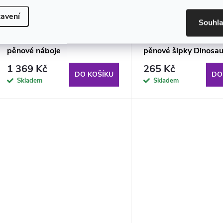
avení
Souhl
Sada Pistole GROWLER
Dětská pistole Sada 
pěnové náboje
pěnové šipky Dinosau
1 369 Kč
265 Kč
DO KOŠÍKU
DO
Skladem
Skladem