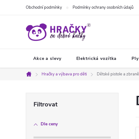
Přejít
Obchodní podmínky
Podmínky ochrany osobních údajů
na
obsah
Akce a slevy
Elektrická vozítka
Ply
Hračky a výbava pro děti
Dětské pistole a zbraně
Domů
P
o
Dle ceny
s