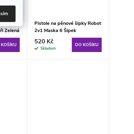
asím
s terčem
Pistole na pěnové šipky Robot
ři Zelená
2v1 Maska 6 Šipek
520 Kč
 KOŠÍKU
DO KOŠÍKU
Skladem