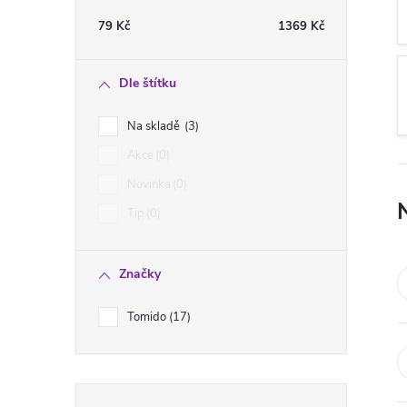
t
79
Kč
1369
Kč
r
Dle štítku
a
Na skladě
3
n
Akce
0
Novinka
0
n
Tip
0
í
Značky
p
Tomido
17
a
n
Přeskočit