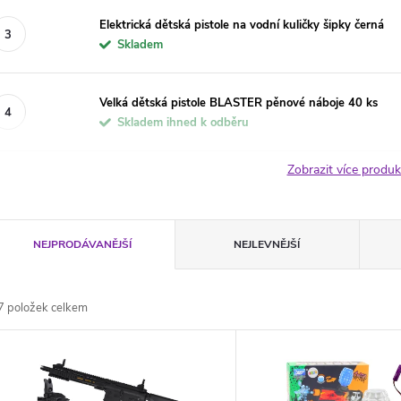
Elektrická dětská pistole na vodní kuličky šipky černá
Skladem
Velká dětská pistole BLASTER pěnové náboje 40 ks
Skladem ihned k odběru
Zobrazit více produ
Ř
NEJPRODÁVANĚJŠÍ
NEJLEVNĚJŠÍ
a
7
položek celkem
z
V
e
ý