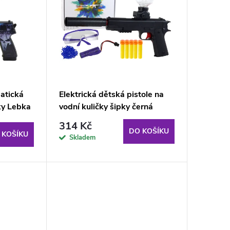
atická
Elektrická dětská pistole na
ky Lebka
vodní kuličky šipky černá
314 Kč
DO KOŠÍKU
 KOŠÍKU
Skladem