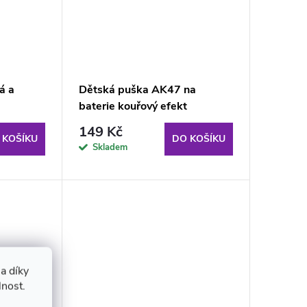
á a
Dětská puška AK47 na
baterie kouřový efekt
149 Kč
 KOŠÍKU
DO KOŠÍKU
Skladem
a díky
lnost.