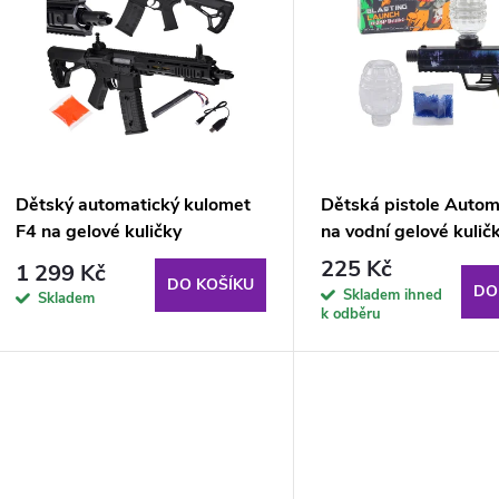
n
p
p
s
r
p
Dětský automatický kulomet
Dětská pistole Autom
o
F4 na gelové kuličky
na vodní gelové kulič
r
225 Kč
1 299 Kč
d
DO KOŠÍKU
DO
Skladem ihned
Skladem
o
k odběru
u
d
k
u
t
k