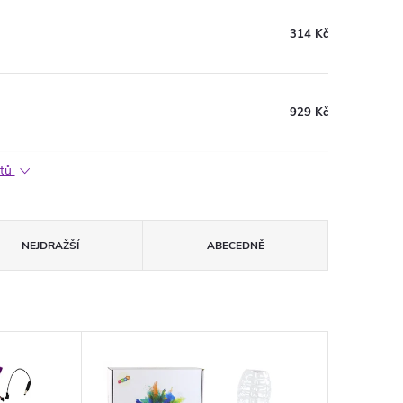
314 Kč
929 Kč
ktů
NEJDRAŽŠÍ
ABECEDNĚ