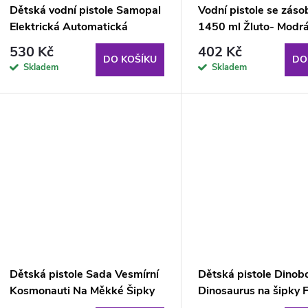
Dětská vodní pistole Samopal
Vodní pistole se zás
Elektrická Automatická
1450 ml Žluto- Modr
Oranžová
530 Kč
402 Kč
DO KOŠÍKU
DO
Skladem
Skladem
Dětská pistole Sada Vesmírní
Dětská pistole Dinob
Kosmonauti Na Měkké Šipky
Dinosaurus na šipky F
Triceratops Terč