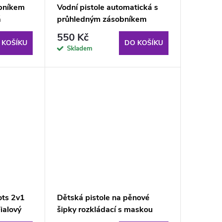
obníkem
Vodní pistole automatická s
á
průhledným zásobníkem
hnědá
550 Kč
 KOŠÍKU
DO KOŠÍKU
Skladem
ots 2v1
Dětská pistole na pěnové
ialový
šipky rozkládací s maskou