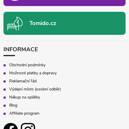
k
y
Tomido.cz
v
ý
p
INFORMACE
i
Obchodní podmínky
s
Možnosti platby a dopravy
Reklamační řád
u
Výdejní místo (osobní odběr)
Nákup na splátky
Blog
Affiliate program