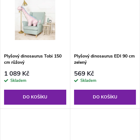
u
k
k
t
t
ů
ů
Plyšový dinosaurus Tobi 150
Plyšový dinosaurus EDI 90 cm
cm růžový
zelený
1 089 Kč
569 Kč
Skladem
Skladem
DO KOŠÍKU
DO KOŠÍKU