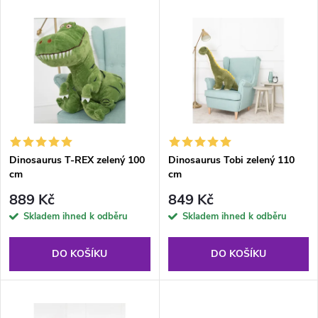
V
Nejdražší
z
ý
Abecedně
e
p
n
i
í
s
p
Dinosaurus T-REX zelený 100
Dinosaurus Tobi zelený 110
cm
cm
p
r
889 Kč
849 Kč
r
Skladem ihned k odběru
Skladem ihned k odběru
o
o
DO KOŠÍKU
DO KOŠÍKU
d
d
u