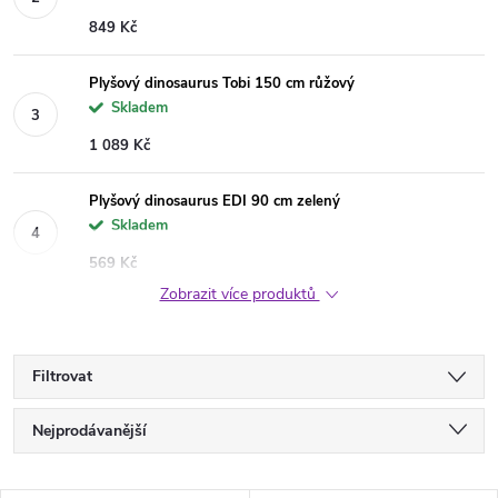
849 Kč
Plyšový dinosaurus Tobi 150 cm růžový
Skladem
1 089 Kč
Plyšový dinosaurus EDI 90 cm zelený
Skladem
569 Kč
Zobrazit více produktů
Filtrovat
Ř
Nejprodávanější
a
Nejlevnější