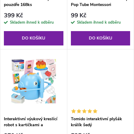
p
pouzdře 168ks
Pop Tube Montessori
p
r
399 Kč
99 Kč
r
Skladem ihned k odběru
Skladem ihned k odběru
o
o
DO KOŠÍKU
DO KOŠÍKU
d
d
u
u
k
k
t
t
ů
ů
Interaktivní výukový kreslící
Tomido interaktivní plyšák
robot s kartičkami a
králík šedý
barevnými fixy modrý