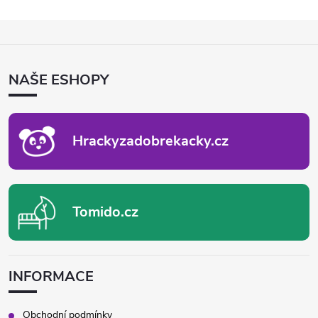
k
c
Z
o
í
Á
v
P
á
p
NAŠE ESHOPY
A
n
T
r
í
Í
v
Hrackyzadobrekacky.cz
k
y
Tomido.cz
v
ý
p
INFORMACE
i
Obchodní podmínky