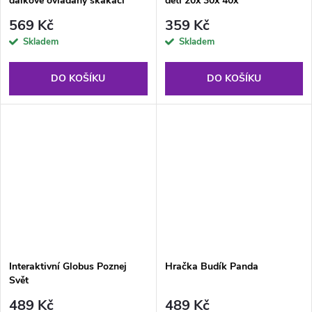
dálkově ovládaný skákací
děti 20x 30x 40x
růžový
569 Kč
359 Kč
Skladem
Skladem
DO KOŠÍKU
DO KOŠÍKU
Interaktivní Globus Poznej
Hračka Budík Panda
Svět
489 Kč
489 Kč