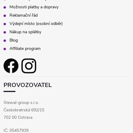
s
Možnosti platby a dopravy
Reklamační řád
u
Výdejní místo (osobní odběr)
Nákup na splátky
Blog
Affiliate program
PROVOZOVATEL
Stewal-group s.r.o.
Českobratrská 692/15
702 00 Ostrava
IČ: 05457939