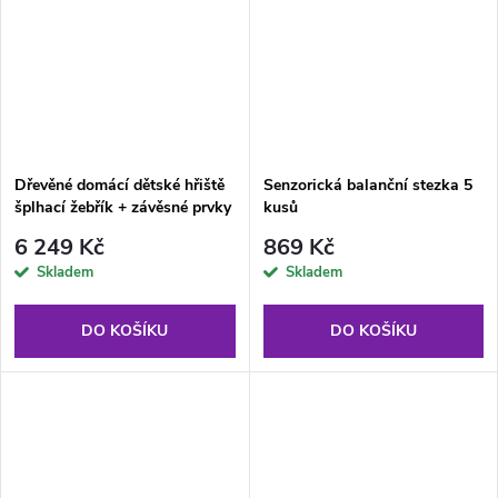
Dřevěné domácí dětské hřiště
Senzorická balanční stezka 5
šplhací žebřík + závěsné prvky
kusů
6 249 Kč
869 Kč
Skladem
Skladem
DO KOŠÍKU
DO KOŠÍKU