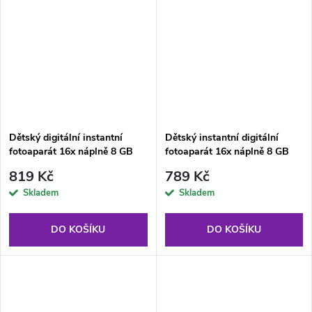
Dětský digitální instantní
Dětský instantní digitální
fotoaparát 16x náplně 8 GB
fotoaparát 16x náplně 8 GB
fialový
zelený
819 Kč
789 Kč
Skladem
Skladem
DO KOŠÍKU
DO KOŠÍKU