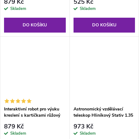
879 Kč
525 Kč
Skladem
Skladem
DO KOŠÍKU
DO KOŠÍKU
Interaktivní robot pro výuku
Astronomický vzdělávací
kreslení s kartičkami růžový
teleskop Hliníkový Stativ 1.35
m
879 Kč
973 Kč
Skladem
Skladem