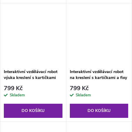
Interaktivní vzdělávací robot
Interaktivní vzdělávací robot
výuka kreslení s kartičkami
na kreslení s kartičkami a fixy
modrý
růžový
799 Kč
799 Kč
Skladem
Skladem
DO KOŠÍKU
DO KOŠÍKU