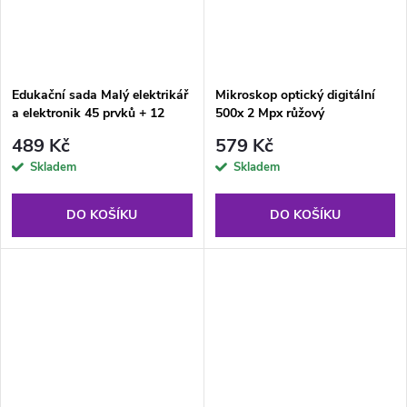
Edukační sada Malý elektrikář
Mikroskop optický digitální
a elektronik 45 prvků + 12
500x 2 Mpx růžový
karet
489 Kč
579 Kč
Skladem
Skladem
DO KOŠÍKU
DO KOŠÍKU