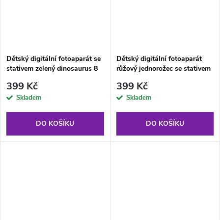
Dětský digitální fotoaparát se
Dětský digitální fotoaparát
stativem zelený dinosaurus 8
růžový jednorožec se stativem
GB
8 GB
399 Kč
399 Kč
Skladem
Skladem
DO KOŠÍKU
DO KOŠÍKU