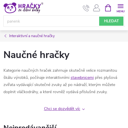
Přejít
NÁKUPNÍ
KOŠÍK
na
obsah
HLEDAT
Interaktivní a naučné hračky
Naučné hračky
Kategorie naučných hraček zahrnuje skutečně velice rozmanitou
škálu výrobků, počínaje interaktivními
stavebnicemi
přes plyšová
zvířata vydávající skutečné zvuky až po nádraží, kterým můžete
doplnit vláčkodráhy, a které rovněž vydává příslušné zvuky.
Chci se dozvědět víc