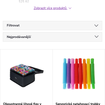
525 Kč
Zobrazit více produktů
Filtrovat
Ř
Nejprodávanější
a
Nejlevnější
V
Nejdražší
z
ý
Abecedně
e
p
n
i
í
s
Oboustranné lihové fixy v
Senzorické natahovací trubky