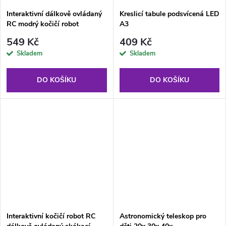
Interaktivní dálkově ovládaný
Kreslicí tabule podsvícená LED
RC modrý kočičí robot
A3
549 Kč
409 Kč
Skladem
Skladem
DO KOŠÍKU
DO KOŠÍKU
Interaktivní kočičí robot RC
Astronomický teleskop pro