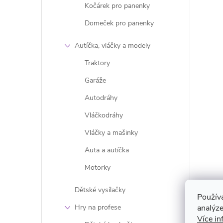
Kočárek pro panenky
Domeček pro panenky
Autíčka, vláčky a modely
i
Traktory
Garáže
Autodráhy
Vláčkodráhy
Vláčky a mašinky
Auta a autíčka
Motorky
Dětské vysílačky
Použív
analýze
Hry na profese
Více in