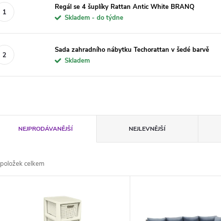
Regál se 4 šuplíky Rattan Antic White BRANQ
Skladem - do týdne
Sada zahradního nábytku Techorattan v šedé barvě
Skladem
Ř
NEJPRODÁVANĚJŠÍ
NEJLEVNĚJŠÍ
a
položek celkem
z
V
e
ý