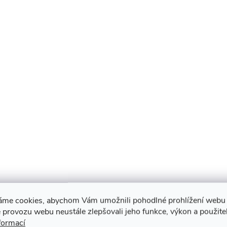
v
ý
p
s
u
áme cookies, abychom Vám umožnili pohodlné prohlížení webu 
 provozu webu neustále zlepšovali jeho funkce, výkon a použite
formací