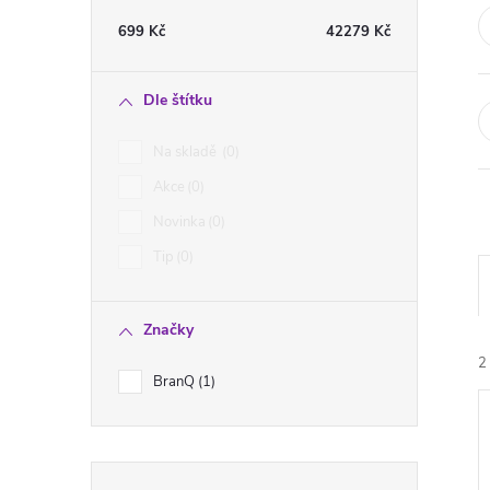
t
699
Kč
42279
Kč
r
Dle štítku
a
Na skladě
0
n
Akce
0
Novinka
0
n
Tip
0
í
Značky
p
2
BranQ
1
a
n
Přeskočit