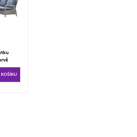
ytku
arvě
 KOŠÍKU