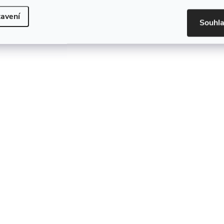
avení
Souhl