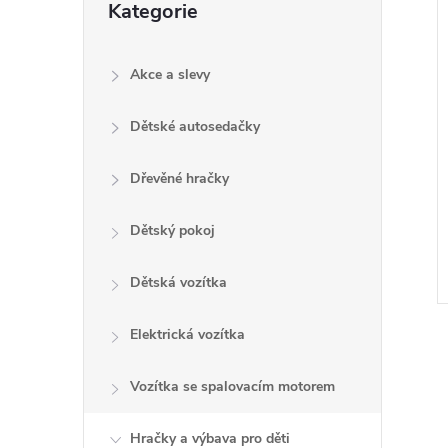
Kategorie
e
kategorie
í
l
i
Akce a slevy
Dětské autosedačky
Dřevěné hračky
Dětský pokoj
Dětská vozítka
Elektrická vozítka
Vozítka se spalovacím motorem
Hračky a výbava pro děti