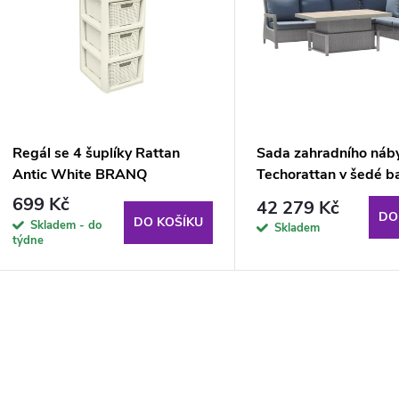
n
p
p
s
r
p
Regál se 4 šuplíky Rattan
Sada zahradního náb
o
Antic White BRANQ
Techorattan v šedé b
r
699 Kč
42 279 Kč
d
DO
DO KOŠÍKU
Skladem - do
Skladem
o
týdne
u
d
k
u
O
t
v
k