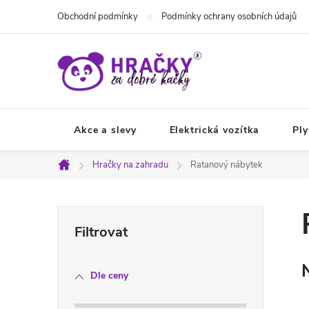
Přejít
Obchodní podmínky
Podmínky ochrany osobních údajů
na
obsah
Akce a slevy
Elektrická vozítka
Ply
Hračky na zahradu
Ratanový nábytek
Domů
P
o
Dle ceny
s