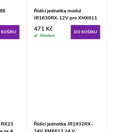
688
Řídící jednotka modul
JR1630RX-12V pro XMX611
12 V
471 Kč
 KOŠÍKU
DO KOŠÍKU
Skladem
l RX23
Řídící jednotka JR1932RX-
a se 4
24V XMX613 24 V