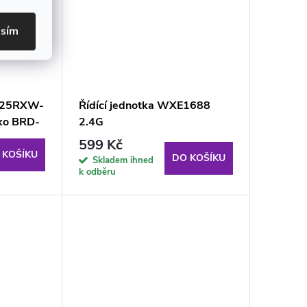
asím
1625RXW-
Řídící jednotka WXE1688
tko BRD-
2.4G
599 Kč
 KOŠÍKU
DO KOŠÍKU
Skladem ihned
k odběru