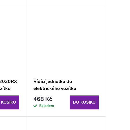
HY2030RX
Řídící jednotka do
zítko
elektrického vozítka
JR1858RXS-7P
468 Kč
 KOŠÍKU
DO KOŠÍKU
Skladem