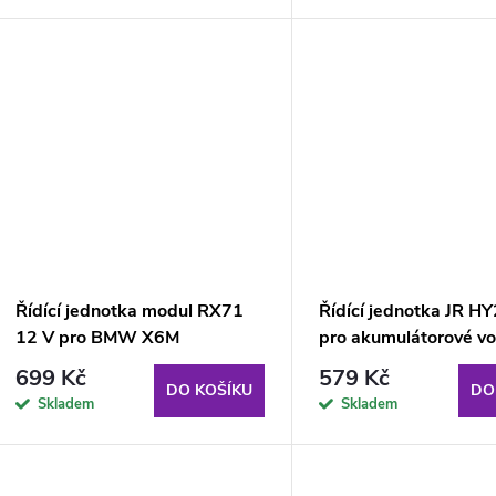
o
u
d
k
u
t
k
ů
t
ů
Řídící jednotka modul RX71
Řídící jednotka JR 
12 V pro BMW X6M
pro akumulátorové vo
699 Kč
579 Kč
DO KOŠÍKU
DO
Skladem
Skladem