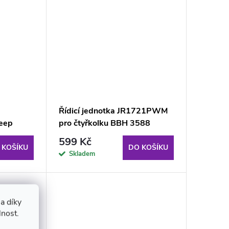
Řídicí jednotka JR1721PWM
Jeep
pro čtyřkolku BBH 3588
599 Kč
 KOŠÍKU
DO KOŠÍKU
Skladem
a díky
lnost.