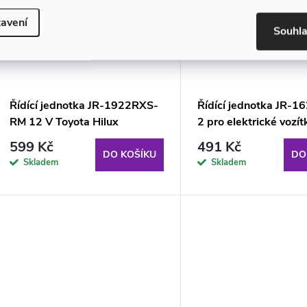
avení
Souhl
Řídící jednotka JR-1922RXS-
Řídící jednotka JR-
RM 12 V Toyota Hilux
2 pro elektrické vozí
7588
599 Kč
491 Kč
DO KOŠÍKU
DO
Skladem
Skladem