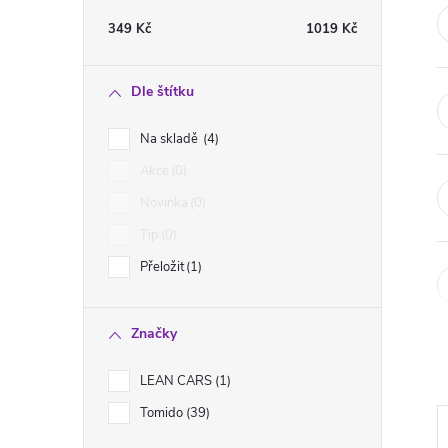
t
349
Kč
1019
Kč
r
Dle štítku
a
Na skladě
4
n
Akce
0
Novinka
0
n
Tip
0
í
Přeložit
1
p
Značky
a
LEAN CARS
1
n
Tomido
39