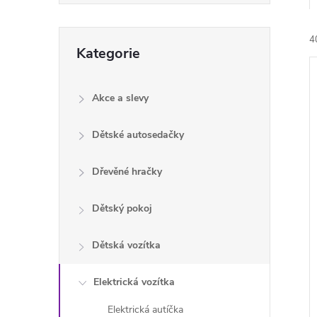
e
Přeskočit
4
l
Kategorie
kategorie
Akce a slevy
Dětské autosedačky
í
i
Dřevěné hračky
Dětský pokoj
Dětská vozítka
Elektrická vozítka
Elektrická autíčka