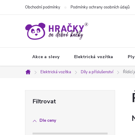
Přejít
Obchodní podmínky
Podmínky ochrany osobních údajů
na
obsah
Akce a slevy
Elektrická vozítka
Ply
Elektrická vozítka
Díly a příslušenství
Řídící 
Domů
P
o
Dle ceny
s