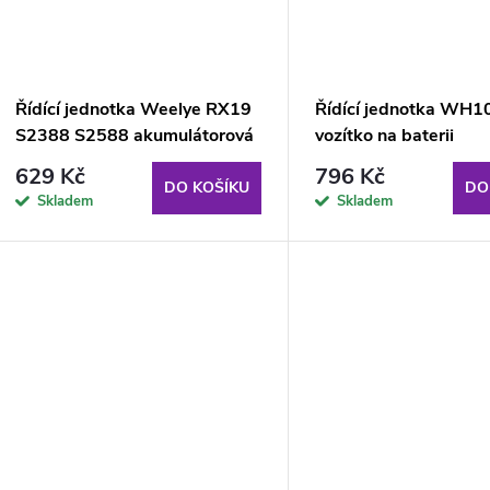
Řídící jednotka Weelye RX19
Řídící jednotka WH1
S2388 S2588 akumulátorová
vozítko na baterii
pro vozítko
629 Kč
796 Kč
DO KOŠÍKU
DO
Skladem
Skladem