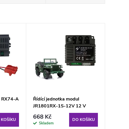
ul RX74-A
Řídící jednotka modul
JR1801RX-1S-12V 12 V
JH101
668 Kč
 KOŠÍKU
DO KOŠÍKU
Skladem