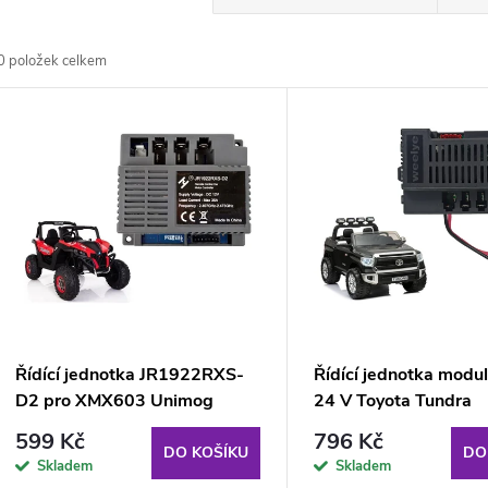
a
0
položek celkem
z
V
e
ý
n
p
p
s
r
p
Řídící jednotka JR1922RXS-
Řídící jednotka mod
o
D2 pro XMX603 Unimog
24 V Toyota Tundra
r
599 Kč
796 Kč
d
DO KOŠÍKU
DO
Skladem
Skladem