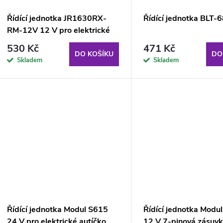
Řídící jednotka JR1630RX-
Řídící jednotka BLT-
RM-12V 12 V pro elektrické
autíčko QLS-5688
530 Kč
471 Kč
DO KOŠÍKU
DO
Skladem
Skladem
Řídící jednotka Modul S615
Řídící jednotka Modu
24 V pro elektrické autíčko
12 V 7-pinová zásuvk