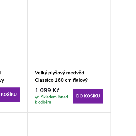
d
Velký plyšový medvěd
vý
Classico 160 cm fialový
1 099 Kč
 KOŠÍKU
DO KOŠÍKU
Skladem ihned
k odběru