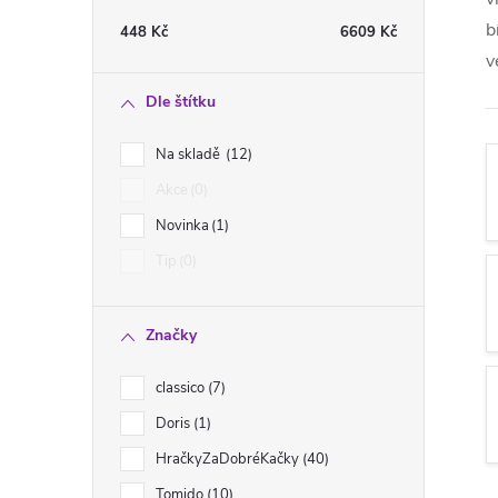
t
b
448
Kč
6609
Kč
v
r
Dle štítku
a
Na skladě
12
n
Akce
0
Novinka
1
n
Tip
0
í
Značky
p
classico
7
a
Doris
1
n
HračkyZaDobréKačky
40
Tomido
10