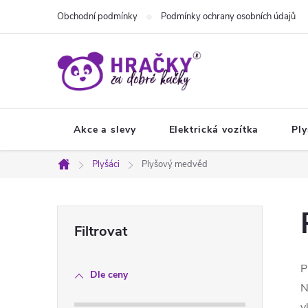
Přejít
Obchodní podmínky
Podmínky ochrany osobních údajů
na
obsah
Akce a slevy
Elektrická vozítka
Ply
Plyšáci
Plyšový medvěd
Domů
P
o
P
Dle ceny
s
N
v