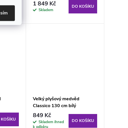
1 849 Kč
 KOŠÍKU
DO KOŠÍKU
Skladem
asím
d
Velký plyšový medvěd
Classico 130 cm bílý
849 Kč
 KOŠÍKU
DO KOŠÍKU
Skladem ihned
k odběru