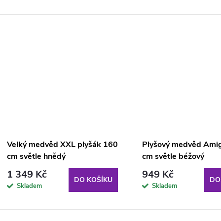
Velký medvěd XXL plyšák 160
Plyšový medvěd Ami
cm světle hnědý
cm světle béžový
1 349 Kč
949 Kč
DO KOŠÍKU
DO
Skladem
Skladem