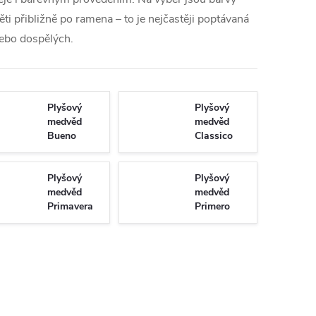
i přibližně po ramena – to je nejčastěji poptávaná
nebo dospělých.
Plyšový
Plyšový
medvěd
medvěd
Bueno
Classico
Plyšový
Plyšový
medvěd
medvěd
Primavera
Primero