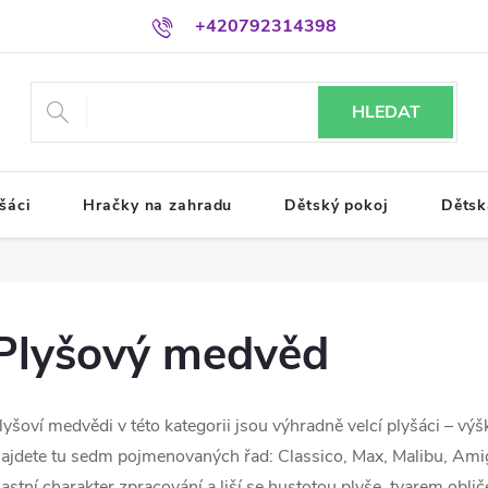
+420792314398
HLEDAT
šáci
Hračky na zahradu
Dětský pokoj
Dětsk
Plyšový medvěd
lyšoví medvědi v této kategorii jsou výhradně velcí plyšáci – vý
ajdete tu sedm pojmenovaných řad: Classico, Max, Malibu, Am
lastní charakter zpracování a liší se hustotou plyše, tvarem obl