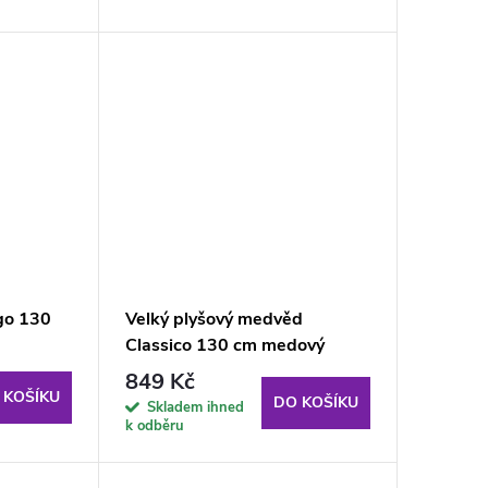
go 130
Velký plyšový medvěd
Classico 130 cm medový
849 Kč
 KOŠÍKU
DO KOŠÍKU
Skladem ihned
k odběru