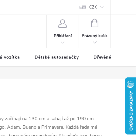
CZK
NÁKUPNÍ
KOŠÍK
Prázdný košík
Přihlášení
á vozítka
Dětské autosedačky
Dřevěné hračky
šky začínají na 130 cm a sahají až po 190 cm.
igo, Adam, Bueno a Primavera. Každá řada má
ičeje i barevným provedením. Na výběr jsou barvy