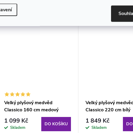
849 Kč
1 589 Kč
DO
DO KOŠÍKU
avení
Skladem ihned
Skladem
Souhl
k odběru
Velký plyšový medvěd
Velký plyšový medvě
Classico 160 cm medový
Classico 220 cm bílý
1 099 Kč
1 849 Kč
DO KOŠÍKU
DO
Skladem
Skladem