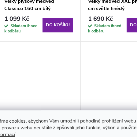
p
Velký plyšový medvěd
Velký medvěd XXL pl
o
Classico 160 cm bílý
cm světle hnědý
r
1 099 Kč
1 690 Kč
d
DO KOŠÍKU
DO
Skladem ihned
Skladem ihned
o
k odběru
k odběru
u
d
k
u
t
k
ů
t
ů
áme cookies, abychom Vám umožnili pohodlné prohlížení webu 
Velký plyšový medvěd
Velký plyšový medvě
 provozu webu neustále zlepšovali jeho funkce, výkon a použite
Classico 130 cm světle hnědý
Classico 190 cm svět
formací