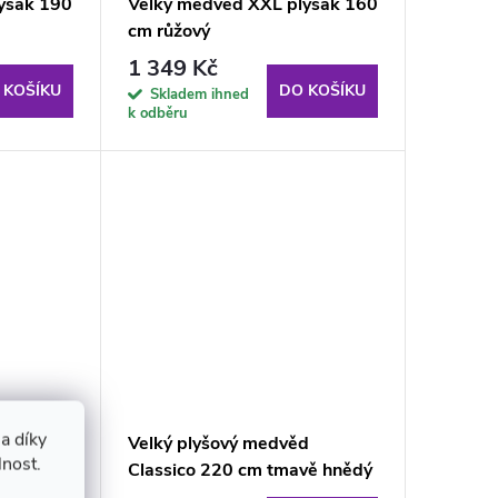
yšák 190
Velký medvěd XXL plyšák 160
cm růžový
1 349 Kč
 KOŠÍKU
DO KOŠÍKU
Skladem ihned
k odběru
a díky
d
Velký plyšový medvěd
lnost.
le hnědý
Classico 220 cm tmavě hnědý