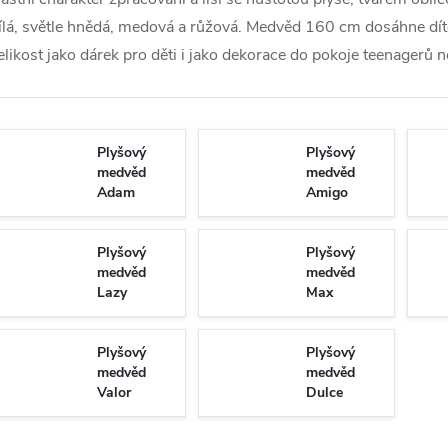
ílá, světle hnědá, medová a růžová. Medvěd 160 cm dosáhne dítět
elikost jako dárek pro děti i jako dekorace do pokoje teenagerů 
Plyšový
Plyšový
medvěd
medvěd
Adam
Amigo
Plyšový
Plyšový
medvěd
medvěd
Lazy
Max
Plyšový
Plyšový
medvěd
medvěd
Valor
Dulce