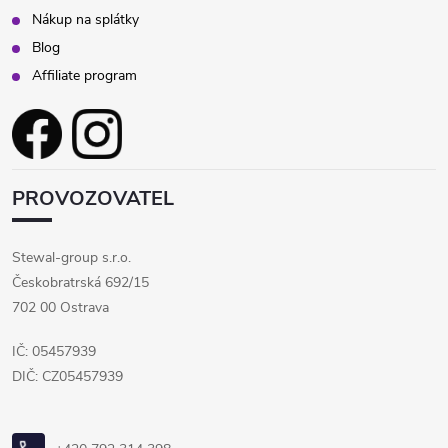
Nákup na splátky
i
Blog
s
Affiliate program
u
PROVOZOVATEL
Stewal-group s.r.o.
Českobratrská 692/15
702 00 Ostrava
IČ: 05457939
DIČ: CZ05457939