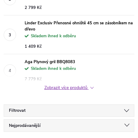
2 799 Kč
Linder Exclusiv Přenosné ohniště 45 cm se zásobníkem na
dřevo
Skladem ihned k odběru
1 409 Kč
Aga Plynový gril BBQ8083
Skladem ihned k odběru
7 779 Kč
Zobrazit více produktů
Filtrovat
Ř
Nejprodávanější
Nejlevnější