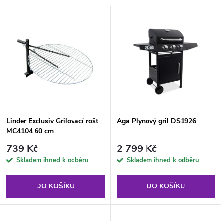
a
V
Nejdražší
z
ý
Abecedně
e
p
n
i
í
s
p
Linder Exclusiv Grilovací rošt
Aga Plynový gril DS1926
MC4104 60 cm
p
r
739 Kč
2 799 Kč
r
Skladem ihned k odběru
Skladem ihned k odběru
o
o
DO KOŠÍKU
DO KOŠÍKU
d
d