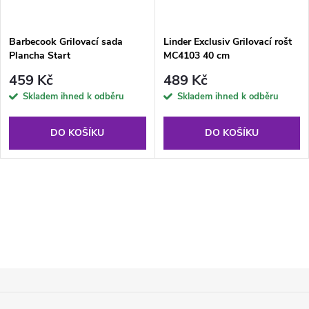
Barbecook Grilovací sada
Linder Exclusiv Grilovací rošt
Plancha Start
MC4103 40 cm
459 Kč
489 Kč
Skladem ihned k odběru
Skladem ihned k odběru
DO KOŠÍKU
DO KOŠÍKU
O
v
l
Z
á
Á