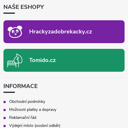
d
P
NAŠE ESHOPY
A
a
T
c
Í
Hrackyzadobrekacky.cz
í
p
r
Tomido.cz
v
k
INFORMACE
y
v
Obchodní podmínky
Možnosti platby a dopravy
ý
Reklamační řád
p
Výdejní místo (osobní odběr)