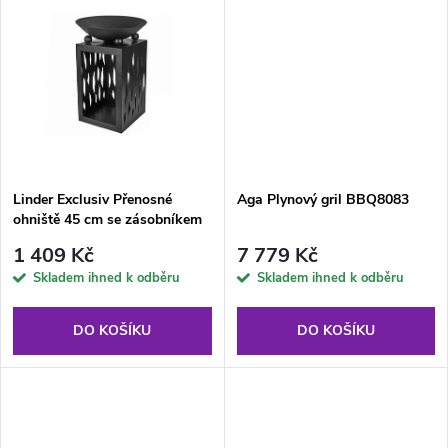
u
u
k
k
t
t
ů
ů
Linder Exclusiv Přenosné
Aga Plynový gril BBQ8083
ohniště 45 cm se zásobníkem
na dřevo
1 409 Kč
7 779 Kč
Skladem ihned k odběru
Skladem ihned k odběru
DO KOŠÍKU
DO KOŠÍKU