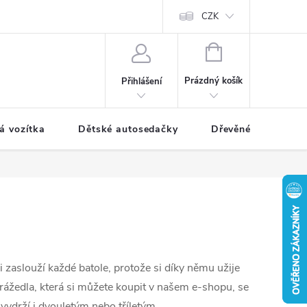
CZK
NÁKUPNÍ
KOŠÍK
Prázdný košík
Přihlášení
á vozítka
Dětské autosedačky
Dřevěné hračky
 zaslouží každé batole, protože si díky němu užije
drážedla, která si můžete koupit v našem e-shopu, se
á vydrží i dvouletým nebo tříletým.