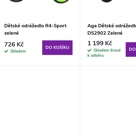
p
s
r
p
Dětské odrážedlo R4-Sport
Aga Dětské odrážedl
o
zelené
DS2902 Zelené
r
1 199 Kč
726 Kč
d
DO KOŠÍKU
DO
Skladem ihned
Skladem
o
k odběru
u
d
k
u
t
k
ů
t
ů