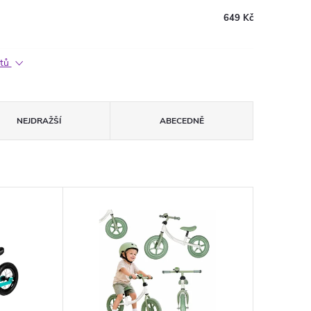
649 Kč
ktů
NEJDRAŽŠÍ
ABECEDNĚ