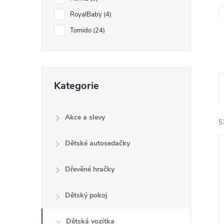
e
RoyalBaby
4
l
Tomido
24
Přeskočit
Kategorie
kategorie
Akce a slevy
5
Dětské autosedačky
Dřevěné hračky
Dětský pokoj
í
i
Dětská vozítka