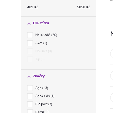
t
409
Kč
5050
Kč
r
Dle štítku
a
Na skladě
20
n
Akce
1
Novinka
0
n
Tip
0
í
Značky
p
Aga
13
a
Aga4Kids
1
n
R-Sport
3
Ramiz
3