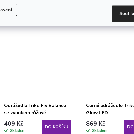
593 Kč
953 Kč
avení
DO KOŠÍKU
DO
Souhl
Skladem
Skladem
Odrážedlo Trike Fix Balance
Černé odrážedlo Trike
se zvonkem růžové
Glow LED
409 Kč
869 Kč
DO KOŠÍKU
DO
Skladem
Skladem