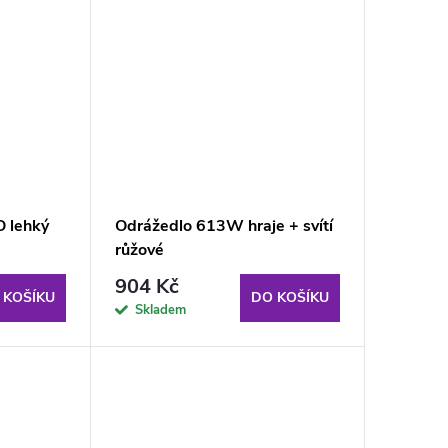
 lehký
Odrážedlo 613W hraje + svítí
růžové
904 Kč
 KOŠÍKU
DO KOŠÍKU
Skladem