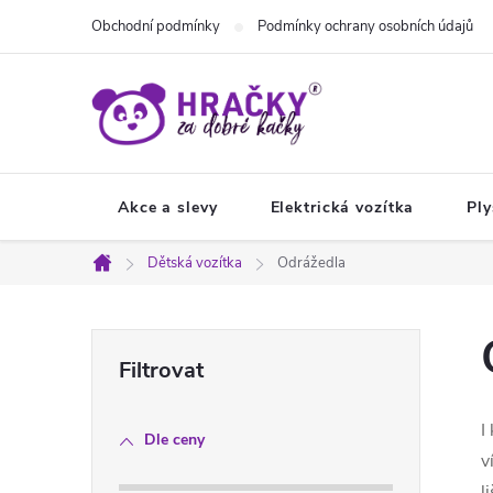
Přejít
Obchodní podmínky
Podmínky ochrany osobních údajů
na
obsah
Akce a slevy
Elektrická vozítka
Ply
Dětská vozítka
Odrážedla
Domů
P
o
I
Dle ceny
s
v
l