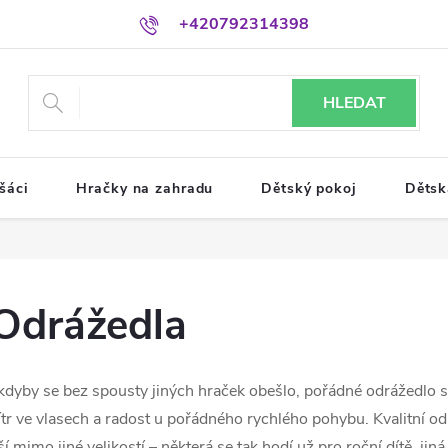
+420792314398
HLEDAT
šáci
Hračky na zahradu
Dětský pokoj
Dětsk
Odrážedla
 kdyby se bez spousty jiných hraček obešlo, pořádné odrážedlo si
ítr ve vlasech a radost u pořádného rychlého pohybu. Kvalitní o
iší mimo jiné velikostí – některá se tak hodí už pro roční dítě, jin