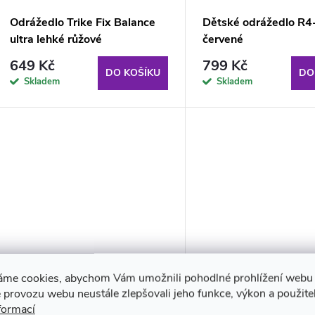
Odrážedlo Trike Fix Balance
Dětské odrážedlo R4
ultra lehké růžové
červené
649 Kč
799 Kč
DO KOŠÍKU
DO
Skladem
Skladem
áme cookies, abychom Vám umožnili pohodlné prohlížení webu 
Odrážedlo SPORTRIKE
Odrážedlo ULTRA le
 provozu webu neustále zlepšovali jeho funkce, výkon a použite
formací
PettyTrike modré
hořčíkové modré