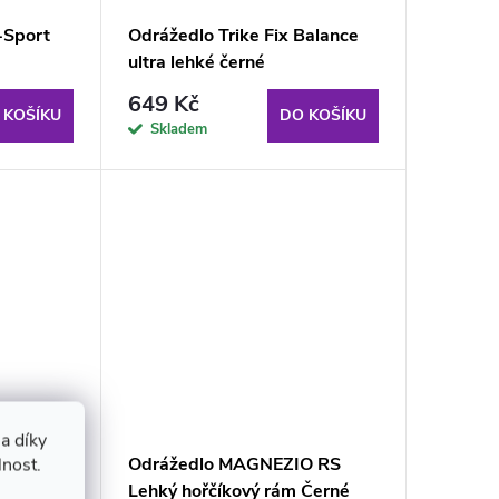
-Sport
Odrážedlo Trike Fix Balance
ultra lehké černé
649 Kč
 KOŠÍKU
DO KOŠÍKU
Skladem
a díky
hké
Odrážedlo MAGNEZIO RS
lnost.
Lehký hořčíkový rám Černé