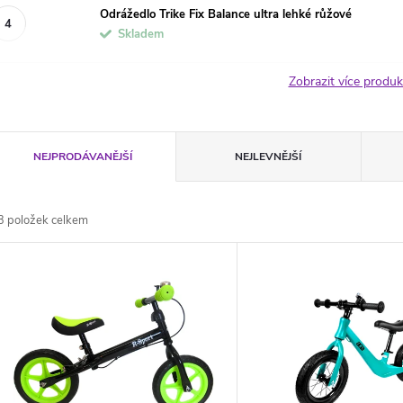
Odrážedlo Trike Fix Balance ultra lehké růžové
Skladem
Zobrazit více produ
Ř
NEJPRODÁVANĚJŠÍ
NEJLEVNĚJŠÍ
a
3
položek celkem
z
V
e
ý
n
p