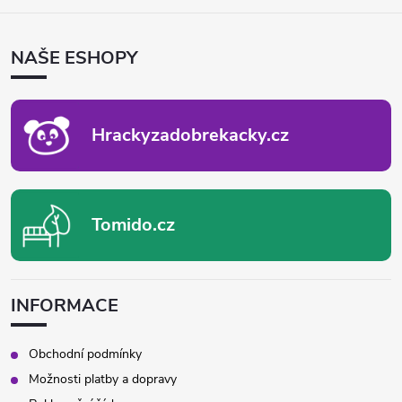
Á
d
P
NAŠE ESHOPY
A
a
T
c
Í
Hrackyzadobrekacky.cz
í
p
r
Tomido.cz
v
k
INFORMACE
y
v
Obchodní podmínky
Možnosti platby a dopravy
ý