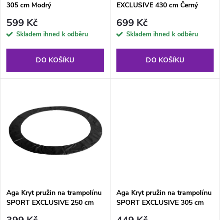
p
305 cm Modrý
EXCLUSIVE 430 cm Černý
p
r
599 Kč
699 Kč
r
Skladem ihned k odběru
Skladem ihned k odběru
o
o
DO KOŠÍKU
DO KOŠÍKU
d
d
u
u
k
k
t
t
ů
ů
Aga Kryt pružin na trampolínu
Aga Kryt pružin na trampolínu
SPORT EXCLUSIVE 250 cm
SPORT EXCLUSIVE 305 cm
Černý
Černý