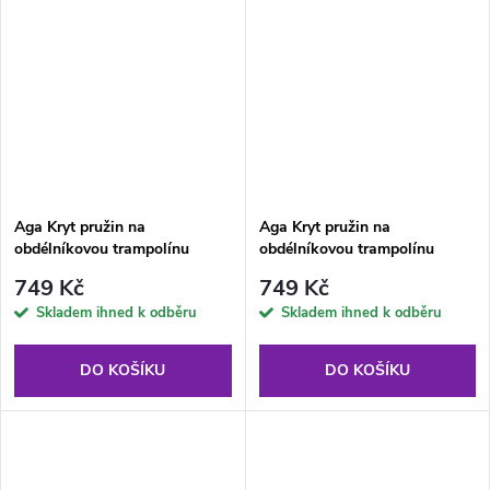
Aga Kryt pružin na
Aga Kryt pružin na
obdélníkovou trampolínu
obdélníkovou trampolínu
122x183 cm Růžový
122x183 cm Oranžový
749 Kč
749 Kč
Skladem ihned k odběru
Skladem ihned k odběru
DO KOŠÍKU
DO KOŠÍKU