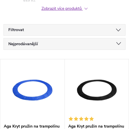
449 Kč
Zobrazit více produktů
Filtrovat
Ř
Nejprodávanější
a
Nejlevnější
V
Nejdražší
z
ý
Abecedně
e
p
n
i
í
s
Aga Kryt pružin na trampolínu
Aga Kryt pružin na trampolínu