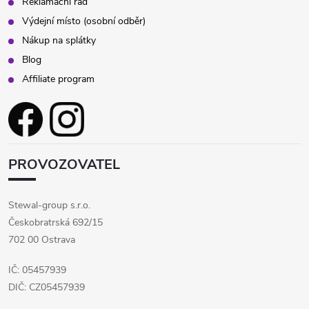
Reklamační řád
p
Výdejní místo (osobní odběr)
Nákup na splátky
i
Blog
s
Affiliate program
u
PROVOZOVATEL
Stewal-group s.r.o.
Českobratrská 692/15
702 00 Ostrava
IČ: 05457939
DIČ: CZ05457939