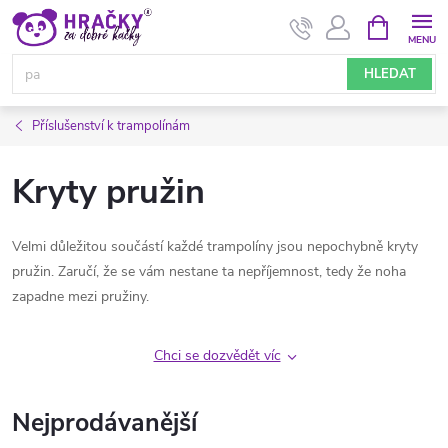
Přejít
NÁKUPNÍ
KOŠÍK
na
obsah
HLEDAT
Příslušenství k trampolínám
Kryty pružin
Velmi důležitou součástí každé trampolíny jsou nepochybně kryty
pružin. Zaručí, že se vám nestane ta nepříjemnost, tedy že noha
zapadne mezi pružiny.
Chci se dozvědět víc
Nejprodávanější