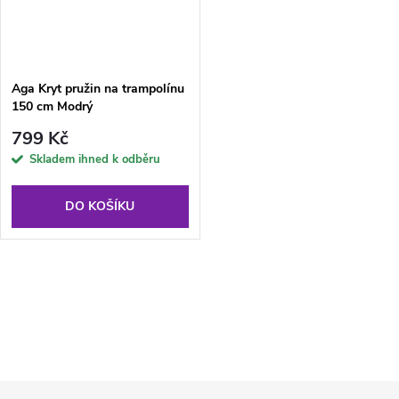
Aga Kryt pružin na trampolínu
150 cm Modrý
799 Kč
Skladem ihned k odběru
DO KOŠÍKU
O
v
l
Z
á