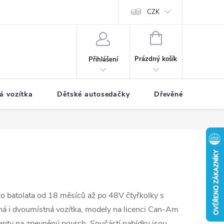
CZK
NÁKUPNÍ
KOŠÍK
Prázdný košík
Přihlášení
á vozítka
Dětské autosedačky
Dřevěné hračky
ro batolata od 18 měsíců až po 48V čtyřkolky s
tná i dvoumístná vozítka, modely na licenci Can-Am
rianty na zpevněný povrch. Součástí nabídky jsou