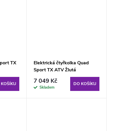
Sport TX
Elektrická čtyřkolka Quad
Sport TX ATV Žlutá
7 049 Kč
 KOŠÍKU
DO KOŠÍKU
Skladem