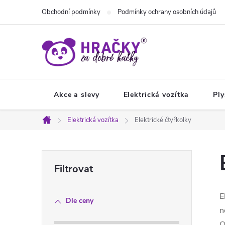
Přejít
Obchodní podmínky
Podmínky ochrany osobních údajů
na
obsah
Akce a slevy
Elektrická vozítka
Ply
Elektrická vozítka
Elektrické čtyřkolky
Domů
P
o
E
Dle ceny
s
n
O