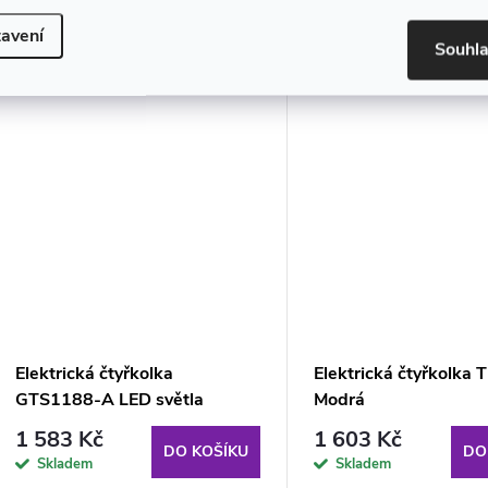
Modrá
3 334 Kč
3 334 Kč
DO KOŠÍKU
DO
avení
Skladem
Skladem
Souhl
Elektrická čtyřkolka
Elektrická čtyřkolka
GTS1188-A LED světla
Modrá
Hudba Bílá policejní
1 583 Kč
1 603 Kč
DO KOŠÍKU
DO
Skladem
Skladem