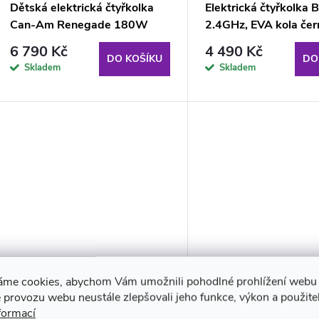
Dětská elektrická čtyřkolka
Elektrická čtyřkolka 
Can-Am Renegade 180W
2.4GHz, EVA kola čer
4x4 červená
zelená
6 790 Kč
4 490 Kč
DO KOŠÍKU
DO
Skladem
Skladem
áme cookies, abychom Vám umožnili pohodlné prohlížení webu 
Elektrická terénní čtyřkolka
Elektrická terénní čty
 provozu webu neustále zlepšovali jeho funkce, výkon a použite
S601 EVA kola LED světla
S601 EVA kola červe
formací