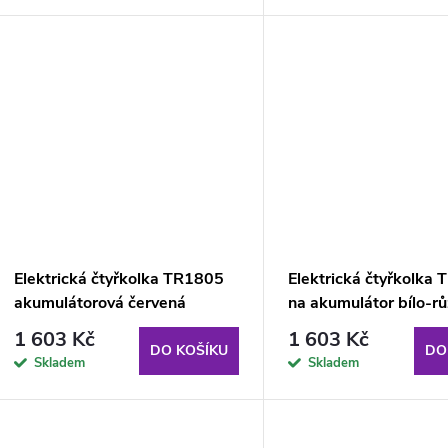
Elektrická čtyřkolka TR1805
Elektrická čtyřkolka
akumulátorová červená
na akumulátor bílo-r
1 603 Kč
1 603 Kč
DO KOŠÍKU
DO
Skladem
Skladem