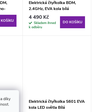
BDM,
Elektrická čtyřkolka BDM,
no-
2.4GHz, EVA kola bílá
4 490 Kč
 KOŠÍKU
DO KOŠÍKU
Skladem ihned
k odběru
a díky
řkolka
Elektrická čtyřkolka S601 EVA
lnost.
ná
kola LED světla Bílá