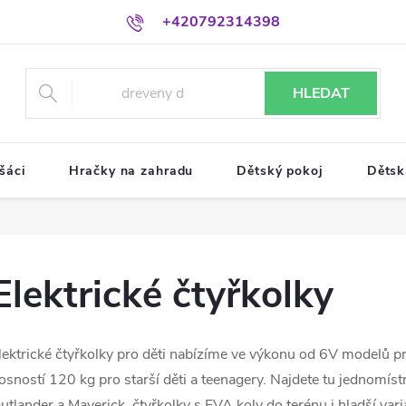
+420792314398
HLEDAT
šáci
Hračky na zahradu
Dětský pokoj
Dětsk
Elektrické čtyřkolky
lektrické čtyřkolky pro děti nabízíme ve výkonu od 6V modelů p
osností 120 kg pro starší děti a teenagery. Najdete tu jednomís
utlander a Maverick, čtyřkolky s EVA koly do terénu i hladší va