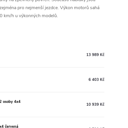
e zejména pro nejmenší jezdce. Výkon motorů sahá
0 km/h u výkonných modelů.
13 989 Kč
6 403 Kč
2 osoby 4x4
10 939 Kč
x4 červená