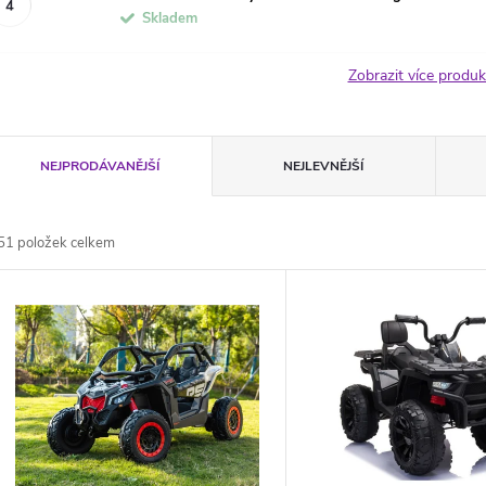
Skladem
Zobrazit více produ
Ř
NEJPRODÁVANĚJŠÍ
NEJLEVNĚJŠÍ
a
51
položek celkem
z
V
e
ý
n
p