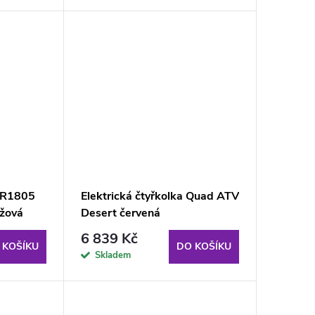
 TR1805
Elektrická čtyřkolka Quad ATV
ůžová
Desert červená
6 839 Kč
 KOŠÍKU
DO KOŠÍKU
Skladem