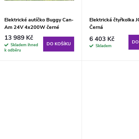
p
s
r
p
Elektrické autíčko Buggy Can-
Elektrická čtyřkolka 
o
Am 24V 4x200W černé
Černá
r
13 989 Kč
6 403 Kč
d
DO
DO KOŠÍKU
Skladem ihned
Skladem
o
k odběru
u
d
k
u
t
k
ů
t
ů