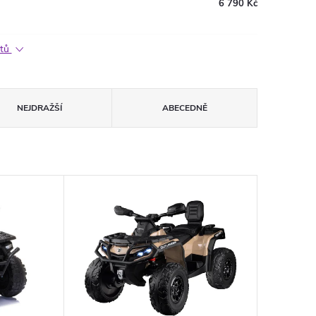
6 790 Kč
ktů
NEJDRAŽŠÍ
ABECEDNĚ