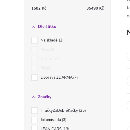
t
t
1582
Kč
35490
Kč
o
r
Dle štítku
a
Na skladě
2
n
Akce
0
Novinka
0
n
Tip
0
í
Doprava ZDARMA
7
p
Značky
a
HračkyZaDobréKačky
25
n
Jokomisiada
3
LEAN CARS
13