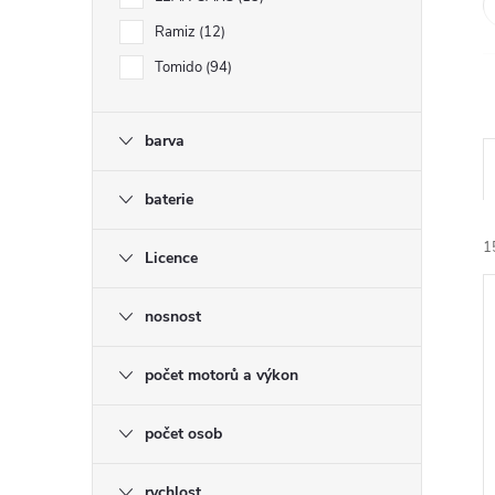
e
Ramiz
12
l
Tomido
94
barva
baterie
1
Licence
nosnost
počet motorů a výkon
í
počet osob
i
rychlost