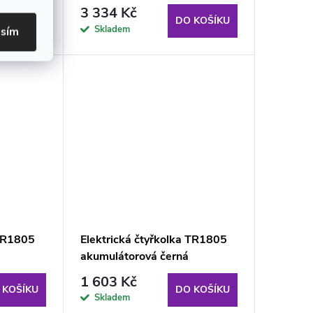
3 334 Kč
 KOŠÍKU
DO KOŠÍKU
Skladem
asím
 TR1805
Elektrická čtyřkolka TR1805
akumulátorová černá
1 603 Kč
 KOŠÍKU
DO KOŠÍKU
Skladem