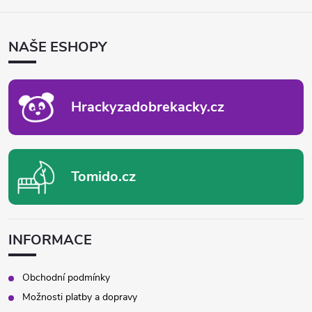
á
Á
d
P
NAŠE ESHOPY
A
a
T
c
Í
Hrackyzadobrekacky.cz
í
p
r
Tomido.cz
v
k
INFORMACE
y
v
Obchodní podmínky
Možnosti platby a dopravy
ý