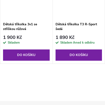
Dětská tříkolka 3v1 se
Dětská tříkolka T3 R-Sport
stříškou růžová
šedá
1 900 Kč
1 890 Kč
Skladem
Skladem ihned k odběru
DO KOŠÍKU
DO KOŠÍKU
O
v
l
Z