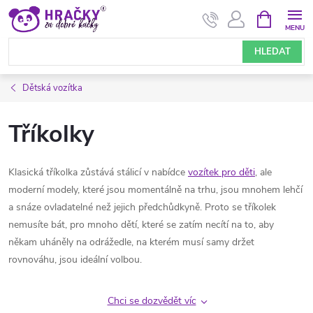
Přejít
NÁKUPNÍ
KOŠÍK
na
obsah
HLEDAT
Dětská vozítka
Tříkolky
Klasická tříkolka zůstává stálicí v nabídce
vozítek pro děti
, ale
moderní modely, které jsou momentálně na trhu, jsou mnohem lehčí
a snáze ovladatelné než jejich předchůdkyně. Proto se tříkolek
nemusíte bát, pro mnoho dětí, které se zatím necítí na to, aby
někam uháněly na odrážedle, na kterém musí samy držet
rovnováhu, jsou ideální volbou.
Chci se dozvědět víc