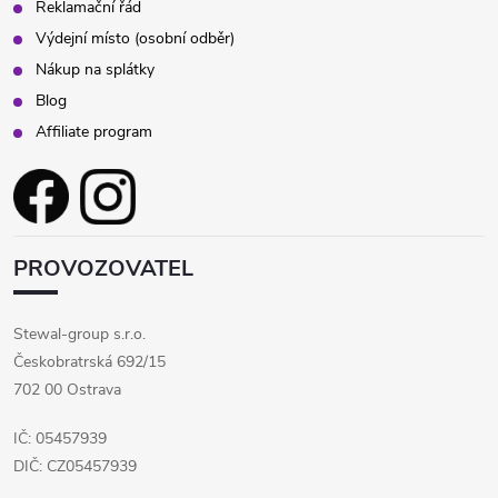
Reklamační řád
p
Výdejní místo (osobní odběr)
Nákup na splátky
i
Blog
s
Affiliate program
u
PROVOZOVATEL
Stewal-group s.r.o.
Českobratrská 692/15
702 00 Ostrava
IČ: 05457939
DIČ: CZ05457939