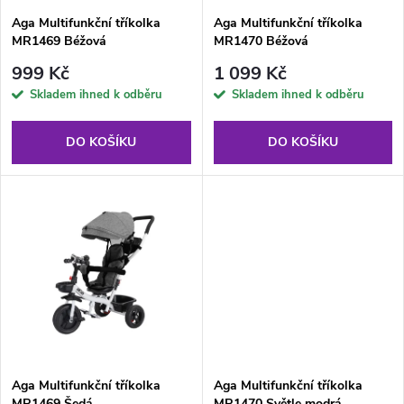
s
p
Aga Multifunkční tříkolka
Aga Multifunkční tříkolka
MR1469 Béžová
MR1470 Béžová
p
r
999 Kč
1 099 Kč
r
Skladem ihned k odběru
Skladem ihned k odběru
o
o
DO KOŠÍKU
DO KOŠÍKU
d
d
u
u
k
k
t
t
ů
ů
Aga Multifunkční tříkolka
Aga Multifunkční tříkolka
MR1469 Šedá
MR1470 Světle modrá