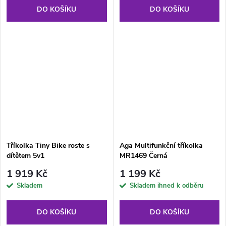
DO KOŠÍKU
DO KOŠÍKU
Tříkolka Tiny Bike roste s
Aga Multifunkční tříkolka
dítětem 5v1
MR1469 Černá
1 919 Kč
1 199 Kč
Skladem
Skladem ihned k odběru
DO KOŠÍKU
DO KOŠÍKU