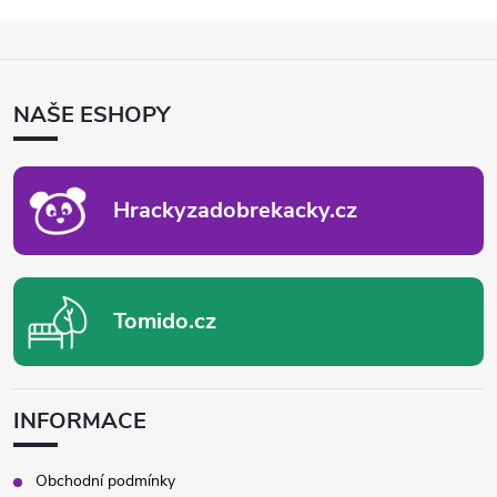
Z
Á
P
NAŠE ESHOPY
A
T
Í
Hrackyzadobrekacky.cz
Tomido.cz
INFORMACE
Obchodní podmínky