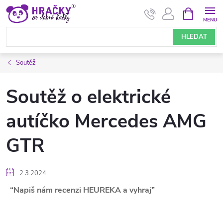
Přejít
NÁKUPNÍ
KOŠÍK
na
obsah
HLEDAT
Soutěž
Soutěž o elektrické
autíčko Mercedes AMG
GTR
2.3.2024
“Napiš nám recenzi HEUREKA a vyhraj”