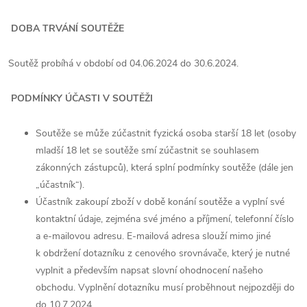
DOBA TRVÁNÍ SOUTĚŽE
Soutěž probíhá v období od 04.06.2024 do 30.6.2024.
PODMÍNKY ÚČASTI V SOUTĚŽI
Soutěže se může zúčastnit fyzická osoba starší 18 let (osoby
mladší 18 let se soutěže smí zúčastnit se souhlasem
zákonných zástupců), která splní podmínky soutěže (dále jen
„účastník“).
Účastník zakoupí zboží v době konání soutěže a vyplní své
kontaktní údaje, zejména své jméno a příjmení, telefonní číslo
a e-mailovou adresu. E-mailová adresa slouží mimo jiné
k obdržení dotazníku z cenového srovnávače, který je nutné
vyplnit a především napsat slovní ohodnocení našeho
obchodu. Vyplnění dotazníku musí proběhnout nejpozději do
do 10.7.2024.