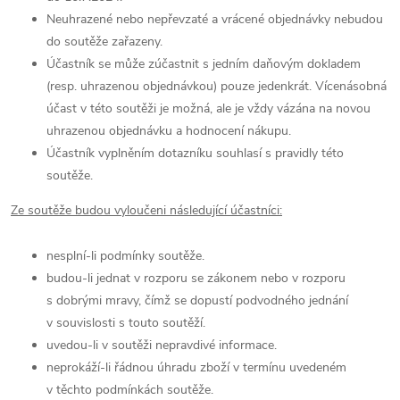
Neuhrazené nebo nepřevzaté a vrácené objednávky nebudou
do soutěže zařazeny.
Účastník se může zúčastnit s jedním daňovým dokladem
(resp. uhrazenou objednávkou) pouze jedenkrát. Vícenásobná
účast v této soutěži je možná, ale je vždy vázána na novou
uhrazenou objednávku a hodnocení nákupu.
Účastník vyplněním dotazníku souhlasí s pravidly této
soutěže.
Ze soutěže budou vyloučeni následující účastníci:
nesplní-li podmínky soutěže.
budou-li jednat v rozporu se zákonem nebo v rozporu
s dobrými mravy, čímž se dopustí podvodného jednání
v souvislosti s touto soutěží.
uvedou-li v soutěži nepravdivé informace.
neprokáží-li řádnou úhradu zboží v termínu uvedeném
v těchto podmínkách soutěže.