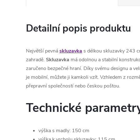
Detailní popis produktu
Největší pevná
skluzavka
s délkou skluzavky 243 cm
zahradě.
Skluzavka
má odolnou a stabilní konstrukci
zaručeno bezpečné hraní. Díky svému designu a vel
je mobilní, můžete ji kamkoli vzít. Vzhledem z roz
přepravní společností nebo českou poštou.
Technické parametr
výška s madly: 150 cm
výška k vrcholu skluzavky: 115 cm