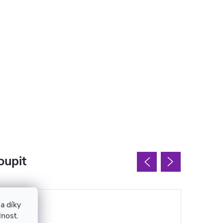
oupit
a díky
lnost.