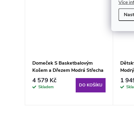
Více in
Nast
í s
Domeček S Basketbalovým
Dětsk
cha
Košem a Dřezem Modrá Střecha
Modrý
4 579 Kč
1 94
KOŠÍKU
DO KOŠÍKU
Skladem
Skl