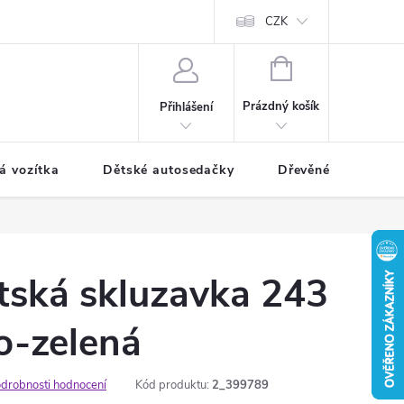
CZK
NÁKUPNÍ
KOŠÍK
Prázdný košík
Přihlášení
á vozítka
Dětské autosedačky
Dřevěné hračky
tská skluzavka 243
o-zelená
drobnosti hodnocení
Kód produktu:
2_399789