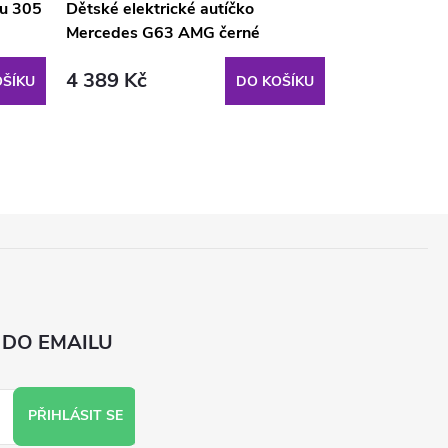
nu 305
Dětské elektrické autíčko
Velký medvěd
Mercedes G63 AMG černé
světle hnědý
4 389 Kč
1 690 Kč
ŠÍKU
DO KOŠÍKU
 DO EMAILU
PŘIHLÁSIT SE