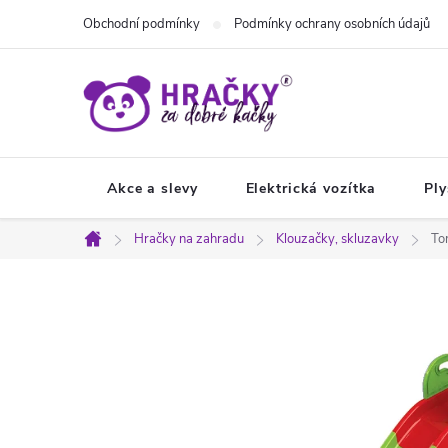
Přejít
Obchodní podmínky
Podmínky ochrany osobních údajů
na
obsah
Akce a slevy
Elektrická vozítka
Ply
Hračky na zahradu
Klouzačky, skluzavky
To
Domů