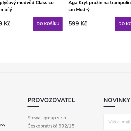
 plyšový medvěd Classico
Aga Kryt pružin na trampolí
m bílý
cm Modrý
9 Kč
599 Kč
DO KOŠÍKU
DO KO
PROVOZOVATEL
NOVINKY
Stewal-group s.r.o.
avy
Českobratrská 692/15