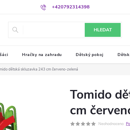
+420792314398
HLEDAT
šáci
Hračky na zahradu
Dětský pokoj
Dětsk
mido dětská skluzavka 243 cm červeno-zelená
Tomido dě
cm červen
Neohodnoceno
Po