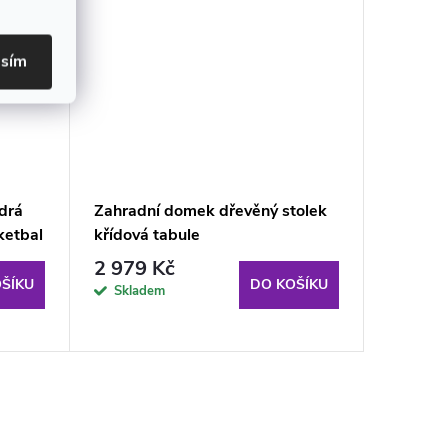
asím
drá
Zahradní domek dřevěný stolek
Zahradn
ketbal
křídová tabule
Zelený
2 979 Kč
2 242
ŠÍKU
DO KOŠÍKU
Skladem
Sklad