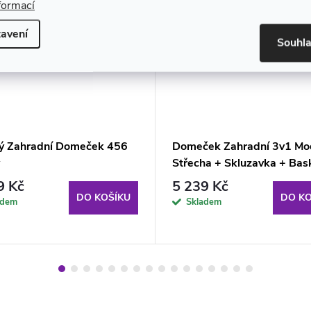
formací
avení
Souhl
ý Zahradní Domeček 456
Domeček Zahradní 3v1 Mo
Střecha + Skluzavka + Bas
pro děti
9 Kč
5 239 Kč
DO KOŠÍKU
DO KO
adem
Skladem