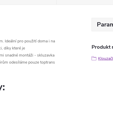
Param
. Ideální pro použití doma i na
Produkt n
, díky které je
mi snadné montáži - skluzavka
Klouzač
měrům odesíláme pouze toptrans
y: