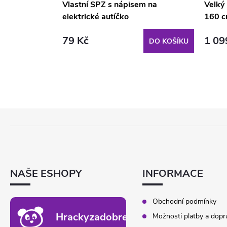
é křeslo
Vlastní SPZ s nápisem na
Velký
elektrické autíčko
160 c
79 Kč
1 09
DO KOŠÍKU
DO KOŠÍKU
Z
Á
P
A
T
NAŠE ESHOPY
INFORMACE
Í
Obchodní podmínky
Hrackyzadobrekacky.cz
Možnosti platby a dopr