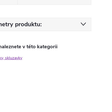
etry produktu:
aleznete v této kategorii
ky, skluzavky