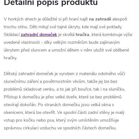
Detailní popis produktu
V horkých dnech je důležité si při hraní najít
na zahradě
alespoň
trochu stínu. Děti milují své tajné úkryty, kde mají své poklady.
Skládací
zahradní domeček
je skvělá
hračka
, která kombinuje výše
uvedené vlastnosti - díky velkým rozměrům bude zajímavým
úkrytem před sluncem a umožní dětem v něm uložit své oblíbené
hračky.
Dětský zahradní domeček je vyroben z materiálu odolného vůči
slunečnímu záření a povětrnostním vlivům, takže jej lze bez
problémů skladovat venku, a to jak při bouřce, tak i na sluníčku.
Přístup k domečku je přes velké dveře, které se bez problémů
otevírají dokořán. Po stranách domečku jsou velká okna s
okenicemi, která lze otevřít. Ve spodní části zadní stěny je malý
vstup pro kočku nebo psa, který svým umístěním umožňuje
správnou cirkulaci vzduchu ve spodních částech domečku.