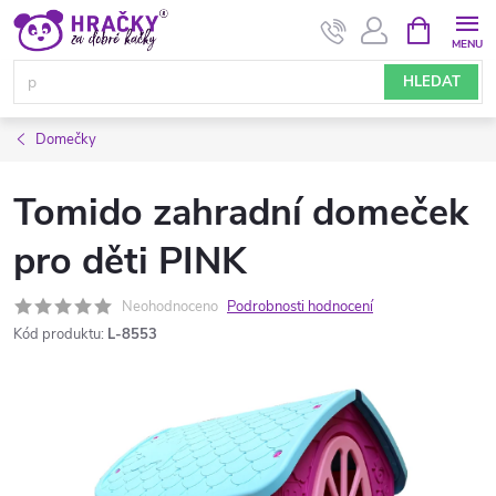
Přejít
NÁKUPNÍ
KOŠÍK
na
obsah
HLEDAT
Domečky
Tomido zahradní domeček
pro děti PINK
Neohodnoceno
Podrobnosti hodnocení
Kód produktu:
L-8553