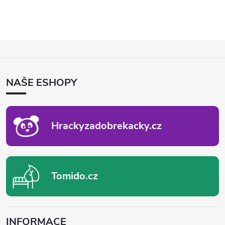
Z
Á
P
NAŠE ESHOPY
A
T
Í
Hrackyzadobrekacky.cz
Tomido.cz
INFORMACE