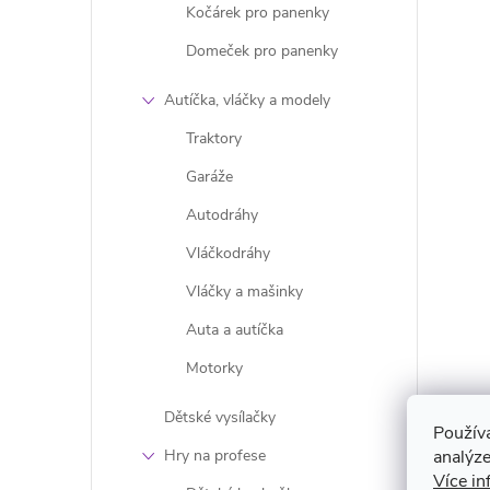
Kočárek pro panenky
Domeček pro panenky
Autíčka, vláčky a modely
Traktory
Garáže
i
Autodráhy
Vláčkodráhy
Vláčky a mašinky
Auta a autíčka
Motorky
Dětské vysílačky
Použív
analýze
Hry na profese
Více in