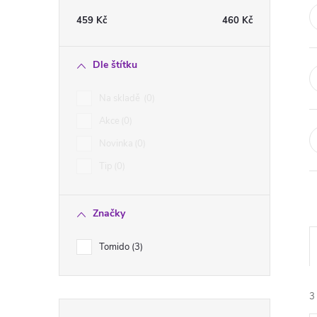
t
459
Kč
460
Kč
r
Dle štítku
a
Na skladě
0
n
Akce
0
Novinka
0
n
Tip
0
í
Značky
p
Tomido
3
a
n
3
Přeskočit