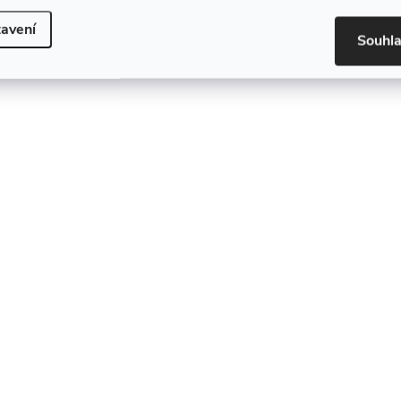
avení
Souhl