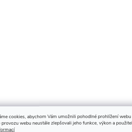
y
v
ý
p
s
u
áme cookies, abychom Vám umožnili pohodlné prohlížení webu 
 provozu webu neustále zlepšovali jeho funkce, výkon a použite
formací