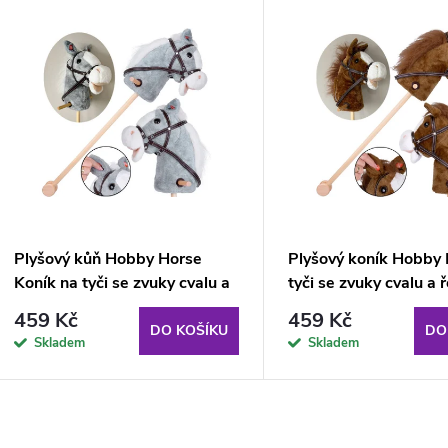
V
e
ý
n
p
p
s
r
p
Plyšový kůň Hobby Horse
Plyšový koník Hobby 
o
Koník na tyči se zvuky cvalu a
tyči se zvuky cvalu a 
r
řehtání + pohyblivá tlama
pohyblivá tlama
459 Kč
459 Kč
d
DO KOŠÍKU
DO
Skladem
Skladem
o
u
d
k