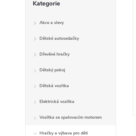
Kategorie
e
kategorie
l
Akce a slevy
Dětské autosedačky
í
i
Dřevěné hračky
Dětský pokoj
Dětská vozítka
Elektrická vozítka
Vozítka se spalovacím motorem
Hračky a výbava pro děti