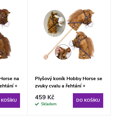
Horse na
Plyšový koník Hobby Horse se
řehtání +
zvuky cvalu a řehtání +
pohyblivá tlama
459 Kč
 KOŠÍKU
DO KOŠÍKU
Skladem