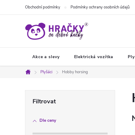
Přejít
Obchodní podmínky
Podmínky ochrany osobních údajů
na
obsah
Akce a slevy
Elektrická vozítka
Ply
Plyšáci
Hobby horsing
Domů
P
o
Dle ceny
s