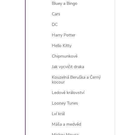
Bluey a Bingo
Cars
DC
Harry Potter
Hello Kitty
Chipmunkové
Jak vycvičit draka
Kouzelná Beruška a Černý
kocour
Ledové království
Looney Tunes
Lví král
Máša a medvěd
Mickey Mouse