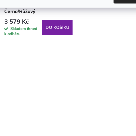
Aga Sportovní kočárek
Černo/Růžový
3 579 Kč
DO KOŠÍKU
Skladem ihned
k odběru
O
v
á
d
a