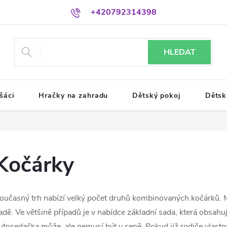
+420792314398
HLEDAT
šáci
Hračky na zahradu
Dětský pokoj
Dětsk
Kočárky
oučasný trh nabízí velký počet druhů kombinovaných kočárků.
adě. Ve většině případů je v nabídce základní sada, která obsahu
utosedačka může, ale nemusí být v ceně. Pokud již rodiče vlast