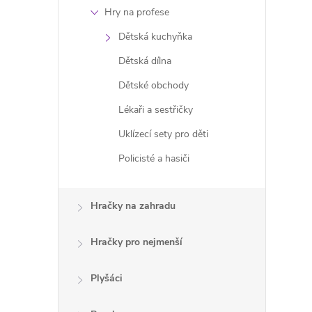
Hry na profese
í
Dětská kuchyňka
Dětská dílna
r
Dětské obchody
Lékaři a sestřičky
Uklízecí sety pro děti
Policisté a hasiči
Hračky na zahradu
Hračky pro nejmenší
Plyšáci
i