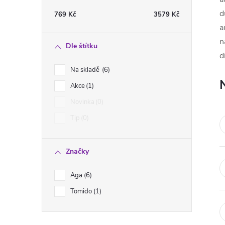
t
d
769
Kč
3579
Kč
a
r
n
Dle štítku
a
d
Na skladě
6
n
Akce
1
Novinka
0
n
Tip
0
í
Značky
p
Aga
6
a
Tomido
1
n