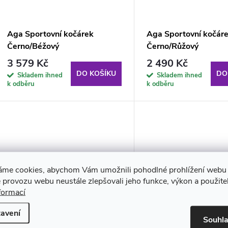
ů
Aga Sportovní kočárek
Aga Sportovní kočár
Černo/Béžový
Černo/Růžový
3 579 Kč
2 490 Kč
DO KOŠÍKU
DO
Skladem ihned
Skladem ihned
k odběru
k odběru
áme cookies, abychom Vám umožnili pohodlné prohlížení webu 
 provozu webu neustále zlepšovali jeho funkce, výkon a použite
formací
avení
Souhl