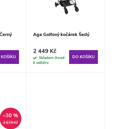
 Černý
Aga Golfový kočárek Šedý
2 449 Kč
 KOŠÍKU
DO KOŠÍKU
Skladem ihned
k odběru
–30 %
3 579 Kč