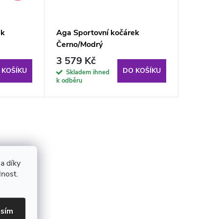
ek
Aga Sportovní kočárek
Černo/Modrý
3 579 Kč
 KOŠÍKU
DO KOŠÍKU
Skladem ihned
k odběru
a díky
lnost.
asím