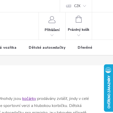
CZK
NÁKUPNÍ
KOŠÍK
Prázdný košík
Přihlášení
á vozítka
Dětské autosedačky
Dřevěné hračky
 Mnohdy jsou
kočárky
prodávány zvlášť, jindy v celé
je sportovní verzi a hlubokou korbičku. Dětská
ní autosedačku pro miminko, je v takovém případě