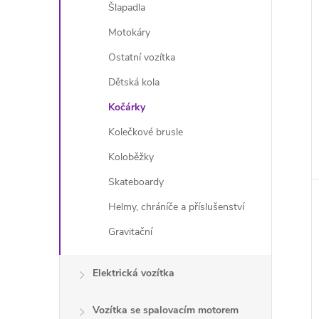
í
Šlapadla
i
Motokáry
Ostatní vozítka
Dětská kola
Kočárky
Kolečkové brusle
Koloběžky
Skateboardy
Helmy, chráníče a příslušenství
Gravitační
Elektrická vozítka
Vozítka se spalovacím motorem