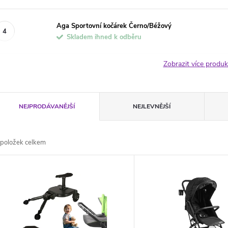
Aga Sportovní kočárek Černo/Béžový
Skladem ihned k odběru
Zobrazit více produ
Ř
NEJPRODÁVANĚJŠÍ
NEJLEVNĚJŠÍ
a
položek celkem
z
V
e
ý
n
p