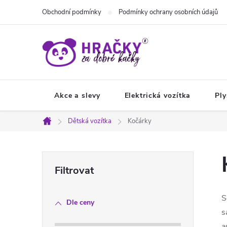
Přejít
Obchodní podmínky
Podmínky ochrany osobních údajů
na
obsah
Akce a slevy
Elektrická vozítka
Ply
Dětská vozítka
Kočárky
Domů
P
o
S
Dle ceny
s
s
a