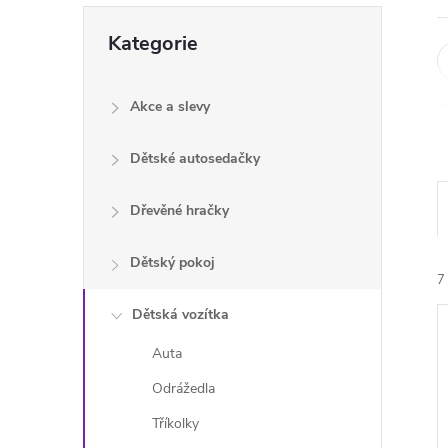
e
Přeskočit
Kategorie
kategorie
l
Akce a slevy
Dětské autosedačky
Dřevěné hračky
Dětský pokoj
7
Dětská vozítka
Auta
Odrážedla
Tříkolky