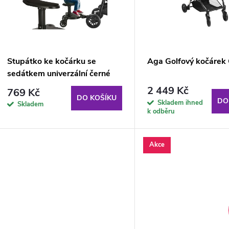
p
s
r
p
Stupátko ke kočárku se
Aga Golfový kočárek
o
sedátkem univerzální černé
r
2 449 Kč
769 Kč
d
DO KOŠÍKU
DO
Skladem ihned
Skladem
o
k odběru
u
d
Akce
k
u
t
k
ů
t