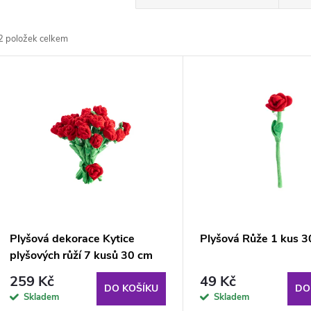
a
2
položek celkem
z
V
e
ý
n
p
p
s
r
p
Plyšová dekorace Kytice
Plyšová Růže 1 kus 
o
plyšových růží 7 kusů 30 cm
r
259 Kč
49 Kč
d
DO KOŠÍKU
DO
Skladem
Skladem