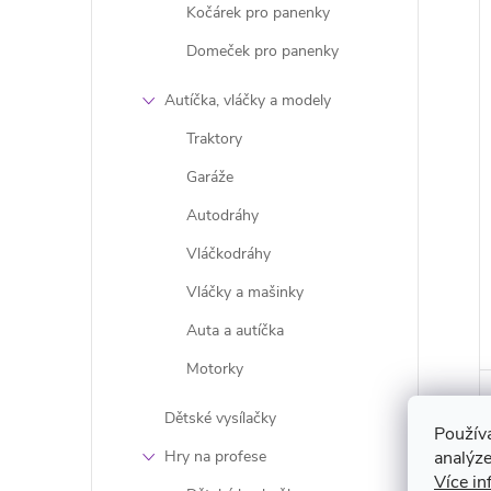
Kočárek pro panenky
Domeček pro panenky
Autíčka, vláčky a modely
Traktory
Garáže
Autodráhy
Vláčkodráhy
Vláčky a mašinky
Auta a autíčka
Motorky
Dětské vysílačky
Použív
analýze
Hry na profese
Více in