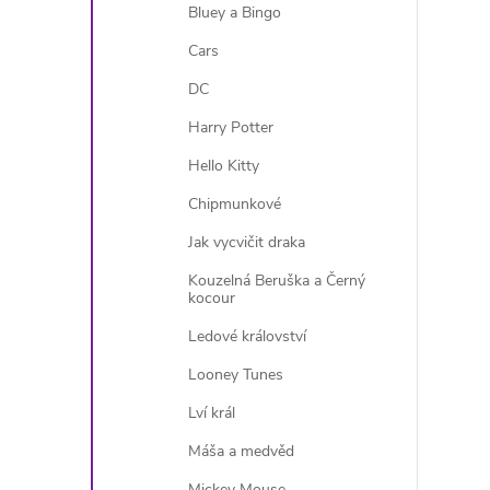
Bluey a Bingo
Cars
DC
Harry Potter
Hello Kitty
í
Chipmunkové
Jak vycvičit draka
r
Kouzelná Beruška a Černý
kocour
Ledové království
Looney Tunes
Lví král
Máša a medvěd
Mickey Mouse