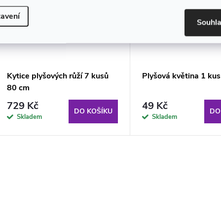
avení
Souhl
Kytice plyšových růží 7 kusů
Plyšová květina 1 ku
80 cm
729 Kč
49 Kč
DO KOŠÍKU
DO
Skladem
Skladem
O
v