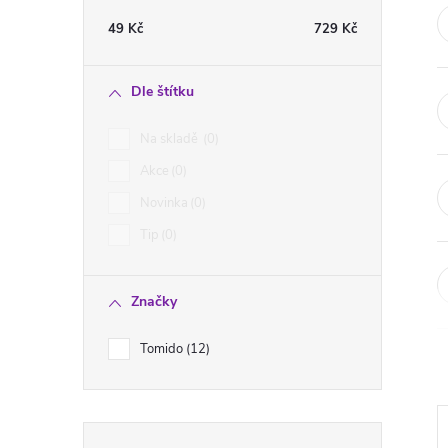
t
49
Kč
729
Kč
r
Dle štítku
a
Na skladě
0
n
Akce
0
Novinka
0
n
Tip
0
í
Značky
p
Tomido
12
a
n
Přeskočit