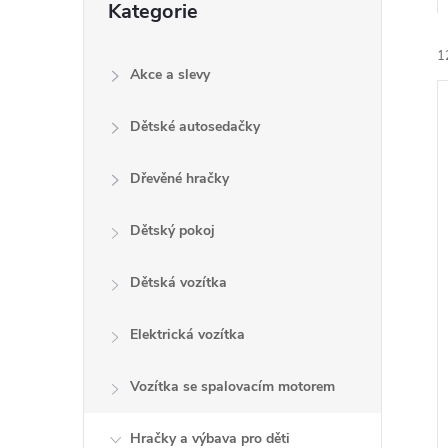
Kategorie
e
kategorie
1
l
Akce a slevy
Dětské autosedačky
Dřevěné hračky
í
Dětský pokoj
i
Dětská vozítka
Elektrická vozítka
Vozítka se spalovacím motorem
Hračky a výbava pro děti