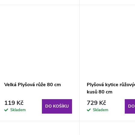
o
u
d
k
u
t
k
ů
t
ů
Velká Plyšová růže 80 cm
Plyšová kytice růžový
kusů 80 cm
119 Kč
729 Kč
DO KOŠÍKU
DO
Skladem
Skladem