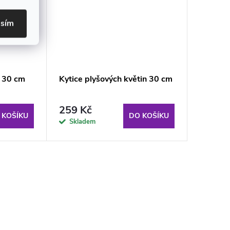
asím
s 30 cm
Kytice plyšových květin 30 cm
259 Kč
 KOŠÍKU
DO KOŠÍKU
Skladem