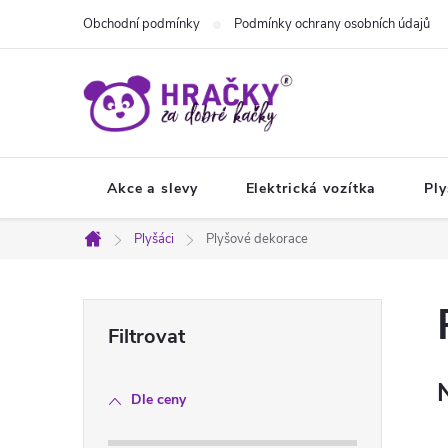
Přejít
Obchodní podmínky
Podmínky ochrany osobních údajů
na
obsah
Akce a slevy
Elektrická vozítka
Ply
Plyšáci
Plyšové dekorace
Domů
P
o
Dle ceny
s