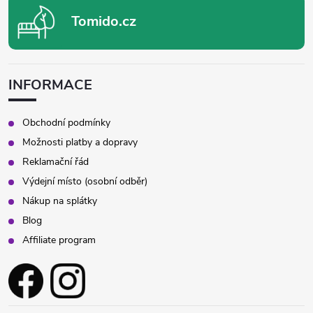
r
Tomido.cz
v
k
INFORMACE
y
v
Obchodní podmínky
Možnosti platby a dopravy
ý
Reklamační řád
p
Výdejní místo (osobní odběr)
Nákup na splátky
i
Blog
s
Affiliate program
u