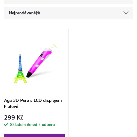
Ř
Nejprodávanější
a
Nejlevnější
V
Nejdražší
z
ý
Abecedně
e
p
n
i
í
s
p
Aga 3D Pero s LCD displejem
Fialové
p
r
299 Kč
r
Skladem ihned k odběru
o