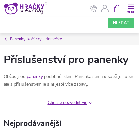
Přejít
NÁKUPNÍ
KOŠÍK
na
obsah
HLEDAT
Panenky, kočárky a domečky
Příslušenství pro panenky
Občas jsou
panenky
podobné lidem. Panenka sama o sobě je super,
ale s příslušenstvím je s ní ještě více zábavy.
Chci se dozvědět víc
Nejprodávanější