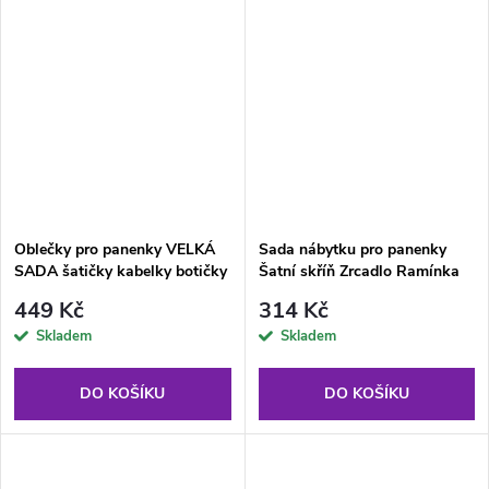
Oblečky pro panenky VELKÁ
Sada nábytku pro panenky
SADA šatičky kabelky botičky
Šatní skříň Zrcadlo Ramínka
bižuterie
Růžová
449 Kč
314 Kč
Skladem
Skladem
DO KOŠÍKU
DO KOŠÍKU