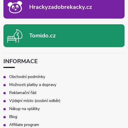
Hrackyzadobrekacky.cz
í
p
r
Tomido.cz
v
k
INFORMACE
y
v
Obchodní podmínky
Možnosti platby a dopravy
ý
Reklamační řád
p
Výdejní místo (osobní odběr)
Nákup na splátky
i
Blog
s
Affiliate program