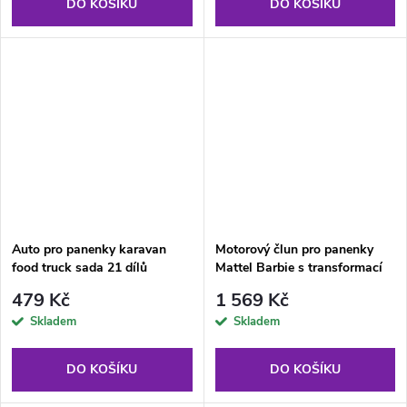
DO KOŠÍKU
DO KOŠÍKU
Auto pro panenky karavan
Motorový člun pro panenky
food truck sada 21 dílů
Mattel Barbie s transformací
interiéru + příslušenství
479 Kč
1 569 Kč
Skladem
Skladem
DO KOŠÍKU
DO KOŠÍKU