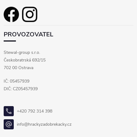
u
PROVOZOVATEL
Stewal-group s.r.o.
Českobratrská 692/15
702 00 Ostrava
IČ: 05457939
DIČ: CZ05457939
+420 792 314 398
info@hrackyzadobrekacky.cz