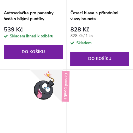
Autosedačka pro panenky
Česací hlava s přírodními
šedá s bílými puntíky
vlasy bruneta
539 Kč
828 Kč
Měrná
828 Kč / 1 ks
Skladem ihned k odběru
cena:
Skladem
DO KOŠÍKU
DO KOŠÍKU