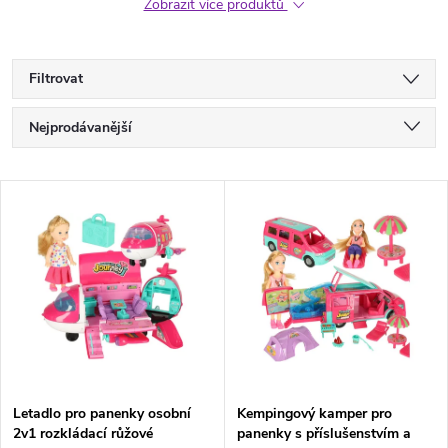
Zobrazit více produktů
Filtrovat
Ř
Nejprodávanější
a
Nejlevnější
V
Nejdražší
z
ý
Abecedně
e
p
n
i
í
s
p
Letadlo pro panenky osobní
Kempingový kamper pro
2v1 rozkládací růžové
panenky s příslušenstvím a