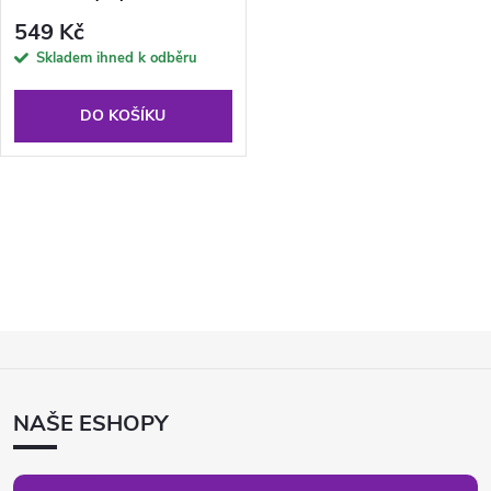
růžová s černými puntíky
549 Kč
Skladem ihned k odběru
DO KOŠÍKU
O
v
l
Z
á
Á
d
P
NAŠE ESHOPY
A
a
T
c
Í