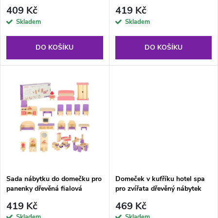
p
bazénem
r
409 Kč
419 Kč
r
Skladem
Skladem
o
o
DO KOŠÍKU
DO KOŠÍKU
d
d
u
u
k
k
t
t
ů
ů
Sada nábytku do domečku pro
Domeček v kufříku hotel spa
panenky dřevěná fialová
pro zvířata dřevěný nábytek
figurky
419 Kč
469 Kč
Skladem
Skladem