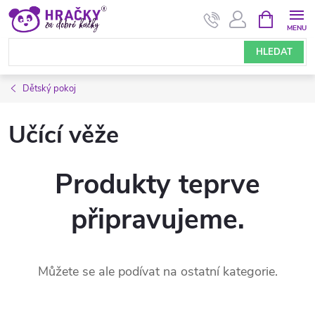
Přejít
NÁKUPNÍ
KOŠÍK
na
obsah
HLEDAT
Dětský pokoj
Učící věže
Produkty teprve
připravujeme.
Můžete se ale podívat na ostatní kategorie.