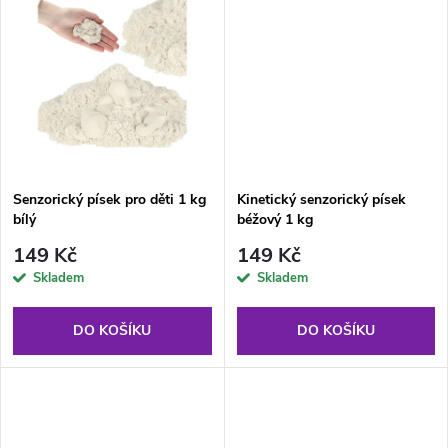
u
u
k
k
t
t
ů
ů
Senzorický písek pro děti 1 kg
Kinetický senzorický písek
bílý
béžový 1 kg
149 Kč
149 Kč
Skladem
Skladem
DO KOŠÍKU
DO KOŠÍKU