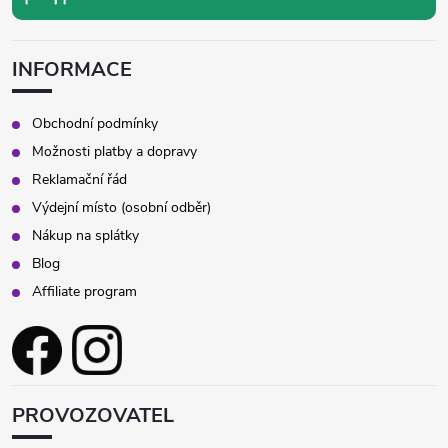
v
k
INFORMACE
y
v
Obchodní podmínky
Možnosti platby a dopravy
ý
Reklamační řád
p
Výdejní místo (osobní odběr)
Nákup na splátky
i
Blog
s
Affiliate program
u
PROVOZOVATEL