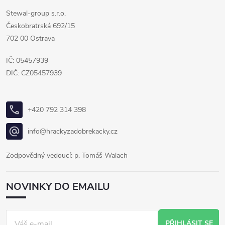
Stewal-group s.r.o.
Českobratrská 692/15
702 00 Ostrava
IČ: 05457939
DIČ: CZ05457939
+420 792 314 398
info@hrackyzadobrekacky.cz
Zodpovědný vedoucí: p. Tomáš Walach
NOVINKY DO EMAILU
PŘIHLÁSIT SE