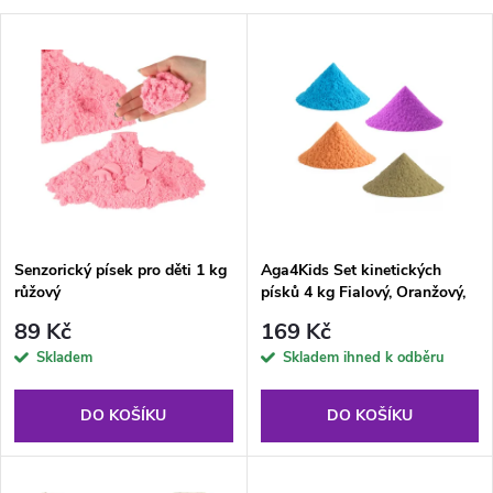
a
V
Nejdražší
z
ý
Abecedně
e
p
n
i
í
s
p
Senzorický písek pro děti 1 kg
Aga4Kids Set kinetických
růžový
písků 4 kg Fialový, Oranžový,
p
Přírodní a Modrý
r
89 Kč
169 Kč
r
Skladem
Skladem ihned k odběru
o
o
DO KOŠÍKU
DO KOŠÍKU
d
d