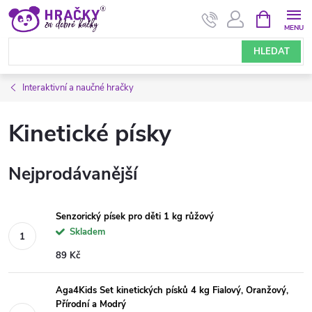
Přejít
NÁKUPNÍ
KOŠÍK
na
obsah
HLEDAT
Interaktivní a naučné hračky
Kinetické písky
Nejprodávanější
Senzorický písek pro děti 1 kg růžový
Skladem
89 Kč
Aga4Kids Set kinetických písků 4 kg Fialový, Oranžový,
Přírodní a Modrý