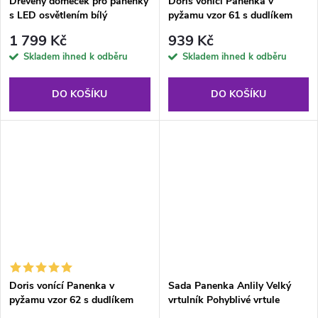
Dřevěný domeček pro panenky
Doris vonící Panenka v
s LED osvětlením bílý
pyžamu vzor 61 s dudlíkem
1 799 Kč
939 Kč
Skladem ihned k odběru
Skladem ihned k odběru
DO KOŠÍKU
DO KOŠÍKU
Doris vonící Panenka v
Sada Panenka Anlily Velký
pyžamu vzor 62 s dudlíkem
vrtulník Pohyblivé vrtule
Fialová