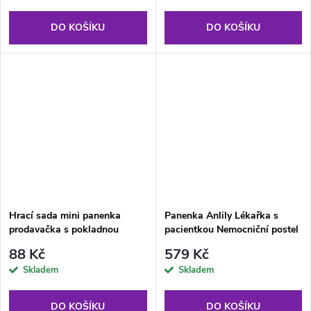
DO KOŠÍKU
DO KOŠÍKU
Hrací sada mini panenka
Panenka Anlily Lékařka s
prodavačka s pokladnou
pacientkou Nemocniční postel
hamburger zmrzlina
Lékařský vozík
88 Kč
579 Kč
Skladem
Skladem
DO KOŠÍKU
DO KOŠÍKU