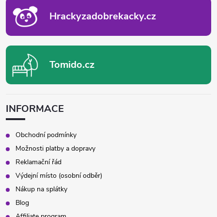
Í
v
Hrackyzadobrekacky.cz
k
y
Tomido.cz
v
ý
p
INFORMACE
i
Obchodní podmínky
s
Možnosti platby a dopravy
Reklamační řád
u
Výdejní místo (osobní odběr)
Nákup na splátky
Blog
Affiliate program