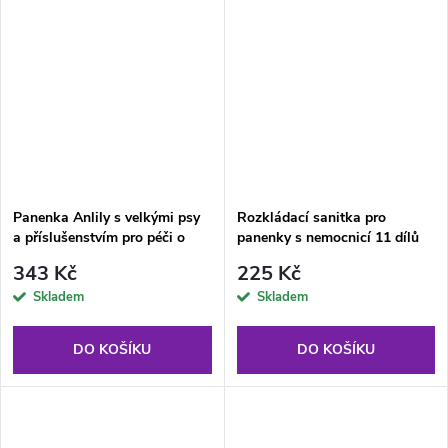
Panenka Anlily s velkými psy
Rozkládací sanitka pro
a příslušenstvím pro péči o
panenky s nemocnicí 11 dílů
zvířata sada
343 Kč
225 Kč
Skladem
Skladem
DO KOŠÍKU
DO KOŠÍKU