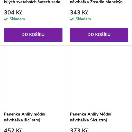
bílých svatebních šatech sada
návrhářka Zrcadlo Manekýn
304 Kč
343 Kč
Skladem
Skladem
DO KOŠÍKU
DO KOŠÍKU
Panenka Anlily módní
Panenka Anlily Módní
návrhářka šicí stroj
návrhářka Šicí stroj
452 Kč
373 Kč