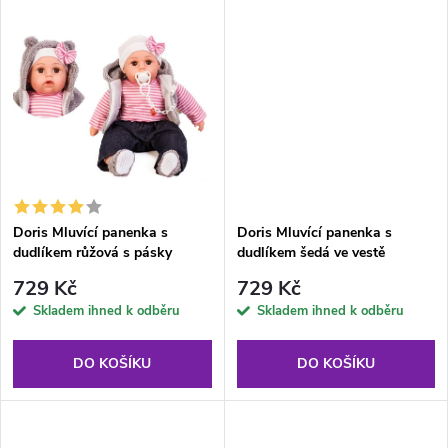
d
u
u
k
k
t
t
ů
ů
Doris Mluvící panenka s
Doris Mluvící panenka s
dudlíkem růžová s pásky
dudlíkem šedá ve vestě
729 Kč
729 Kč
Skladem ihned k odběru
Skladem ihned k odběru
DO KOŠÍKU
DO KOŠÍKU