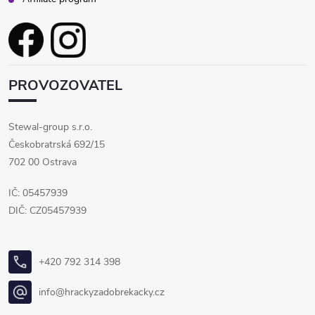
PROVOZOVATEL
Stewal-group s.r.o.
Českobratrská 692/15
702 00 Ostrava
IČ: 05457939
DIČ: CZ05457939
+420 792 314 398
info@hrackyzadobrekacky.cz