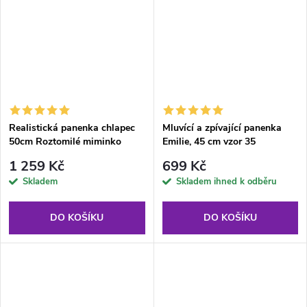
Realistická panenka chlapec
Mluvící a zpívající panenka
50cm Roztomilé miminko
Emilie, 45 cm vzor 35
žvatlá směje se
1 259 Kč
699 Kč
Skladem
Skladem ihned k odběru
DO KOŠÍKU
DO KOŠÍKU