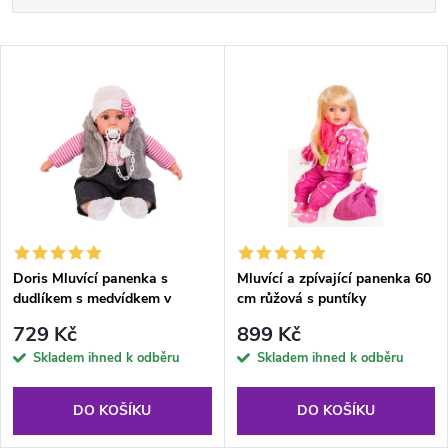
a
Nejlevnější
V
Nejdražší
z
ý
Abecedně
e
p
n
i
í
s
p
Doris Mluvící panenka s
Mluvící a zpívající panenka 60
dudlíkem s medvídkem v
cm růžová s puntíky
p
kožichu
r
729 Kč
899 Kč
r
Skladem ihned k odběru
Skladem ihned k odběru
o
o
DO KOŠÍKU
DO KOŠÍKU
d