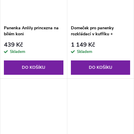
Panenka Anlily princezna na
Domeček pro panenky
bílém koni
rozkládací v kufříku +
panenka Anlily
439 Kč
1 149 Kč
Skladem
Skladem
DO KOŠÍKU
DO KOŠÍKU