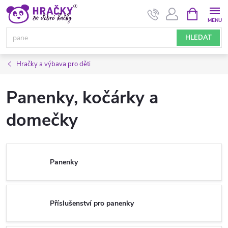
Přejít
NÁKUPNÍ
KOŠÍK
na
obsah
HLEDAT
Hračky a výbava pro děti
Panenky, kočárky a
domečky
Panenky
Příslušenství pro panenky