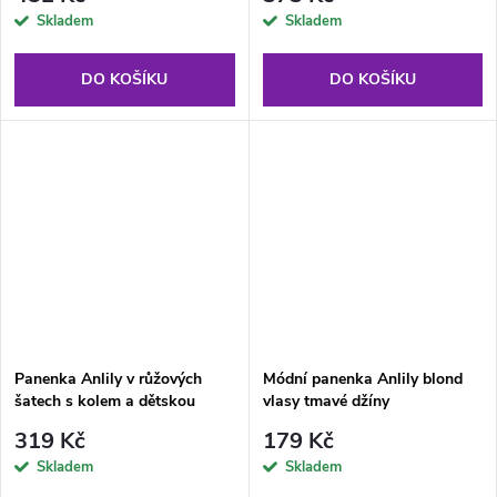
Skladem
Skladem
DO KOŠÍKU
DO KOŠÍKU
Panenka Anlily v růžových
Módní panenka Anlily blond
šatech s kolem a dětskou
vlasy tmavé džíny
sedačkou
319 Kč
179 Kč
Skladem
Skladem