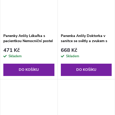
Panenky Anlily Lékařka s
Panenka Anlily Doktorka v
pacientkou Nemocniční postel
sanitce se světly a zvukem s
Kapačka
lékařskými doplňky
471 Kč
668 Kč
Skladem
Skladem
DO KOŠÍKU
DO KOŠÍKU