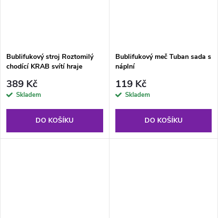
Bublifukový stroj Roztomilý
Bublifukový meč Tuban sada s
chodící KRAB svítí hraje
náplní
389 Kč
119 Kč
Skladem
Skladem
DO KOŠÍKU
DO KOŠÍKU