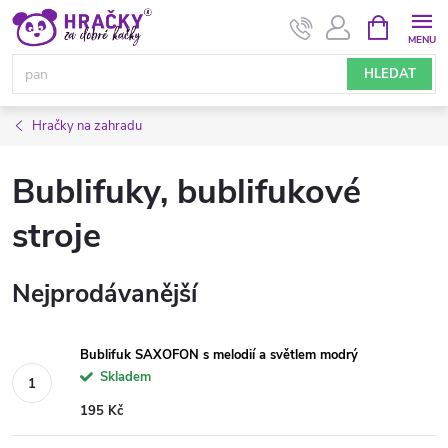
Přejít
NÁKUPNÍ
KOŠÍK
na
obsah
HLEDAT
Hračky na zahradu
Bublifuky, bublifukové
stroje
Nejprodávanější
Bublifuk SAXOFON s melodií a světlem modrý
Skladem
195 Kč