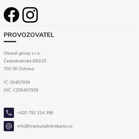
PROVOZOVATEL
Stewal-group s.r.o.
Českobratrská 692/15
702 00 Ostrava
IČ: 05457939
DIČ: CZ05457939
+420 792 314 398
info@hrackyzadobrekacky.cz