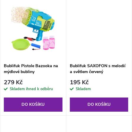
d
u
u
k
k
t
t
ů
ů
Bublifuk Pistole Bazooka na
Bublifuk SAXOFON s melodií
mýdlové bubliny
a světlem červený
279 Kč
195 Kč
Skladem ihned k odběru
Skladem
DO KOŠÍKU
DO KOŠÍKU