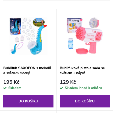
a
Nejlevnější
V
Nejdražší
z
ý
Abecedně
e
p
n
i
í
s
p
Bublifuk SAXOFON s melodií
Bublifuková pistole sada se
a světlem modrý
světlem + náplň
p
r
195 Kč
129 Kč
r
Skladem
Skladem ihned k odběru
o
o
DO KOŠÍKU
DO KOŠÍKU
d