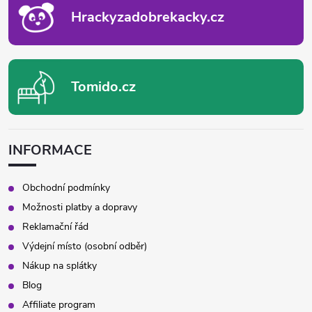
v
Hrackyzadobrekacky.cz
k
y
Tomido.cz
v
ý
p
INFORMACE
i
Obchodní podmínky
s
Možnosti platby a dopravy
Reklamační řád
u
Výdejní místo (osobní odběr)
Nákup na splátky
Blog
Affiliate program