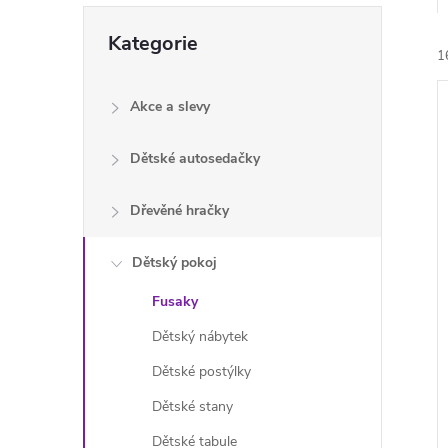
e
Přeskočit
Kategorie
kategorie
1
l
Akce a slevy
Dětské autosedačky
Dřevěné hračky
í
i
Dětský pokoj
Fusaky
Dětský nábytek
Dětské postýlky
Dětské stany
Dětské tabule