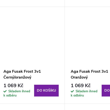
o
u
d
k
u
t
k
ů
t
ů
Aga Fusak Frost 3v1
Aga Fusak Frost 3v1
Černý/oranžový
Oranžový
1 069 Kč
1 069 Kč
DO KOŠÍKU
DO
Skladem ihned
Skladem ihned
k odběru
k odběru