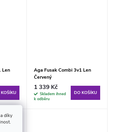
1 Len
Aga Fusak Combi 3v1 Len
Červený
1 339 Kč
 KOŠÍKU
DO KOŠÍKU
Skladem ihned
k odběru
a díky
lnost.