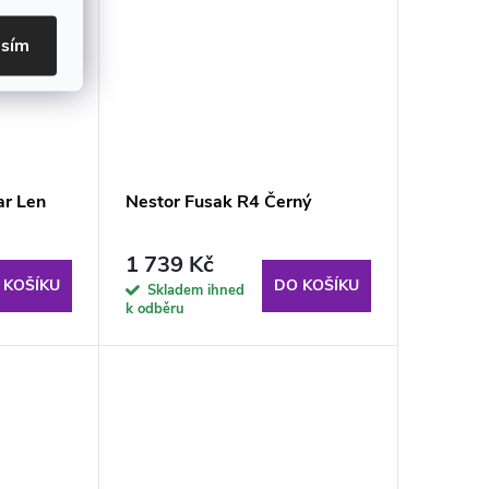
asím
ar Len
Nestor Fusak R4 Černý
1 739 Kč
 KOŠÍKU
DO KOŠÍKU
Skladem ihned
k odběru