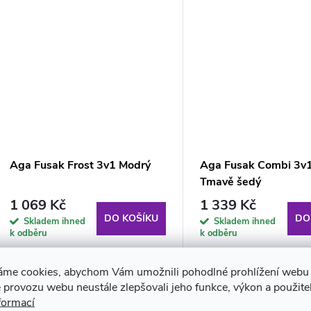
Aga Fusak Frost 3v1 Modrý
Aga Fusak Combi 3v
Tmavě šedý
1 069 Kč
1 339 Kč
DO KOŠÍKU
DO
Skladem ihned
Skladem ihned
k odběru
k odběru
áme cookies, abychom Vám umožnili pohodlné prohlížení webu 
 provozu webu neustále zlepšovali jeho funkce, výkon a použite
formací