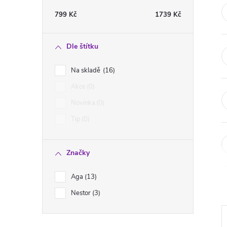
t
799
Kč
1739
Kč
r
Dle štítku
a
Na skladě
16
n
Akce
0
Novinka
0
n
Tip
0
í
Značky
p
Aga
13
a
Nestor
3
n