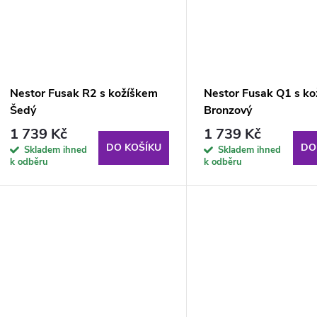
Nestor Fusak R2 s kožíškem
Nestor Fusak Q1 s k
Šedý
Bronzový
1 739 Kč
1 739 Kč
DO KOŠÍKU
DO
Skladem ihned
Skladem ihned
k odběru
k odběru