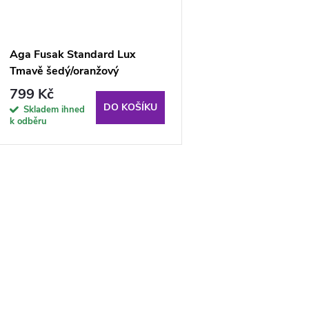
Aga Fusak Standard Lux
Tmavě šedý/oranžový
799 Kč
DO KOŠÍKU
Skladem ihned
k odběru
O
v
á
d