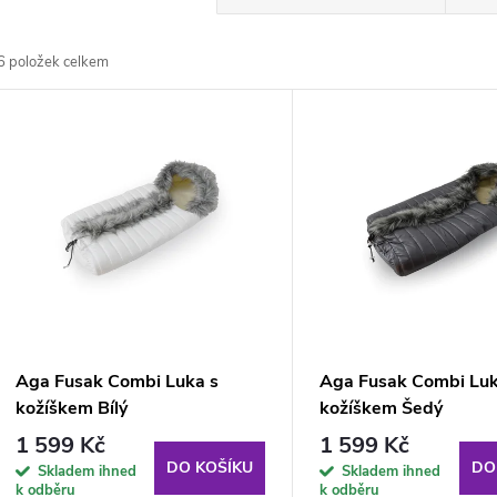
a
6
položek celkem
z
V
e
ý
n
p
p
s
r
p
Aga Fusak Combi Luka s
Aga Fusak Combi Luk
o
kožíškem Bílý
kožíškem Šedý
r
1 599 Kč
1 599 Kč
d
DO KOŠÍKU
DO
Skladem ihned
Skladem ihned
k odběru
k odběru