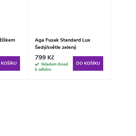
ožíškem
Aga Fusak Standard Lux
Šedý/světle zelený
799 Kč
 KOŠÍKU
DO KOŠÍKU
Skladem ihned
k odběru