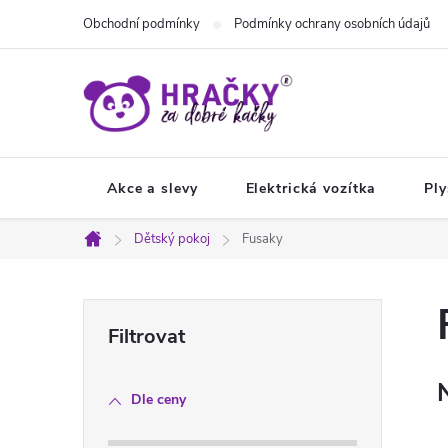
Přejít
Obchodní podmínky
Podmínky ochrany osobních údajů
na
obsah
Akce a slevy
Elektrická vozítka
Ply
Dětský pokoj
Fusaky
Domů
P
o
Dle ceny
s