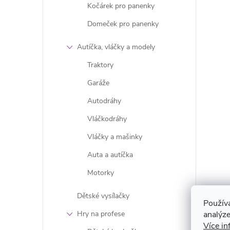
Kočárek pro panenky
i
Domeček pro panenky
Autíčka, vláčky a modely
Traktory
Garáže
Autodráhy
Vláčkodráhy
Vláčky a mašinky
Auta a autíčka
Motorky
Dětské vysílačky
Použív
analýze
Hry na profese
Více in