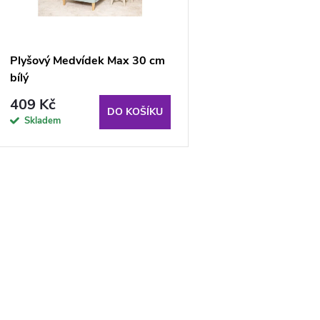
p
s
r
p
Plyšový Medvídek Max 30 cm
o
bílý
r
409 Kč
d
DO KOŠÍKU
Skladem
o
u
d
k
O
u
t
v
k
ů
t
á
ů
d