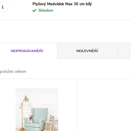
Plyšový Medvídek Max 30 cm bílý
Skladem
Ř
NEJPRODÁVANĚJŠÍ
NEJLEVNĚJŠÍ
a
položek celkem
z
V
e
ý
n
p