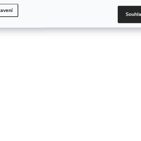
avení
Souhl