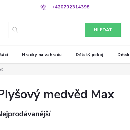
+420792314398
HLEDAT
šáci
Hračky na zahradu
Dětský pokoj
Dětsk
ax
Plyšový medvěd Max
Nejprodávanější