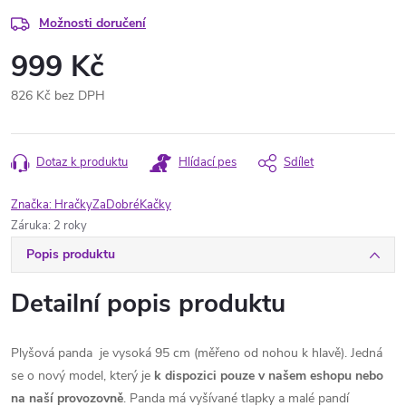
Možnosti doručení
999 Kč
826 Kč bez DPH
Měrná
cena:
Dotaz k produktu
Hlídací pes
Sdílet
Značka:
HračkyZaDobréKačky
Záruka
:
2 roky
Popis produktu
Detailní popis produktu
Plyšová panda je vysoká 95 cm (měřeno od nohou k hlavě). Jedná
se o nový model, který je
k dispozici pouze v našem eshopu nebo
na naší provozovně
. Panda má vyšívané tlapky a malé pandí