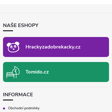
Z
Á
P
NAŠE ESHOPY
A
T
Í
Hrackyzadobrekacky.cz
Tomido.cz
INFORMACE
Obchodní podmínky