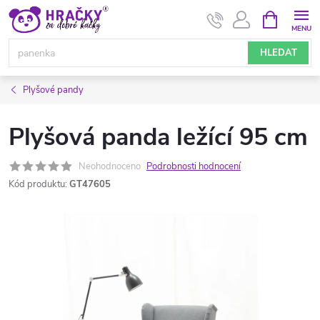
Přejít
NÁKUPNÍ
KOŠÍK
na
obsah
HLEDAT
Plyšové pandy
Plyšová panda ležící 95 cm
Neohodnoceno
Podrobnosti hodnocení
Kód produktu:
GT47605