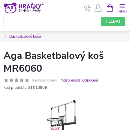
Přejít
NÁKUPNÍ
KOŠÍK
na
obsah
HLEDAT
Basketbalové koše
Aga Basketbalový koš
MR6060
Neohodnoceno
Podrobnosti hodnocení
Kód produktu:
STK13906