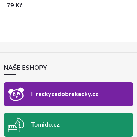
79 Kč
Z
Á
P
NAŠE ESHOPY
A
T
Í
Hrackyzadobrekacky.cz
Tomido.cz