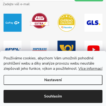
Zadejte váš e-mail.
Používáme cookies, abychom Vám umožnili pohodlné
prohlížení webu a díky analýze provozu webu neustále
zlepšovali jeho funkce, výkon a použitelnost.
Více informací
Nastavení
Copyright 2026
HračkyZaDobréKačky
. Všechna práva vyhrazena.
Souhlasím
Vytvořil Shoptet