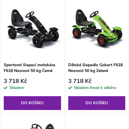
V
Nejdražší
z
ý
Abecedně
e
p
n
i
í
s
p
Sportovní šlapací motokára
Dětské šlapadlo Gokart F618
F618 Nosnost 50 kg Černé
Nosnost 50 kg Zelené
p
r
3 718 Kč
3 718 Kč
r
Skladem
Skladem ihned k odběru
o
o
DO KOŠÍKU
DO KOŠÍKU
d
d
u