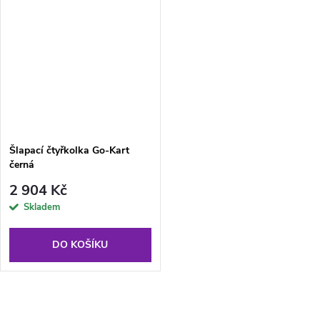
Šlapací čtyřkolka Go-Kart
černá
2 904 Kč
Skladem
DO KOŠÍKU
O