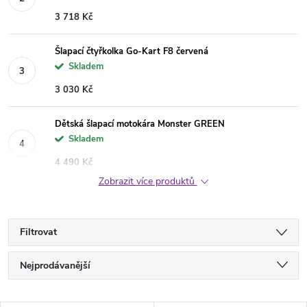
3 718 Kč
Šlapací čtyřkolka Go-Kart F8 červená
Skladem
3 030 Kč
Dětská šlapací motokára Monster GREEN
Skladem
4 490 Kč
Zobrazit více produktů
Filtrovat
Ř
Nejprodávanější
a
Nejlevnější