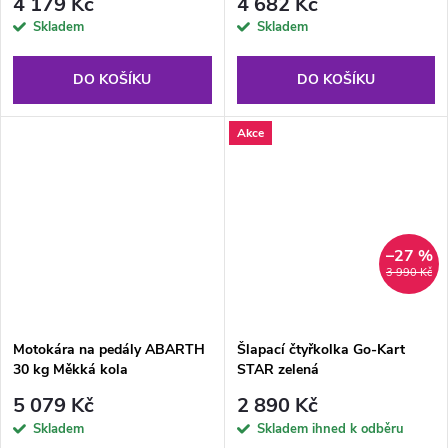
4 179 Kč
4 682 Kč
Skladem
Skladem
DO KOŠÍKU
DO KOŠÍKU
Akce
–27 %
3 990 Kč
Motokára na pedály ABARTH
Šlapací čtyřkolka Go-Kart
30 kg Měkká kola
STAR zelená
5 079 Kč
2 890 Kč
Skladem
Skladem ihned k odběru