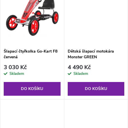
u
k
k
t
t
ů
ů
Šlapací čtyřkolka Go-Kart F8
Dětská šlapací motokára
červená
Monster GREEN
3 030 Kč
4 490 Kč
Skladem
Skladem
DO KOŠÍKU
DO KOŠÍKU