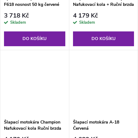
F618 nosnost 50 kg červené
Nafukovací kola + Ruční brzda
Žlutá
3 718 Kč
4 179 Kč
Skladem
Skladem
DO KOŠÍKU
DO KOŠÍKU
Šlapací motokára Champion
Šlapací motokára A-18
Nafukovací kola Ruční brzda
Červená
Červená