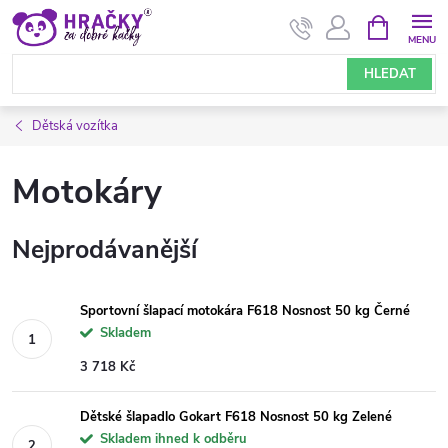
Přejít
NÁKUPNÍ
KOŠÍK
na
obsah
HLEDAT
Dětská vozítka
Motokáry
Nejprodávanější
Sportovní šlapací motokára F618 Nosnost 50 kg Černé
Skladem
3 718 Kč
Dětské šlapadlo Gokart F618 Nosnost 50 kg Zelené
Skladem ihned k odběru