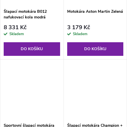
Šlapací motokára B012
Motokára Aston Martin Zelená
nafukovací kola modrá
8 331 Kč
3 179 Kč
Skladem
Skladem
DO KOŠÍKU
DO KOŠÍKU
Sportovní šlapací motokára
Šlapací motokára Champion +