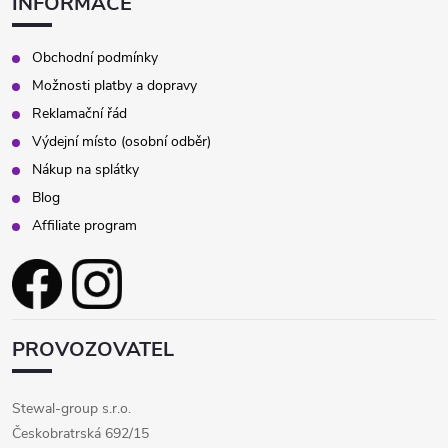
INFORMACE
y
v
Obchodní podmínky
Možnosti platby a dopravy
ý
Reklamační řád
p
Výdejní místo (osobní odběr)
Nákup na splátky
i
Blog
s
Affiliate program
u
PROVOZOVATEL
Stewal-group s.r.o.
Českobratrská 692/15