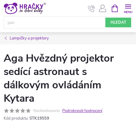
Přejít
NÁKUPNÍ
KOŠÍK
na
obsah
HLEDAT
Lampičky a projektory
Aga Hvězdný projektor
sedící astronaut s
dálkovým ovládáním
Kytara
Neohodnoceno
Podrobnosti hodnocení
Kód produktu:
STK19559