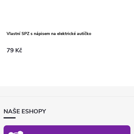
Vlastní SPZ s nápisem na elektrické autíčko
79 Kč
Z
Á
P
NAŠE ESHOPY
A
T
Í