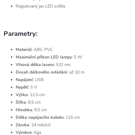
Regulovaný jas LED světla
Parametry:
Materiál:
ABS, PVC
Maximální příkon LED lampy:
5 W
Vlnová délka laseru:
532 nm
Dosah dálkového ovládání:
až 10 m
Napájení:
USB
Napětí:
5 V
Výška:
12,5 cm
Šířka:
8,5 cm
Hloubka:
8,5 cm
Délka napájecího kabelu:
115 cm
Záruka:
24 měsíců
Výrobce:
Aga