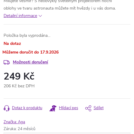
Milujete vesmír? S neobvyklý světelným projektorem noční
oblohy ve tvaru astronauta můžete mít hvězdy i u vás doma.
Detailní informace
Položka byla vyprodána…
Na dotaz
17.9.2026
Možnosti doručení
249 Kč
206 Kč bez DPH
Měrná
cena:
Dotaz k produktu
Hlídací pes
Sdílet
Značka:
Aga
Záruka
:
24 měsíců