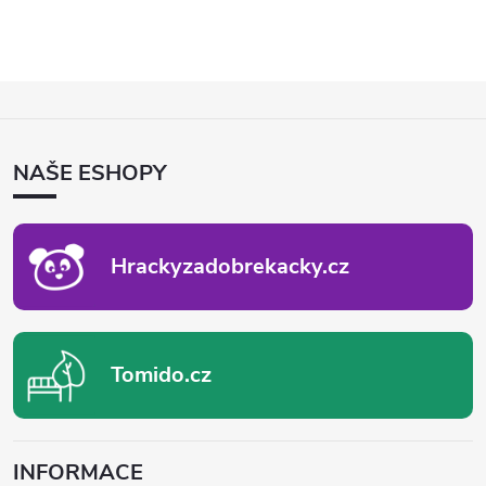
Z
Á
P
NAŠE ESHOPY
A
T
Í
Hrackyzadobrekacky.cz
Tomido.cz
INFORMACE