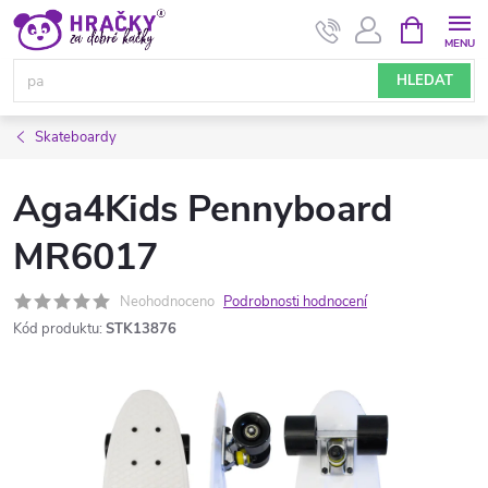
Přejít
NÁKUPNÍ
KOŠÍK
na
obsah
HLEDAT
Skateboardy
Aga4Kids Pennyboard
MR6017
Neohodnoceno
Podrobnosti hodnocení
Kód produktu:
STK13876