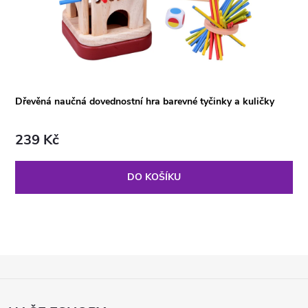
Dřevěná naučná dovednostní hra barevné tyčinky a kuličky
239 Kč
DO KOŠÍKU
Z
Á
P