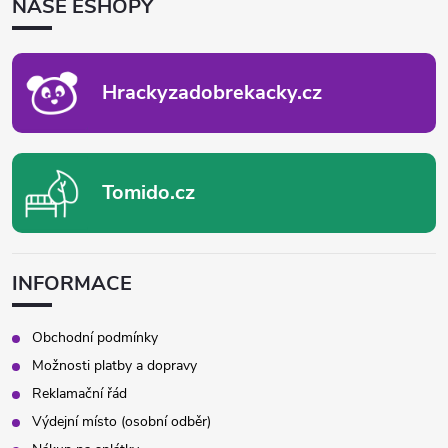
NAŠE ESHOPY
A
T
Í
Hrackyzadobrekacky.cz
Tomido.cz
INFORMACE
Obchodní podmínky
Možnosti platby a dopravy
Reklamační řád
Výdejní místo (osobní odběr)