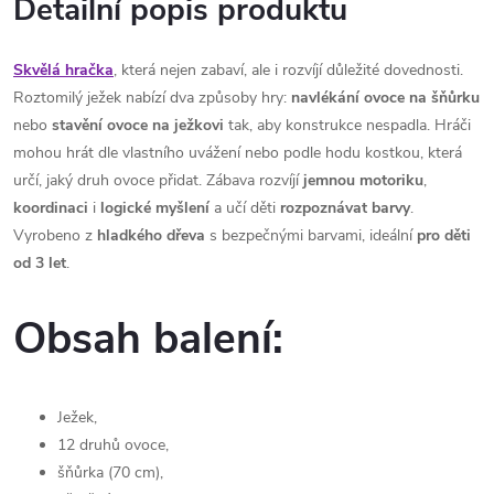
Detailní popis produktu
Skvělá hračka
, která nejen zabaví, ale i rozvíjí důležité dovednosti.
Roztomilý ježek nabízí dva způsoby hry:
navlékání ovoce na šňůrku
nebo
stavění ovoce na ježkovi
tak, aby konstrukce nespadla. Hráči
mohou hrát dle vlastního uvážení nebo podle hodu kostkou, která
určí, jaký druh ovoce přidat. Zábava rozvíjí
jemnou motoriku
,
koordinaci
i
logické myšlení
a učí děti
rozpoznávat barvy
.
Vyrobeno z
hladkého
dřeva
s bezpečnými barvami, ideální
pro děti
od 3 let
.
Obsah balení:
Ježek,
12 druhů ovoce,
šňůrka (70 cm),