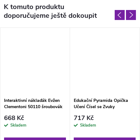
K tomuto produktu
doporučujeme ještě dokoupit
Interaktivní náklaďák Evžen
Edukační Pyramida Opička
Clementoni 50110 šroubovák
Učení Čísel se Zvuky
kladívko polský jazyk
668 Kč
717 Kč
Skladem
Skladem