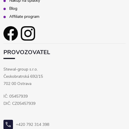
Nákup na splátky
Blog
Affiliate program
PROVOZOVATEL
Stewal-group s.r.o.
Českobratrská 692/15
702 00 Ostrava
IČ: 05457939
DIČ: CZ05457939
+420 792 314 398