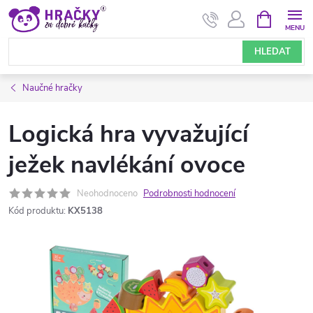
Přejít
NÁKUPNÍ
KOŠÍK
na
obsah
HLEDAT
Naučné hračky
Logická hra vyvažující
ježek navlékání ovoce
Neohodnoceno
Podrobnosti hodnocení
Kód produktu:
KX5138