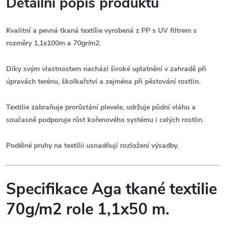
Detailní popis produktu
Kvalitní a pevná tkaná textílie vyrobená z PP s UV filtrem s
rozměry 1,1x100m a 70gr/m2.
Díky svým vlastnostem nachází široké uplatnění v zahradě při
úpravách terénu, školkařství a zejména při pěstování rostlin.
Textilie zabraňuje prorůstání plevele, udržuje půdní vláhu a
současně podporuje růst kořenového systému i celých rostlin.
Podélné pruhy na textílii usnadňují rozložení výsadby.
Specifikace Aga tkané textilie
70g/m2 role 1,1x50 m.