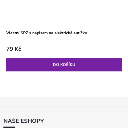
Vlastní SPZ s nápisem na elektrické autíčko
79 Kč
DO KOŠÍKU
Z
Á
P
NAŠE ESHOPY
A