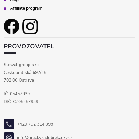
Affiliate program
PROVOZOVATEL
Stewal-group s.r.o.
Českobratrská 692/15
702 00 Ostrava
IČ: 05457939
DIČ: CZ05457939
+420 792 314 398
info@hrackyzadobrekacky.cz