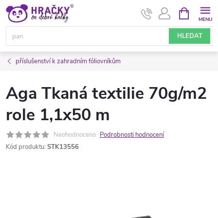
Přejít
NÁKUPNÍ
KOŠÍK
na
obsah
HLEDAT
příslušenství k zahradním fóliovníkům
Aga Tkaná textilie 70g/m2
role 1,1x50 m
Neohodnoceno
Podrobnosti hodnocení
Kód produktu:
STK13556