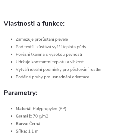
Vlastnosti a funkce:
Zamezuje prorůstání plevele
Pod textílií zůstává vyšší teplota půdy
Porézní tkanina s vysokou pevností
Udržuje konstantní teplotu a vlhkost
Vytváří ideální podmínky pro pěstování rostlin
Podélné pruhy pro usnadnění orientace
Parametry:
Materiál
Polypropylen (PP)
Gramáž:
70 g/m2
Barva:
Černá
Šířka:
1,1 m