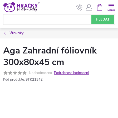
Přejít
NÁKUPNÍ
KOŠÍK
na
obsah
HLEDAT
Fóliovníky
Aga Zahradní fóliovník
300x80x45 cm
Neohodnoceno
Podrobnosti hodnocení
Kód produktu:
STK21342