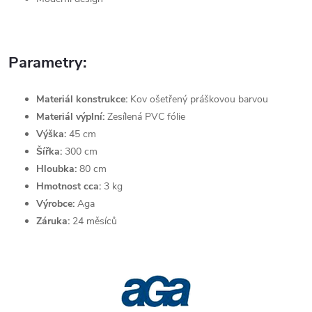
Parametry:
Materiál konstrukce:
Kov ošetřený práškovou barvou
Materiál výplní:
Zesílená PVC fólie
Výška:
45 cm
Šířka:
300 cm
Hloubka:
80 cm
Hmotnost cca:
3 kg
Výrobce:
Aga
Záruka:
24 měsíců