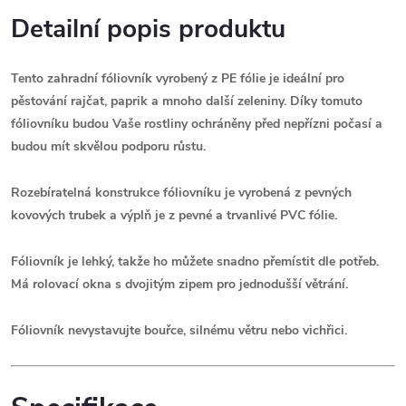
Detailní popis produktu
Tento zahradní fóliovník vyrobený z PE fólie je ideální pro
pěstování rajčat, paprik a mnoho další zeleniny. Díky tomuto
fóliovníku budou Vaše rostliny ochráněny před nepřízni počasí a
budou mít skvělou podporu růstu.
Rozebíratelná konstrukce fóliovníku je vyrobená z pevných
kovových trubek a výplň je z pevné a trvanlivé PVC fólie.
Fóliovník je lehký, takže ho můžete snadno přemístit dle potřeb.
Má rolovací okna s dvojitým zipem pro jednodušší větrání.
Fóliovník nevystavujte bouřce, silnému větru nebo vichřici.