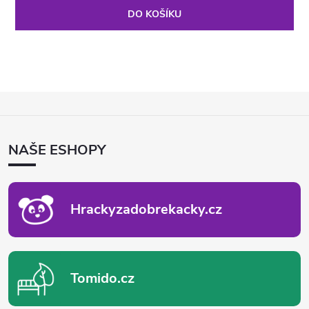
DO KOŠÍKU
Z
Á
P
NAŠE ESHOPY
A
T
Í
Hrackyzadobrekacky.cz
Tomido.cz