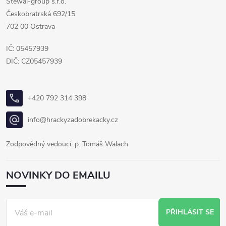
Stewal-group s.r.o.
Českobratrská 692/15
702 00 Ostrava
IČ: 05457939
DIČ: CZ05457939
+420 792 314 398
info@hrackyzadobrekacky.cz
Zodpovědný vedoucí: p. Tomáš Walach
NOVINKY DO EMAILU
PŘIHLÁSIT SE