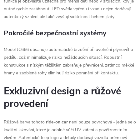
funkce je obzvláště užitečná pro menší děti nebo v situacích, kdy je
nutné rychle zasáhnout. LED světla vpředu i vzadu nejen dodávají
autentický vzhled, ale také zvyšují viditelnost během jízdy.
Pokročilé bezpečnostní systémy
Model JC666 obsahuje automatické brzdění při uvolnění plynového
pedálu, což minimalizuje riziko nežádoucích situací. Robustní
konstrukce s nízkým těžištěm zabraňuje převrácení, zatímco měkké
hrany a zaoblené rohy eliminují riziko poranění při kontaktu.
Exkluzivní design a růžové
provedení
Růžová barva tohoto
ride-on car
není pouze povrchová - jedná se o
kvalitní lakování, které je odolné vůči UV záření a povětrnostním
vlivům. Autentické Jeep logo a detaily dodávají vozidlu prémiový