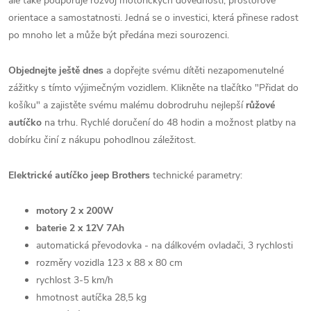
ale také podporuje rozvoj motorických dovedností, prostorové
orientace a samostatnosti. Jedná se o investici, která přinese radost
po mnoho let a může být předána mezi sourozenci.
Objednejte ještě dnes
a dopřejte svému dítěti nezapomenutelné
zážitky s tímto výjimečným vozidlem. Klikněte na tlačítko "Přidat do
košíku" a zajistěte svému malému dobrodruhu nejlepší
růžové
autíčko
na trhu. Rychlé doručení do 48 hodin a možnost platby na
dobírku činí z nákupu pohodlnou záležitost.
Elektrické autíčko jeep Brothers
technické parametry:
motory 2 x 200W
baterie 2 x 12V 7Ah
automatická převodovka - na dálkovém ovladači, 3 rychlosti
rozměry vozidla 123 x 88 x 80 cm
rychlost 3-5 km/h
hmotnost autíčka 28,5 kg