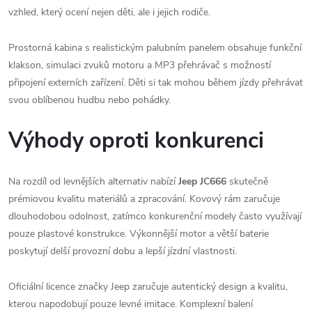
vzhled, který ocení nejen děti, ale i jejich rodiče.
Prostorná kabina s realistickým palubním panelem obsahuje funkční
klakson, simulaci zvuků motoru a MP3 přehrávač s možností
připojení externích zařízení. Děti si tak mohou během jízdy přehrávat
svou oblíbenou hudbu nebo pohádky.
Výhody oproti konkurenci
Na rozdíl od levnějších alternativ nabízí
Jeep JC666
skutečně
prémiovou kvalitu materiálů a zpracování. Kovový rám zaručuje
dlouhodobou odolnost, zatímco konkurenční modely často využívají
pouze plastové konstrukce. Výkonnější motor a větší baterie
poskytují delší provozní dobu a lepší jízdní vlastnosti.
Oficiální licence značky Jeep zaručuje autentický design a kvalitu,
kterou napodobují pouze levné imitace. Komplexní balení