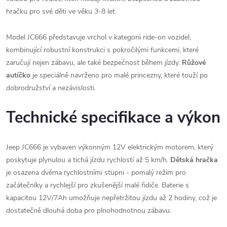
hračku pro své děti ve věku 3-8 let.
Model JC666 představuje vrchol v kategorii ride-on vozidel,
kombinující robustní konstrukci s pokročilými funkcemi, které
zaručují nejen zábavu, ale také bezpečnost během jízdy.
Růžové
autíčko
je speciálně navrženo pro malé princezny, které touží po
dobrodružství a nezávislosti.
Technické specifikace a výkon
Jeep JC666 je vybaven výkonným 12V elektrickým motorem, který
poskytuje plynulou a tichá jízdu rychlostí až 5 km/h.
Dětská hračka
je osazena dvěma rychlostními stupni - pomalý režim pro
začátečníky a rychlejší pro zkušenější malé řidiče. Baterie s
kapacitou 12V/7Ah umožňuje nepřetržitou jízdu až 2 hodiny, což je
dostatečně dlouhá doba pro plnohodnotnou zábavu.