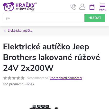
Přejít
NÁKUPNÍ
KOŠÍK
na
obsah
HLEDAT
Elektrická autíčka
Elektrické autíčko Jeep
Brothers lakované růžové
24V 2x200W
Neohodnoceno
Podrobnosti hodnocení
Kód produktu:
L-6517