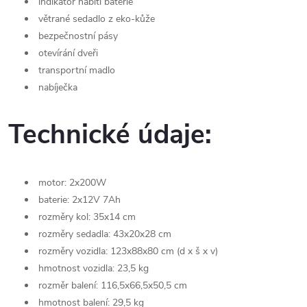
indikátor nabití baterie
větrané sedadlo z eko-kůže
bezpečnostní pásy
otevírání dveři
transportní madlo
nabíječka
Technické údaje:
motor: 2x200W
baterie: 2x12V 7Ah
rozměry kol: 35x14 cm
rozměry sedadla: 43x20x28 cm
rozměry vozidla: 123x88x80 cm (d x š x v)
hmotnost vozidla: 23,5 kg
rozměr balení: 116,5x66,5x50,5 cm
hmotnost balení: 29,5 kg