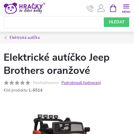
Přejít
NÁKUPNÍ
KOŠÍK
na
obsah
HLEDAT
Elektrická autíčka
Elektrické autíčko Jeep
Brothers oranžové
Neohodnoceno
Podrobnosti hodnocení
Kód produktu:
L-6514