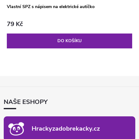
Vlastní SPZ s nápisem na elektrické autíčko
79 Kč
DO KOŠÍKU
Z
Á
P
NAŠE ESHOPY
A
T
Í
Hrackyzadobrekacky.cz