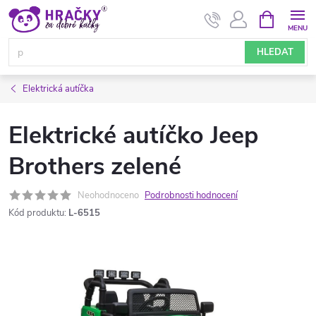
Přejít
NÁKUPNÍ
KOŠÍK
na
obsah
HLEDAT
Elektrická autíčka
Elektrické autíčko Jeep
Brothers zelené
Neohodnoceno
Podrobnosti hodnocení
Kód produktu:
L-6515