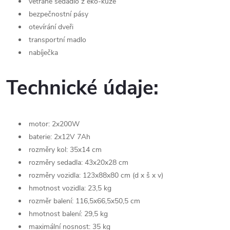
větrané sedadlo z eko-kůže
bezpečnostní pásy
otevírání dveři
transportní madlo
nabíječka
Technické údaje:
motor: 2x200W
baterie: 2x12V 7Ah
rozměry kol: 35x14 cm
rozměry sedadla: 43x20x28 cm
rozměry vozidla: 123x88x80 cm (d x š x v)
hmotnost vozidla: 23,5 kg
rozměr balení: 116,5x66,5x50,5 cm
hmotnost balení: 29,5 kg
maximální nosnost: 35 kg