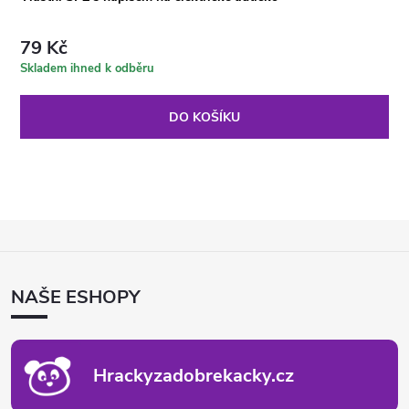
79 Kč
Skladem ihned k odběru
DO KOŠÍKU
Z
Á
P
NAŠE ESHOPY
A
T
Í
Hrackyzadobrekacky.cz