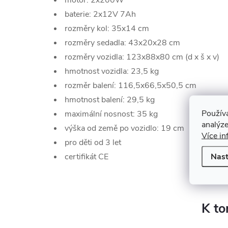
motor: 2x200W
baterie: 2x12V 7Ah
rozměry kol: 35x14 cm
rozměry sedadla: 43x20x28 cm
rozměry vozidla: 123x88x80 cm (d x š x v)
hmotnost vozidla: 23,5 kg
rozměr balení: 116,5x66,5x50,5 cm
hmotnost balení: 29,5 kg
Použív
maximální nosnost: 35 kg
analýze
výška od země po vozidlo: 19 cm
Více in
pro děti od 3 let
Nast
certifikát CE
K to