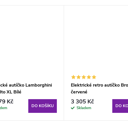
ické autíčko Lamborghini
Elektrické retro autíčko Br
to XL Bílé
červené
79 Kč
3 305 Kč
DO KOŠÍKU
DO KO
adem
Skladem