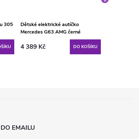
nu 305
Dětské elektrické autíčko
Velký medvěd
Mercedes G63 AMG černé
světle hnědý
4 389 Kč
1 690 Kč
ŠÍKU
DO KOŠÍKU
 DO EMAILU