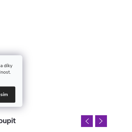
a díky
lnost.
asím
oupit