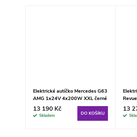
Mustang
Elektrické autíčko Mercedes G63
Elektr
AMG 1x24V 4x200W XXL černé
Revuel
13 190 Kč
13 2
KOŠÍKU
DO KOŠÍKU
Skladem
Skl