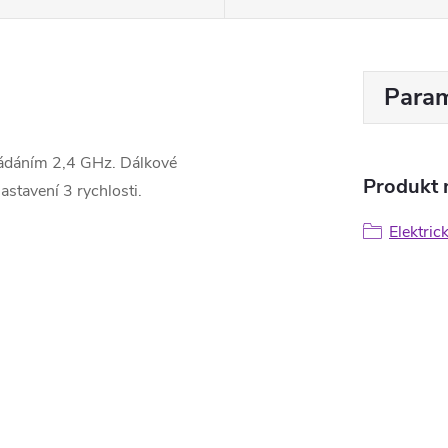
Param
ádáním 2,4 GHz. Dálkové
Produkt n
astavení 3 rychlosti.
Elektric