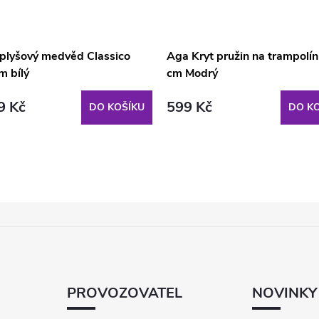
 plyšový medvěd Classico
Aga Kryt pružin na trampolí
m bílý
cm Modrý
9 Kč
599 Kč
DO KOŠÍKU
DO KO
PROVOZOVATEL
NOVINKY