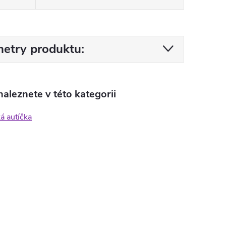
etry produktu:
aleznete v této kategorii
ká autíčka