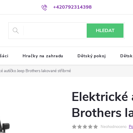
+420792314398
HLEDAT
šáci
Hračky na zahradu
Dětský pokoj
Dětsk
ké autíčko Jeep Brothers lakované stříbrné
Elektrické
Brothers l
Neohodnoceno
Po