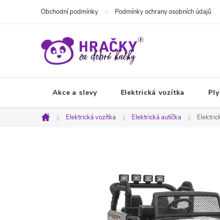
Přejít
Obchodní podmínky
Podmínky ochrany osobních údajů
na
obsah
Akce a slevy
Elektrická vozítka
Ply
Elektrická vozítka
Elektrická autíčka
Elektric
Domů