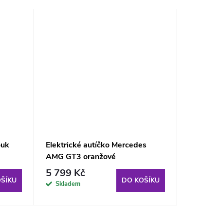
ouk
Elektrické autíčko Mercedes
Elektri
AMG GT3 oranžové
Discove
5 799 Kč
5 124
ŠÍKU
DO KOŠÍKU
Skladem
Sklad