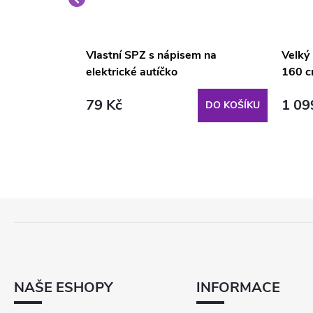
é křeslo
Vlastní SPZ s nápisem na
Velký
elektrické autíčko
160 c
79 Kč
1 09
DO KOŠÍKU
DO KOŠÍKU
Z
Á
P
A
T
NAŠE ESHOPY
INFORMACE
Í