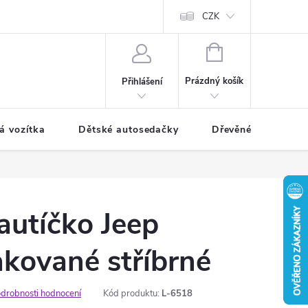
CZK
NÁKUPNÍ
KOŠÍK
Prázdný košík
Přihlášení
á vozítka
Dětské autosedačky
Dřevěné hračky
 autíčko Jeep
akované stříbrné
drobnosti hodnocení
Kód produktu:
L-6518