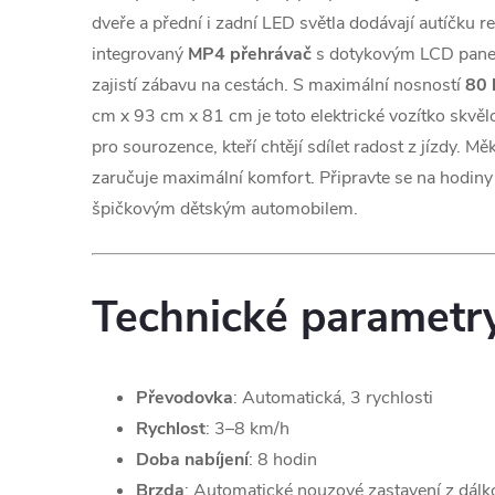
dveře a přední i zadní LED světla dodávají autíčku rea
integrovaný
MP4 přehrávač
s dotykovým LCD panel
zajistí zábavu na cestách. S maximální nosností
80 
cm x 93 cm x 81 cm je toto elektrické vozítko skvěl
pro sourozence, kteří chtějí sdílet radost z jízdy. 
zaručuje maximální komfort. Připravte se na hodiny
špičkovým dětským automobilem.
Technické parametr
Převodovka
: Automatická, 3 rychlosti
Rychlost
: 3–8 km/h
Doba nabíjení
: 8 hodin
Brzda
: Automatické nouzové zastavení z dálk