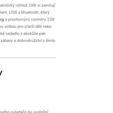
listický vzhled. Děti si zamilují
em, USB a Bluetooth, který
kg
a prostornými rozměry 158
ou volbou pro starší děti nebo
Měkké sedadlo z ekokůže pak
 zábavy a dobrodružství s tímto
y
ového ovladače po uvolnění