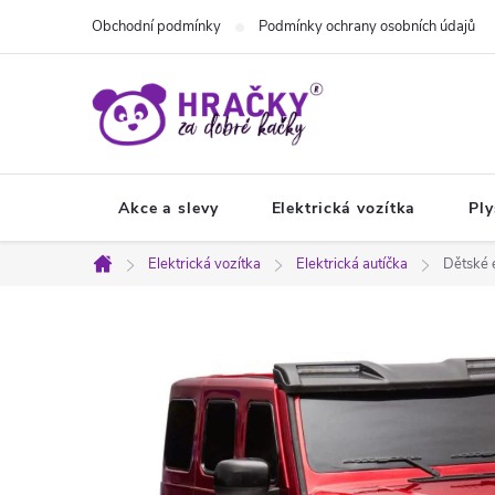
Přejít
Obchodní podmínky
Podmínky ochrany osobních údajů
na
obsah
Akce a slevy
Elektrická vozítka
Ply
Elektrická vozítka
Elektrická autíčka
Dětské 
Domů