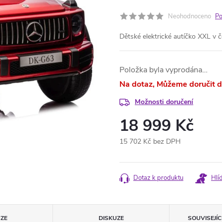
Neohodnoceno
Po
Dětské elektrické autíčko XXL v
Položka byla vyprodána…
Na dotaz
Možnosti doručení
18 999 Kč
15 702 Kč bez DPH
Měrná
cena:
Dotaz k produktu
Hlí
ZE
DISKUZE
SOUVISEJÍ