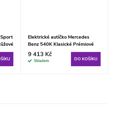
 Sport
Elektrické autíčko Mercedes
Elektric
Růžové
Benz 540K Klasické Prémiové
Bentayg
LED MP3 Bílé
9 413 Kč
4 989
ŠÍKU
DO KOŠÍKU
Skladem
Sklad