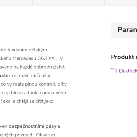
Param
ímto luxusním dětským
Produkt n
onického Mercedesu G63 XXL. V
praveno na každé dobrodružství.
Elektric
aterii
si malí řidiči užijí
ímco vy máte plnou kontrolu díky
 rychlosti a funkcí nouzového
 akci a chtějí se cítit jako
aven
bezpečnostními pásy
a
zných površích. Otevírací