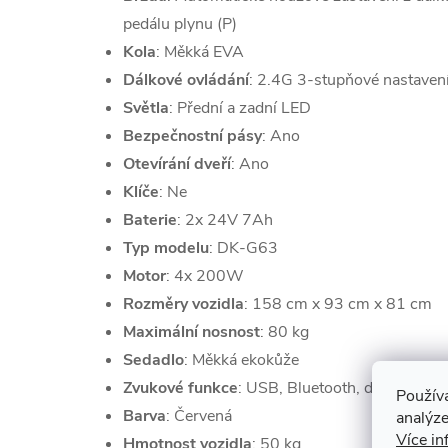
pedálu plynu (P)
Kola
: Měkká EVA
Dálkové ovládání
: 2.4G 3-stupňové nastavení
Světla
: Přední a zadní LED
Bezpečnostní pásy
: Ano
Otevírání dveří
: Ano
Klíče
: Ne
Baterie
: 2x 24V 7Ah
Typ modelu
: DK-G63
Motor
: 4x 200W
Rozměry vozidla
: 158 cm x 93 cm x 81 cm
Maximální nosnost
: 80 kg
Sedadlo
: Měkká ekokůže
Zvukové funkce
: USB, Bluetooth, dotykový 
Použív
Barva
: Červená
analýze
Více in
Hmotnost vozidla
: 50 kg