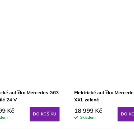
rické autíčko Mercedes G63
Elektrické autíčko Merced
ílé 24 V
XXL zelené
99 Kč
18 999 Kč
DO KOŠÍKU
DO KO
adem
Skladem