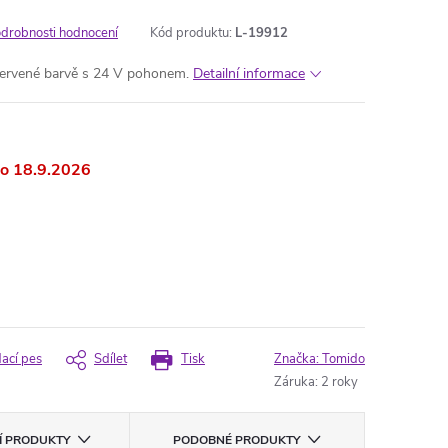
drobnosti hodnocení
Kód produktu:
L-19912
 červené barvě s 24 V pohonem.
Detailní informace
18.9.2026
dací pes
Sdílet
Tisk
Značka:
Tomido
Záruka
:
2 roky
CÍ PRODUKTY
PODOBNÉ PRODUKTY