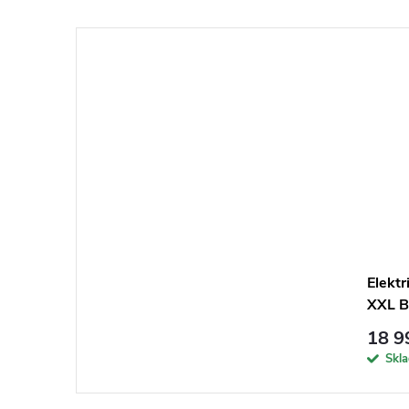
Elekt
XXL B
18 9
Skl