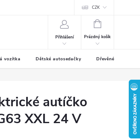
CZK
NÁKUPNÍ
KOŠÍK
Prázdný košík
Přihlášení
á vozítka
Dětské autosedačky
Dřevěné hračky
ktrické autíčko
G63 XXL 24 V