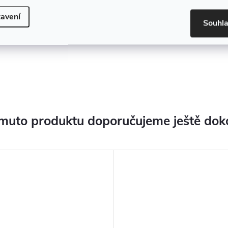
avení
Souhl
muto produktu doporučujeme ještě dok