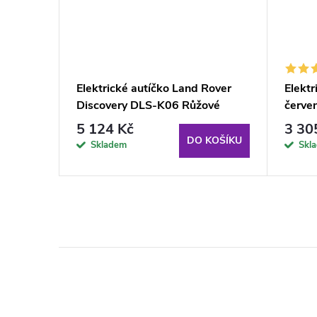
 BEAST
Elektrické autíčko Land Rover
Elektr
Discovery DLS-K06 Růžové
červe
5 124 Kč
3 30
KOŠÍKU
DO KOŠÍKU
Skladem
Skl