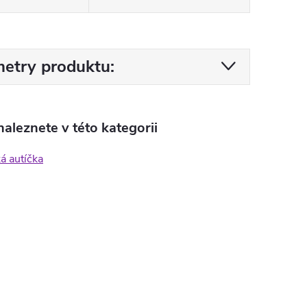
etry produktu:
aleznete v této kategorii
ká autíčka