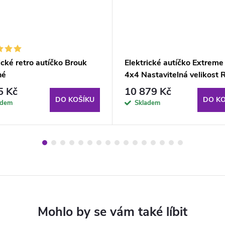
ické retro autíčko Brouk
Elektrické autíčko Extreme
né
4x4 Nastavitelná velikost 
5 Kč
10 879 Kč
DO KOŠÍKU
DO KO
adem
Skladem