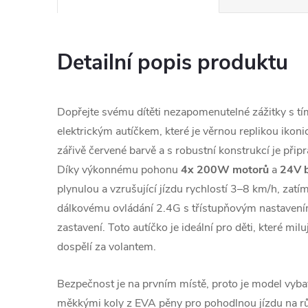
Detailní popis produktu
Dopřejte svému dítěti nezapomenutelné zážitky s t
elektrickým autíčkem, které je věrnou replikou ik
zářivě červené barvě a s robustní konstrukcí je při
Díky výkonnému pohonu
4x 200W motorů
a
24V b
plynulou a vzrušující jízdu rychlostí 3–8 km/h, zat
dálkovému ovládání 2.4G s třístupňovým nastavením
zastavení. Toto autíčko je ideální pro děti, které milují
dospělí za volantem.
Bezpečnost je na prvním místě, proto je model vyb
měkkými koly z EVA pěny pro pohodlnou jízdu na rů