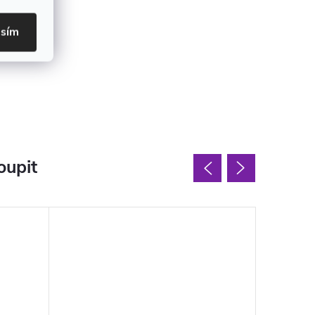
asím
oupit