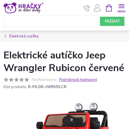
Přejít
NÁKUPNÍ
KOŠÍK
na
obsah
HLEDAT
Elektrická vozítka
Elektrické autíčko Jeep
Wrangler Rubicon červené
Neohodnoceno
Podrobnosti hodnocení
Kód produktu:
R-PA.DK-JWR555.CR