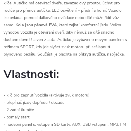
klíče. Autíčko má otevírací dveře, zavazadlový prostor, úchyt pro
rodiče pro přenos autíčka, LED osvětlení – přední a horní. Vozidlo
lze ovládat pomocí dálkového ovládače nebo dítě může řídit vůz
samo.
Kola jsou pěnová EVA
, které zajistí komfortní jízdu. Velkou
výhodou vozidla je otevírání dveří, díky němuž se dítě snadno
dostane dovnitř a ven z auta. Autíčko je vybaveno novým panelem s
režimem SPORT, kdy jde slyšet zvuk motoru při sešlápnutí
plynového pedálu. Součásti je plachta na přikrytí autíčka, nabíječka.
Vlastnosti:
- klíč pro zapnutí vozidla (aktivuje zvuk motoru)
- přepínač jízdy dopředu / dozadu
- 2 zadní tlumiče
- pomalý start
- hudební panel s: vstupem SD karty, AUX, USB vstupem, MP3, FM