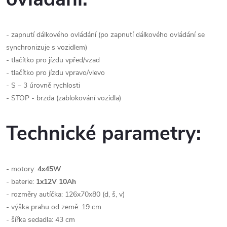
- zapnutí dálkového ovládání (po zapnutí dálkového ovládání se
synchronizuje s vozidlem)
- tlačítko pro jízdu vpřed/vzad
- tlačítko pro jízdu vpravo/vlevo
- S – 3 úrovně rychlosti
- STOP - brzda (zablokování vozidla)
Technické parametry:
- motory:
4x45W
- baterie:
1x12V 10Ah
- rozměry autíčka: 126x70x80 (d, š, v)
- výška prahu od země: 19 cm
- šířka sedadla: 43 cm