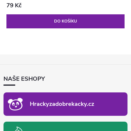
79 Kč
DO KOŠÍKU
Z
Á
P
NAŠE ESHOPY
A
T
Í
Hrackyzadobrekacky.cz