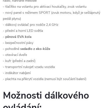
rádio, nahrané melodie
- tlačítko na volantu pro aktivaci houkačky, zvuk volantu
- nový panel s režimem SPORT (zvuk motoru, když je sešlápnutý
pedál plynu)
- dálkový ovládač pro rodiče 2,4 GHz
- přední a horní LED světla
-
pěnová EVA kola
- bezpečnostní pásy
- pohodlné
sedadlo z eko-kůže
- otevírací dveře
- kufr (přední a zadní)
- transportní rukojeť vzadu vozidla
- indikátor nabíjení
- plachta na přikrytí vozidla (nemusí být součástí balení)
Možnosti dálkového
ovládání: