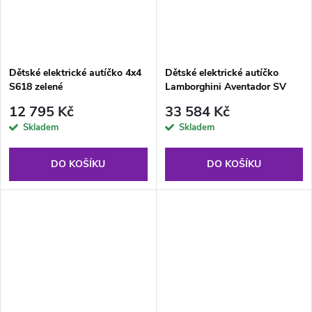
Dětské elektrické autíčko 4x4
Dětské elektrické autíčko
S618 zelené
Lamborghini Aventador SV
400W růžové
12 795 Kč
33 584 Kč
Skladem
Skladem
DO KOŠÍKU
DO KOŠÍKU