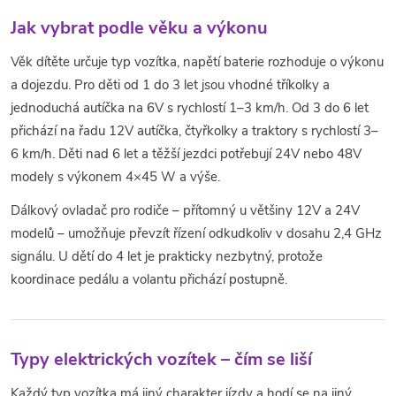
Jak vybrat podle věku a výkonu
Věk dítěte určuje typ vozítka, napětí baterie rozhoduje o výkonu
a dojezdu. Pro děti od 1 do 3 let jsou vhodné tříkolky a
jednoduchá autíčka na 6V s rychlostí 1–3 km/h. Od 3 do 6 let
přichází na řadu 12V autíčka, čtyřkolky a traktory s rychlostí 3–
6 km/h. Děti nad 6 let a těžší jezdci potřebují 24V nebo 48V
modely s výkonem 4×45 W a výše.
Dálkový ovladač pro rodiče – přítomný u většiny 12V a 24V
modelů – umožňuje převzít řízení odkudkoliv v dosahu 2,4 GHz
signálu. U dětí do 4 let je prakticky nezbytný, protože
koordinace pedálu a volantu přichází postupně.
Typy elektrických vozítek – čím se liší
Každý typ vozítka má jiný charakter jízdy a hodí se na jiný