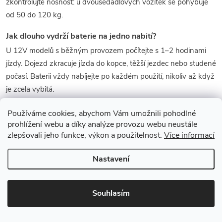
zkontrolujte nosnost: u dvousedadlových vozítek se pohybuje
od 50 do 120 kg.
Jak dlouho vydrží baterie na jedno nabití?
U 12V modelů s běžným provozem počítejte s 1–2 hodinami
jízdy. Dojezd zkracuje jízda do kopce, těžší jezdec nebo studené
počasí. Baterii vždy nabíjejte po každém použití, nikoliv až když
je zcela vybitá.
Mají vozítka dálkový ovladač pro rodiče?
Používáme cookies, abychom Vám umožnili pohodlné
prohlížení webu a díky analýze provozu webu neustále
Většina 12V a 24V modelů dálkový ovladač na frekvenci 2,4
zlepšovali jeho funkce, výkon a použitelnost.
Více informací
GHz obsahuje. Ovladač umožňuje rodičům řídit vozítko na dálku
nebo ho zastavit. U nejjednodušších 6V modelů pro nejmenší
Nastavení
ovladač zpravidla chybí.
Jaký je rozdíl mezi elektrickým autíčkem s licencí a
Souhlasím
buginą?
Autíčko s licencí je designově věrná replika skutečného auta,