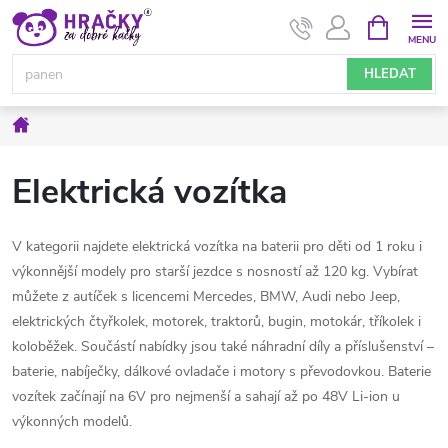
Přejít
NÁKUPNÍ
KOŠÍK
na
obsah
HLEDAT
Domů
Elektrická vozítka
V kategorii najdete elektrická vozítka na baterii pro děti od 1 roku i
výkonnější modely pro starší jezdce s nosností až 120 kg. Vybírat
můžete z autíček s licencemi Mercedes, BMW, Audi nebo Jeep,
elektrických čtyřkolek, motorek, traktorů, bugin, motokár, tříkolek i
koloběžek. Součástí nabídky jsou také náhradní díly a příslušenství –
baterie, nabíječky, dálkové ovladače i motory s převodovkou. Baterie
vozítek začínají na 6V pro nejmenší a sahají až po 48V Li-ion u
výkonných modelů.