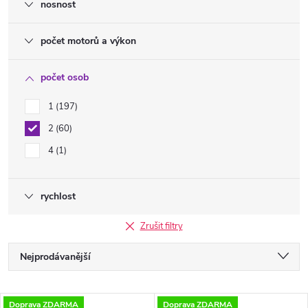
nosnost
počet motorů a výkon
počet osob
1
197
2
60
4
1
rychlost
Zrušit filtry
Ř
Nejprodávanější
a
Nejlevnější
Doprava ZDARMA
Doprava ZDARMA