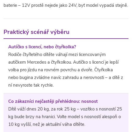
baterie – 12V prostě nejede jako 24V, byť model vypadá stejně.
Praktický scénář výběru
Autíčko s licencí, nebo čtyřkolka?
Rodiče čtyřletého dítěte váhají mezi licencovaným
autíčkem Mercedes a čtyřkolkou. Autíčko s licencí je lepší
volba pro jízdu na rovném povrchu a dvoře. Čtyřkolka
nebo bugina zvládne navíc zahradu a nerovnosti – a dítě z
ní nevyroste tak rychle.
Co zákazníci nejčastěji přehlédnou: nosnost
Dítě váží dnes 20 kg, za rok 25 kg – vozítko s nosností 25
kg bude brzy na hranici. Volte model s nosností alespoň o
10 kg vyšší, než je aktuální váha dítěte.