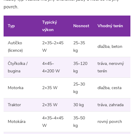
povrch.
Typický
Typ
Nosnost
Vhodný terén
výkon
Autíčko
2×35–2×45
25–35
dlažba, beton
(licence)
W
kg
Čtyřkolka /
4×45–
35–120
tráva, nerovný
bugina
4×200 W
kg
terén
25–30
Motorka
2×35 W
dlažba, cesta
kg
Traktor
2×35 W
30 kg
tráva, zahrada
4×35–4×45
35–50
Motokára
rovný povrch
W
kg