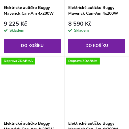
Elektrické autíčko Buggy
Elektrické autíčko Buggy
Maverick Can-Am 4x200W
Maverick Can-Am 4x200W
24V LCD MP4 oranžové
24V LCD MP4 zelené lakované
9 225 Kč
8 590 Kč
lakované
Skladem
Skladem
DO KOŠÍKU
DO KOŠÍKU
Doprava ZDARMA
Doprava ZDARMA
Elektrické autíčko Buggy
Elektrické autíčko Buggy