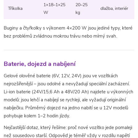
1×18–1×25
20–25
Tříkolka
dlažba, interiér
W
kg
Buginy a čtyřkolky s výkonem 4×200 W jsou jediné typy, které
bez problémů zvládnou mokrou trávu nebo mírný svah.
Baterie, dojezd a nabíjení
Gelové olověné baterie (6V, 12V, 24V) jsou ve vozítkách
nejrozšířenější – jsou odolné a nevyžadují speciální zacházení.
Li-ion baterie (24V/15,6 Ah a 48V/20 Ah) najdete u výkonných
modelů: jsou lehčí a nabíjejí se rychleji, ale vyžadují originální
nabíječku. Průměrný dojezd na jedno nabití se u 12V modelů
pohybuje kolem 1–2 hodin jízdy.
Nejčastější dotaz, který řešíme: proč nové vozítko jede pomaleji
než sousedovo starší. Odpověď je téměř vždy v rozdílu napětí