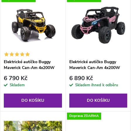
V
Nejdražší
z
ý
Abecedně
e
p
n
i
í
s
p
Elektrické autíčko Buggy
Elektrické autíčko Buggy
Maverick Can-Am 4x200W
Maverick Can-Am 4x200W
p
24V žluté
24V růžové
r
6 790 Kč
6 890 Kč
r
Skladem
Skladem ihned k odběru
o
o
DO KOŠÍKU
DO KOŠÍKU
d
d
Doprava ZDARMA
u