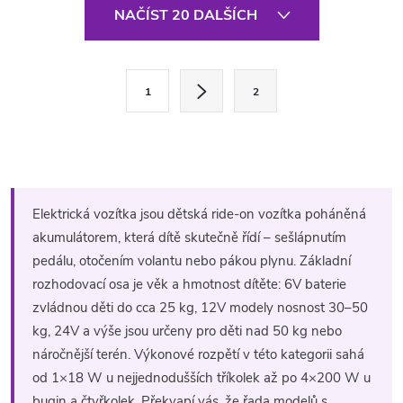
O
NAČÍST 20 DALŠÍCH
v
l
S
1
2
t
á
r
d
á
a
n
k
c
Elektrická vozítka jsou dětská ride-on vozítka poháněná
o
akumulátorem, která dítě skutečně řídí – sešlápnutím
í
v
pedálu, otočením volantu nebo pákou plynu. Základní
á
rozhodovací osa je věk a hmotnost dítěte: 6V baterie
p
n
zvládnou děti do cca 25 kg, 12V modely nosnost 30–50
r
í
kg, 24V a výše jsou určeny pro děti nad 50 kg nebo
náročnější terén. Výkonové rozpětí v této kategorii sahá
v
od 1×18 W u nejjednodušších tříkolek až po 4×200 W u
bugin a čtyřkolek. Překvapí vás, že řada modelů s