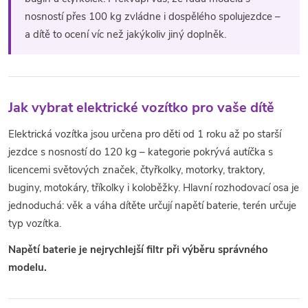
k
nosností přes 100 kg zvládne i dospělého spolujezdce –
y
a dítě to ocení víc než jakýkoliv jiný doplněk.
v
ý
p
Jak vybrat elektrické vozítko pro vaše dítě
i
Elektrická vozítka jsou určena pro děti od 1 roku až po starší
jezdce s nosností do 120 kg – kategorie pokrývá autíčka s
s
licencemi světových značek, čtyřkolky, motorky, traktory,
u
buginy, motokáry, tříkolky i koloběžky. Hlavní rozhodovací osa je
jednoduchá: věk a váha dítěte určují napětí baterie, terén určuje
typ vozítka.
Napětí baterie je nejrychlejší filtr při výběru správného
modelu.