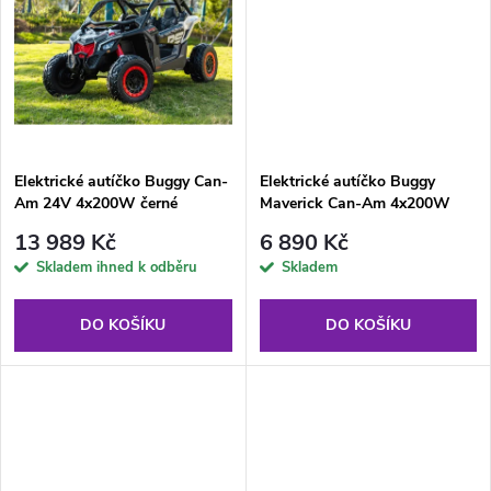
u
k
k
t
t
ů
ů
Elektrické autíčko Buggy Can-
Elektrické autíčko Buggy
Am 24V 4x200W černé
Maverick Can-Am 4x200W
24V khaki
13 989 Kč
6 890 Kč
Skladem ihned k odběru
Skladem
DO KOŠÍKU
DO KOŠÍKU