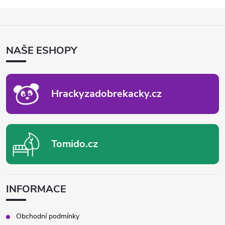
Z
Á
P
NAŠE ESHOPY
A
T
Í
Hrackyzadobrekacky.cz
Tomido.cz
INFORMACE
Obchodní podmínky