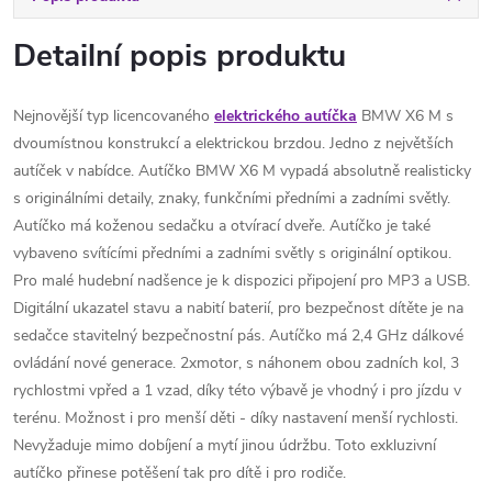
Detailní popis produktu
Nejnovější typ licencovaného
elektrického autíčka
BMW X6 M s
dvoumístnou konstrukcí a elektrickou brzdou. Jedno z největších
autíček v nabídce. Autíčko BMW X6 M vypadá absolutně realisticky
s originálními detaily, znaky, funkčními předními a zadními světly.
Autíčko má koženou sedačku a otvírací dveře. Autíčko je také
vybaveno svítícími předními a zadními světly s originální optikou.
Pro malé hudební nadšence je k dispozici připojení pro MP3 a USB.
Digitální ukazatel stavu a nabití baterií, pro bezpečnost dítěte je na
sedačce stavitelný bezpečnostní pás. Autíčko má 2,4 GHz dálkové
ovládání nové generace. 2xmotor, s náhonem obou zadních kol, 3
rychlostmi vpřed a 1 vzad, díky této výbavě je vhodný i pro jízdu v
terénu. Možnost i pro menší děti - díky nastavení menší rychlosti.
Nevyžaduje mimo dobíjení a mytí jinou údržbu. Toto exkluzivní
autíčko přinese potěšení tak pro dítě i pro rodiče.