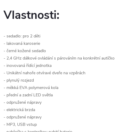
Vlastnosti:
- sedadlo: pro 2 děti
- lakovaná karoserie
- černé kožené sedadlo
- 2,4 GHz dálkové ovládání s párováním na konkrétní autíčko
- inovovaná řídící jednotka
- Unikátní nahoře otvíravé dveře na vzpěrách
- plynulý rozjezd
- měkká EVA polymerová kola
- přední a zadní LED světla
- odpružené nápravy
- elektrická brzda
- odpružené nápravy
- MP3, USB vstup
- nabíječka s kontrolkou nabití baterie