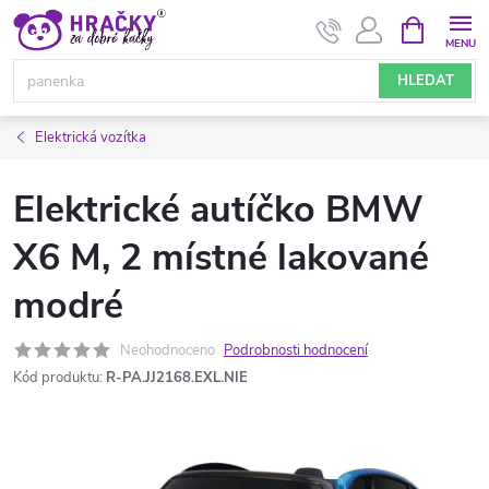
Přejít
NÁKUPNÍ
KOŠÍK
na
obsah
HLEDAT
Elektrická vozítka
Elektrické autíčko BMW
X6 M, 2 místné lakované
modré
Neohodnoceno
Podrobnosti hodnocení
Kód produktu:
R-PA.JJ2168.EXL.NIE